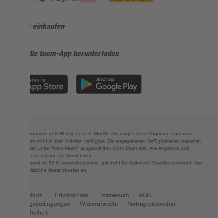
Sicher einkaufen
Jetzt die toom-App herunterladen
Alle Preisangaben in EUR inkl. gesetzl. MwSt.. Die dargestellten Angebote sind unter
Umständen nicht in allen Märkten verfügbar. Die angegebenen Verfügbarkeiten beziehen
sich auf den unter "Mein Markt" ausgewählten toom Baumarkt. Alle Angebote und
Produkte nur solange der Vorrat reicht.
*Paketversand ab 59 € versandkostenfrei, gilt nicht für Artikel mit Speditionsversand, hier
fallen zusätzliche Versandkosten an.
Datenschutz
Privatsphäre
Impressum
AGB
Nutzungsbedingungen
Widerrufsrecht
Vertrag widerrufen
Barrierefreiheit