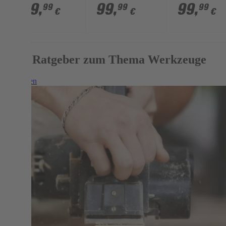
teilig
teilig
teilig
109
,
99
,
99
,
99
99
99
€
€
€
Mehr Ratgeber zum Thema Werkzeuge
Weiterlesen