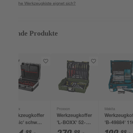
Welche Werkzeugkiste eignet sich?
Passende Produkte
Bestseller
Knipex
Proxxon
Makita
Werkzeugkoffer
Werkzeugkoffer
Werkzeugkof
'Basic' schwarz
'L-BOXX' 52-
'B-49884' 11
46,5 x 41 x 20
teilig
teilig
99
99
99