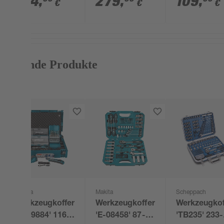
154
,
279
,
109
,
€
€
€
cm
Passende Produkte
Makita
Makita
Scheppach
Werkzeugkoffer
Werkzeugkoffer
Werkzeugkof
'B-49884' 116-
'E-08458' 87-
'TB235' 233-