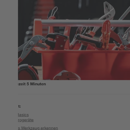
Lesezeit
5
Minuten
Inhalt
:
Die Basics
Elektrogeräte
Gutes Werkzeug erkennen