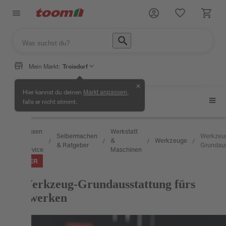
Mein Markt:
Troisdorf
✕
Hier kannst du deinen
,
Markt anpassen
Werkzeuge
falls er nicht stimmt.
Wissen
Werkstatt
Selbermachen
Werkzeug
&
&
Werkzeuge
/
/
/
/
/
& Ratgeber
Grundaus
Service
Maschinen
RATGEBER
Die Werkzeug-Grundausstattung fürs
Heimwerken