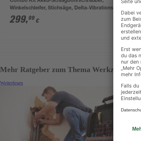
Combo Kit Akku-Schlagbohrschrauber,
Winkelschleifer, Stichsäge, Delta-Vibrationsschleifer
'R18CK4F-252S' mit Akku, Werkzeugtasche und 55-
299
,
99
€
teiligem Bit-Set
Mehr Ratgeber zum Thema Werkzeuge
Weiterlesen