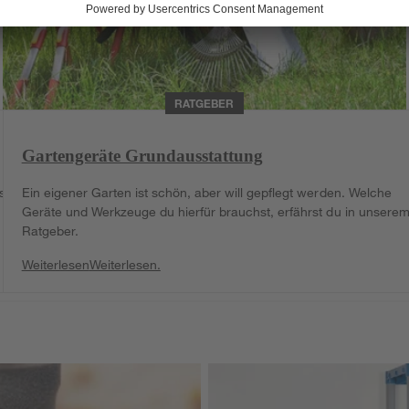
RATGEBER
Gartengeräte Grundausstattung
st,
Ein eigener Garten ist schön, aber will gepflegt werden. Welche
Geräte und Werkzeuge du hierfür brauchst, erfährst du in unsere
Ratgeber.
Weiterlesen
Weiterlesen.