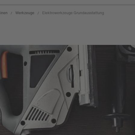
inen
Werkzeuge
Elektrowerkzeuge Grundausstattung
/
/