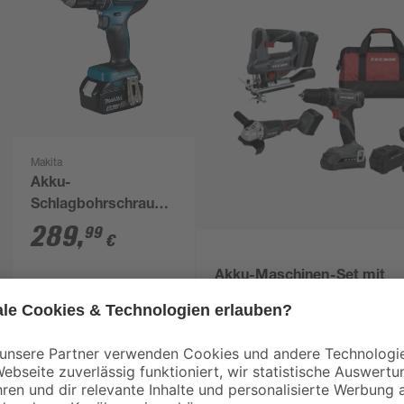
Makita
Akku-
Schlagbohrschrauber
'DHP485RTJ' mit 2
289
,
99
€
Akkus, 18 V
Akku-Maschinen-Set mit
Bohrschrauber, Akku-Stich
Akku-Winkelschleifer und 2
129
,
99
€
und Ladegerät