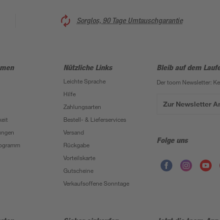
Sorglos, 90 Tage Umtauschgarantie
hmen
Nützliche Links
Bleib auf dem Lauf
Leichte Sprache
Der toom Newsletter: K
Hilfe
Zur Newsletter 
Zahlungsarten
eit
Bestell- & Lieferservices
ungen
Versand
Folge uns
Programm
Rückgabe
Vorteilskarte
Gutscheine
Verkaufsoffene Sonntage