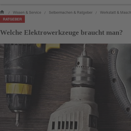
Wissen & Service
Selbermachen & Ratgeber
Werkstatt & Masch
/
/
/
RATGEBER
Welche Elektrowerkzeuge braucht man?