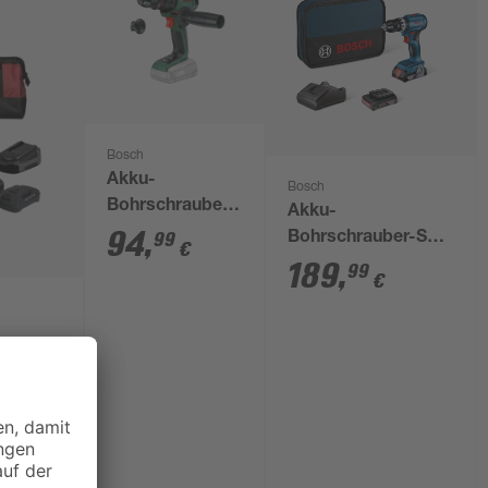
Bosch
Akku-
Bosch
Bohrschrauber
Akku-
'AdvancedDrill
94
,
99
Bohrschrauber-Set
€
18V-80
'GSB 18V-45' mit 2
189
,
99
€
QuickSnap'
Akkus und
Ladegerät
säge,
 Akkus