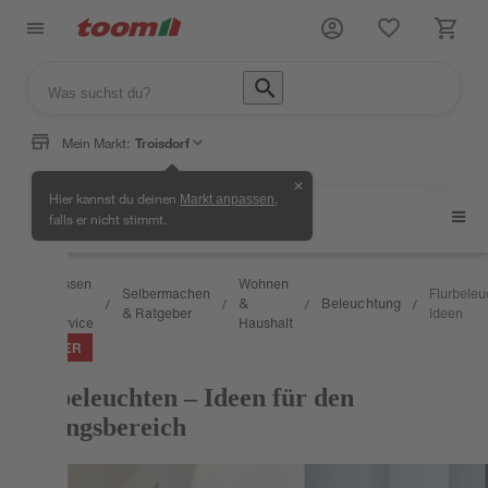
Mein Markt:
Troisdorf
✕
Hier kannst du deinen
,
Markt anpassen
Beleuchtung
falls er nicht stimmt.
Wissen
Wohnen
Selbermachen
Flurbele
&
&
Beleuchtung
/
/
/
/
/
& Ratgeber
Ideen
Service
Haushalt
RATGEBER
Flur beleuchten – Ideen für den
Eingangsbereich