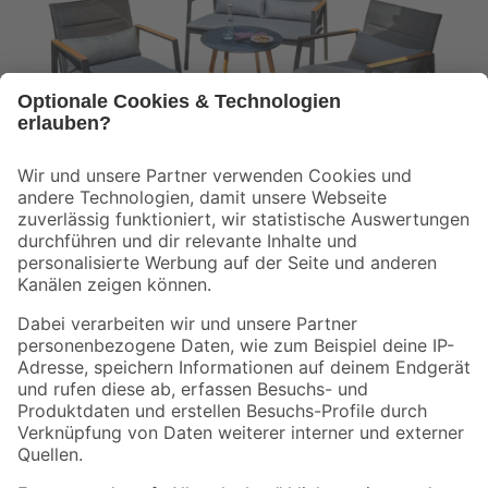
Loungemöbelset 'Charlotta' für 4 Personen Stahl
279
,
99
€
Lieferung nach Hause
Verfügbar in
Troisdorf
(4)