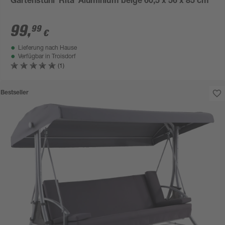
Gartenstuhl 'Rita' Aluminium beige 60,5 x 56 x 85 cm
99
,
99
€
Lieferung nach Hause
Verfügbar in
Troisdorf
(1)
Bestseller