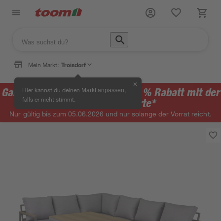
Mein Markt:
Troisdorf
✕
Gartenmöbel-Aktion: Bis zu 40 % Rabatt mit der
Hier kannst du deinen
,
Markt anpassen
falls er nicht stimmt.
toom Vorteilskarte*
Nur gültig bis zum 05.06.2026 und nur solange der Vorrat reicht.