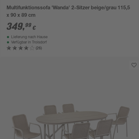
Multifunktionssofa 'Wanda' 2-Sitzer beige/grau 115,5
x 90 x 89 cm
349
,
99
€
Lieferung nach Hause
Verfügbar in
Troisdorf
(26)