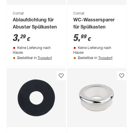
Cornat
Cornat
Ablaufdichtung für
WC-Wassersparer
Abustar Spülkasten
für Spülkasten
3
,
5
,
29
99
€
€
Keine Lieferung nach
Keine Lieferung nach
Hause
Hause
Troisdorf
Troisdorf
Bestellbar in
Bestellbar in