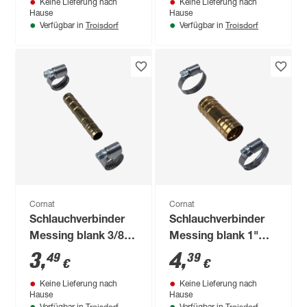
Keine Lieferung nach
Keine Lieferung nach
Hause
Hause
Troisdorf
Troisdorf
Verfügbar in
Verfügbar in
Cornat
Cornat
Schlauchverbinder
Schlauchverbinder
Messing blank 3/8"
Messing blank 1"
mit 2 Schellen
mit 2 Schellen
3
,
4
,
49
39
€
€
Keine Lieferung nach
Keine Lieferung nach
Hause
Hause
Troisdorf
Troisdorf