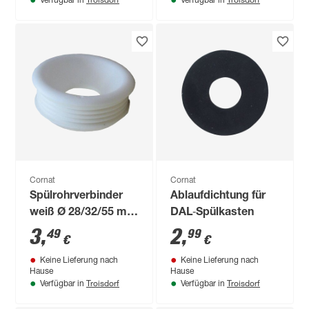
Verfügbar in
Verfügbar in
Cornat
Cornat
Spülrohrverbinder
Ablaufdichtung für
weiß Ø 28/32/55 mm
DAL‑Spülkasten
für Euro-WC
3
,
2
,
49
99
€
€
Keine Lieferung nach
Keine Lieferung nach
Hause
Hause
Troisdorf
Troisdorf
Verfügbar in
Verfügbar in