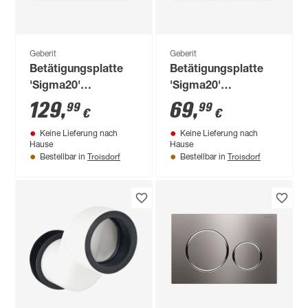
Geberit
Geberit
Betätigungsplatte
Betätigungsplatte
'Sigma20'
'Sigma20'
mattschwarz für 2-
mattschwarz/chromfarbe
129
,
69
,
99
99
€
€
Mengen-Spülung
für 2-Mengen-
Keine Lieferung nach
Keine Lieferung nach
Spülung
Hause
Hause
Troisdorf
Troisdorf
Bestellbar in
Bestellbar in