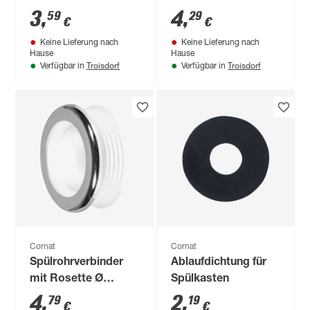
für Euro-WC
28/32/48 mm
3
,
4
,
59
29
€
€
Keine Lieferung nach
Keine Lieferung nach
Hause
Hause
Troisdorf
Troisdorf
Verfügbar in
Verfügbar in
Cornat
Cornat
Spülrohrverbinder
Ablaufdichtung für
mit Rosette Ø
Spülkasten
28/32/44/55 mm für
4
,
2
,
79
19
€
€