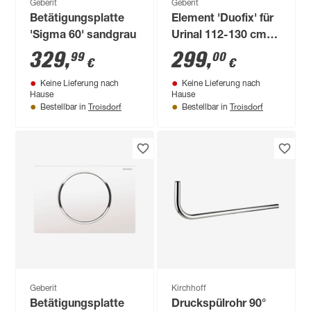
Geberit
Geberit
Betätigungsplatte
Element 'Duofix' für
'Sigma 60' sandgrau
Urinal 112-130 cm
universell
329
,
299
,
99
00
€
€
Keine Lieferung nach
Keine Lieferung nach
Hause
Hause
Troisdorf
Troisdorf
Bestellbar in
Bestellbar in
Geberit
Kirchhoff
Betätigungsplatte
Druckspülrohr 90°