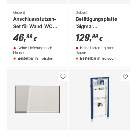
Geberit
Geberit
Anschlussstutzen-
Betätigungsplatte
Set für Wand-WC
'Sigma'
weiß etagiert 7 cm
gebürstet/poliert, für
46
,
129
,
99
99
€
€
2-Mengen-Spülung
Keine Lieferung nach
Keine Lieferung nach
Hause
Hause
Troisdorf
Troisdorf
Bestellbar in
Bestellbar in