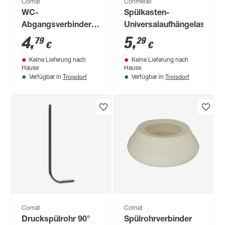
Cornat
Conmetall
WC-
Spülkasten-
Abgangsverbinder
Universalaufhängelaschen
weiß Ø 100/110 mm
4
,
5
,
79
29
€
€
Keine Lieferung nach
Keine Lieferung nach
Hause
Hause
Troisdorf
Troisdorf
Verfügbar in
Verfügbar in
Cornat
Cornat
Druckspülrohr 90°
Spülrohrverbinder