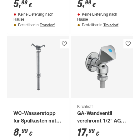
Bidet
5
,
5
,
99
99
€
€
Keine Lieferung nach
Keine Lieferung nach
Hause
Hause
Troisdorf
Troisdorf
Bestellbar in
Bestellbar in
Kirchhoff
WC-Wasserstopp
GA-Wandventil
für Spülkästen mit
verchromt 1/2" AG,
seitlicher Spültaste
mit
8
,
17
,
99
99
€
€
Rückflussverhinderer