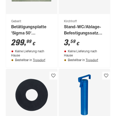
Geberit
Kirchhoff
Betätigungsplatte
Stand-WC/Ablage-
'Sigma 50'
Befestigungssatz
verchromt
manhattan M6 x 70
299
,
3
,
99
59
€
€
Betonoptik, für 2-
mm
Keine Lieferung nach
Keine Lieferung nach
Mengen-Spülung
Hause
Hause
Troisdorf
Troisdorf
Bestellbar in
Bestellbar in