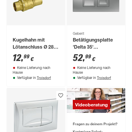
Geberit
Kugelhahn mit
Betätigungsplatte
Lötanschluss Ø 28
'Delta 35'
mm
mattchrom
12
,
52
,
99
99
€
€
Keine Lieferung nach
Keine Lieferung nach
Hause
Hause
Troisdorf
Troisdorf
Verfügbar in
Verfügbar in
Videoberatung
Fragen zu deinem Projekt?
Kostenlose Sofort-