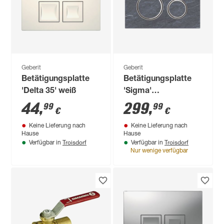
Geberit
Geberit
Betätigungsplatte
Betätigungsplatte
'Delta 35' weiß
'Sigma'
schieferfarben, für 2-
44
,
299
,
99
99
€
€
Mengen-Spülung
Keine Lieferung nach
Keine Lieferung nach
Hause
Hause
Troisdorf
Troisdorf
Verfügbar in
Verfügbar in
Nur wenige verfügbar