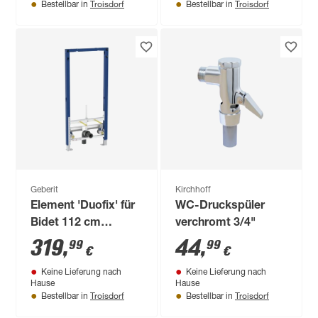
Troisdorf
Troisdorf
Bestellbar in
Bestellbar in
Geberit
Kirchhoff
Element 'Duofix' für
WC-Druckspüler
Bidet 112 cm
verchromt 3/4"
universell
319
,
44
,
99
99
€
€
Keine Lieferung nach
Keine Lieferung nach
Hause
Hause
Troisdorf
Troisdorf
Bestellbar in
Bestellbar in