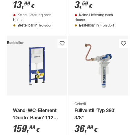
pergamon M6 x 70
13
,
3
,
99
59
€
€
mm
Keine Lieferung nach
Keine Lieferung nach
Hause
Hause
Troisdorf
Troisdorf
Bestellbar in
Bestellbar in
Bestseller
Geberit
Wand-WC-Element
Füllventil 'Typ 380'
'Duofix Basic' 112
3/8"
cm mit Unterputz-
159
,
36
,
99
99
€
€
Spülkasten 'Delta'