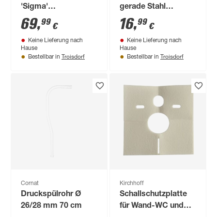
'Sigma'
gerade Stahl
weiß/chromfarben,
verchromt Ø 28 x
69
,
16
,
99
99
€
€
für 1-Mengen-
700 x 200 mm
Keine Lieferung nach
Keine Lieferung nach
Spülung
Hause
Hause
Troisdorf
Troisdorf
Bestellbar in
Bestellbar in
Cornat
Kirchhoff
Druckspülrohr Ø
Schallschutzplatte
26/28 mm 70 cm
für Wand-WC und