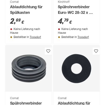
Cornat
Kirchhoff
Ablaufdichtung für
Spülrohrverbinder
Spülkasten
Euro-WC 28-32 x 55
mm, mit Rosette
2
,
4
,
69
79
€
€
Keine Lieferung nach
Keine Lieferung nach
Hause
Hause
Troisdorf
Troisdorf
Bestellbar in
Bestellbar in
Cornat
Cornat
Spülrohrverbinder
Ablaufdichtung für