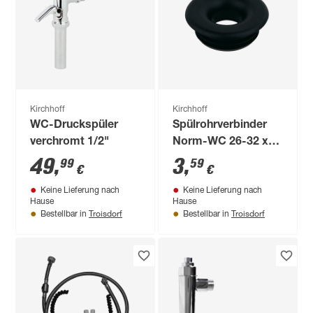
Kirchhoff
Kirchhoff
WC-Druckspüler
Spülrohrverbinder
verchromt 1/2"
Norm-WC 26-32 x
48 mm
49
,
3
,
99
59
€
€
Keine Lieferung nach
Keine Lieferung nach
Hause
Hause
Troisdorf
Troisdorf
Bestellbar in
Bestellbar in