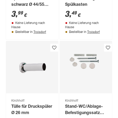
schwarz Ø 44/55
Spülkasten
mm für Euro-WC
3
,
3
,
99
49
€
€
Keine Lieferung nach
Keine Lieferung nach
Hause
Hause
Troisdorf
Troisdorf
Bestellbar in
Bestellbar in
Kirchhoff
Kirchhoff
Tülle für Druckspüler
Stand-WC/Ablage-
Ø 26 mm
Befestigungssatz