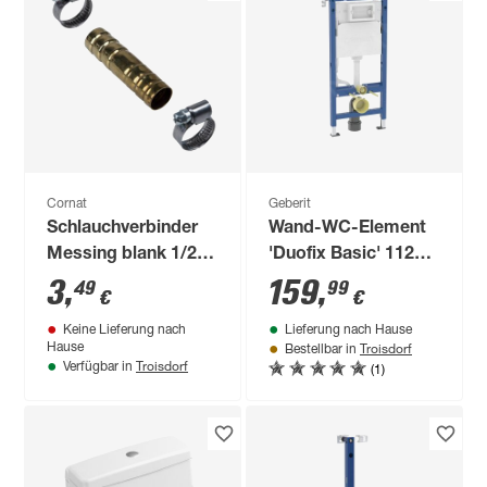
Cornat
Geberit
Schlauchverbinder
Wand-WC-Element
Messing blank 1/2"
'Duofix Basic' 112
mit 2 Schellen
cm mit Unterputz-
3
,
159
,
49
99
€
€
Spülkasten 'Delta'
Keine Lieferung nach
Lieferung nach Hause
12 cm
Troisdorf
Hause
Bestellbar in
Troisdorf
(1)
Verfügbar in