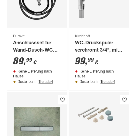
Duravit
Kirchhoff
Anschlussset für
WC-Druckspüler
Wand-Dusch-WC
verchromt 3/4", mit
'Cesari' Höhe 112
Spartaste
89
,
99
,
99
99
€
€
cm
Keine Lieferung nach
Keine Lieferung nach
Hause
Hause
Troisdorf
Troisdorf
Bestellbar in
Bestellbar in