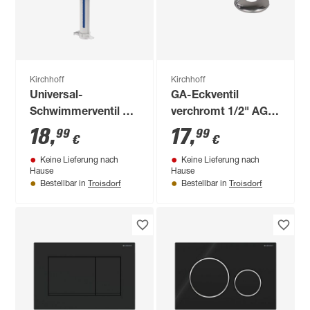
Kirchhoff
Kirchhoff
Universal-
GA-Eckventil
Schwimmerventil 6-
verchromt 1/2" AG x
9 l
3/4" AG x 3/8" AG x
18
,
17
,
99
99
€
€
10 mmQ, mit
Keine Lieferung nach
Keine Lieferung nach
Rosette
Hause
Hause
Troisdorf
Troisdorf
Bestellbar in
Bestellbar in