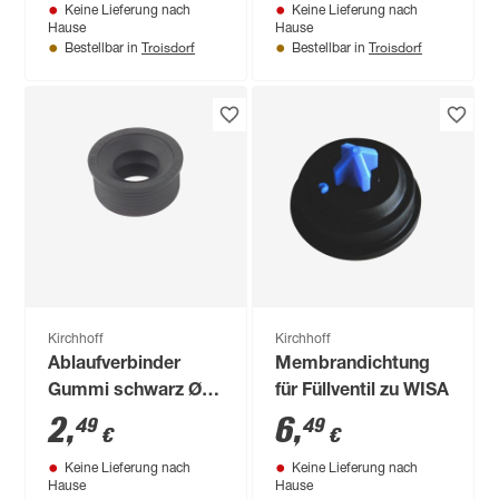
Keine Lieferung nach
Keine Lieferung nach
Hause
Hause
Troisdorf
Troisdorf
Bestellbar in
Bestellbar in
Kirchhoff
Kirchhoff
Ablaufverbinder
Membrandichtung
Gummi schwarz Ø
für Füllventil zu WISA
46 x 30 mm
2
,
6
,
49
49
€
€
Keine Lieferung nach
Keine Lieferung nach
Hause
Hause