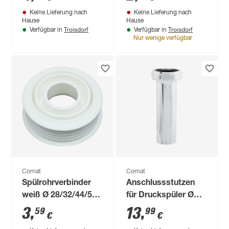
Euro-WC
Keine Lieferung nach
Keine Lieferung nach
Hause
Hause
Troisdorf
Troisdorf
Verfügbar in
Verfügbar in
Nur wenige verfügbar
Cornat
Cornat
Spülrohrverbinder
Anschlussstutzen
weiß Ø 28/32/44/55
für Druckspüler Ø
mm für Euro-WC
3/4 Zoll
3
,
13
,
59
99
€
€