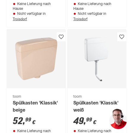
Keine Lieferung nach
Keine Lieferung nach
12 cm, Wandanker
Hause
Hause
Nicht verfügbar in
Nicht verfügbar in
Troisdorf
Troisdorf
toom
toom
Spülkasten 'Klassik'
Spülkasten 'Klassik'
beige
weiß
52
,
49
,
99
99
€
€
Keine Lieferung nach
Keine Lieferung nach