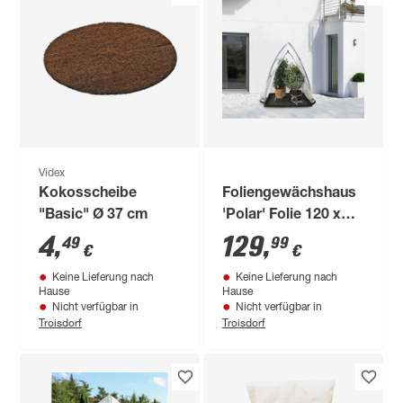
Videx
Kokosscheibe
Foliengewächshaus
"Basic" Ø 37 cm
'Polar' Folie 120 x
120 cm
4
,
129
,
49
99
€
€
Keine Lieferung nach
Keine Lieferung nach
Hause
Hause
Nicht verfügbar in
Nicht verfügbar in
Troisdorf
Troisdorf