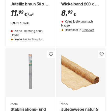
Jutefilz braun 50 x
Wickelband 200 x 12
150 cm
cm
11
,
8
,
99
99
€
€
/ m²
Keine Lieferung nach
8,99 € / Pack
Hause
Troisdorf
Bestellbar in
Keine Lieferung nach
Hause
Troisdorf
Bestellbar in
toom
Videx
Stabilisations- und
Jutegewebe natur 5