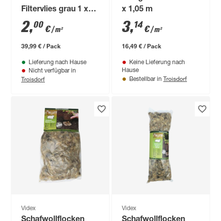
Filtervlies grau 1 x
x 1,05 m
20 m
2
,
3
,
00
14
€
€
/ m²
/ m²
39,99 € / Pack
16,49 € / Pack
Lieferung nach Hause
Keine Lieferung nach
Hause
Nicht verfügbar in
Troisdorf
Troisdorf
Bestellbar in
Videx
Videx
Schafwollflocken
Schafwollflocken