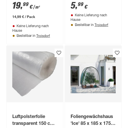
100 x 30 cm, 300 g
19
,
5
,
99
99
€
€
/ m²
Keine Lieferung nach
14,99 € / Pack
Hause
Troisdorf
Bestellbar in
Keine Lieferung nach
Hause
Troisdorf
Bestellbar in
Luftpolsterfolie
Foliengewächshaus
transparent 150 cm
'Ice' 85 x 185 x 175