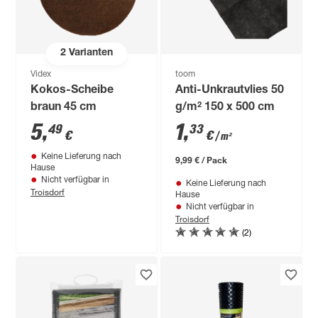
2
Varianten
Videx
toom
Kokos-Scheibe
Anti-Unkrautvlies 50
braun 45 cm
g/m² 150 x 500 cm
5
,
1
,
49
33
€
€
/ m²
Keine Lieferung nach
9,99 € / Pack
Hause
Nicht verfügbar in
Keine Lieferung nach
Troisdorf
Hause
Nicht verfügbar in
Troisdorf
(2)