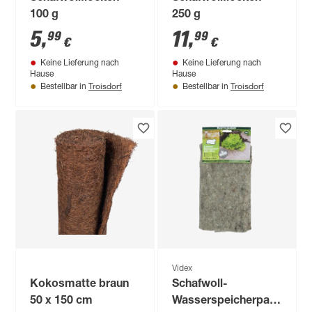
100 g
250 g
5
,
11
,
99
99
€
€
Keine Lieferung nach
Keine Lieferung nach
Hause
Hause
Troisdorf
Troisdorf
Bestellbar in
Bestellbar in
Videx
Kokosmatte braun
Schafwoll-
50 x 150 cm
Wasserspeicherpads