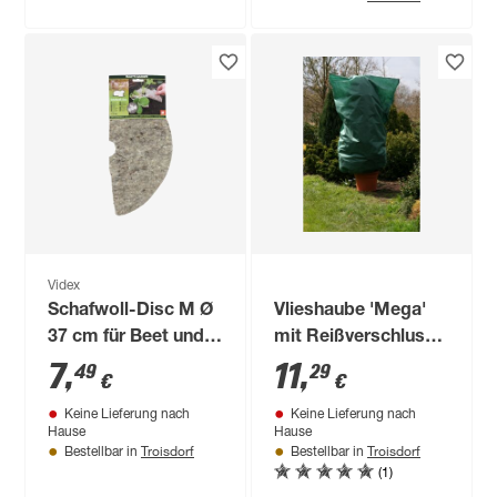
Videx
Schafwoll-Disc M Ø
Vlieshaube 'Mega'
37 cm für Beet und
mit Reißverschluss
Pflanzkübel
180 x 120 cm
7
,
11
,
49
29
€
€
Keine Lieferung nach
Keine Lieferung nach
Hause
Hause
Troisdorf
Troisdorf
Bestellbar in
Bestellbar in
(1)