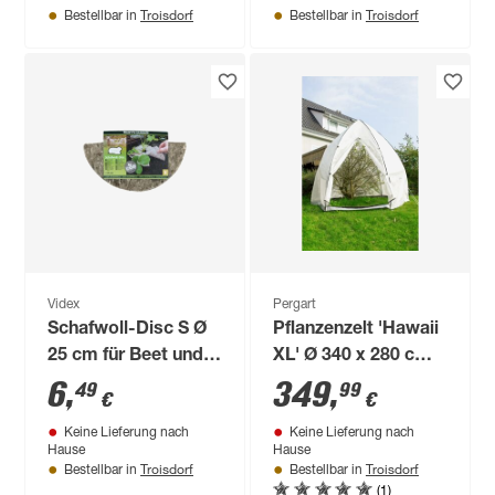
Troisdorf
Troisdorf
Bestellbar in
Bestellbar in
Videx
Pergart
Schafwoll-Disc S Ø
Pflanzenzelt 'Hawaii
25 cm für Beet und
XL' Ø 340 x 280 cm
Pflanzkübel
mit weiß
6
,
349
,
49
99
€
€
Keine Lieferung nach
Keine Lieferung nach
Hause
Hause
Troisdorf
Troisdorf
Bestellbar in
Bestellbar in
(1)