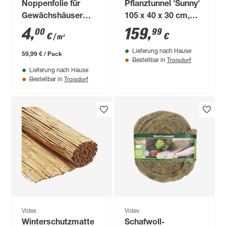
Noppenfolie für
Pflanztunnel 'Sunny'
Gewächshäuser
105 x 40 x 30 cm,
milchige Optik 1,5 x
5er-Komplettset
4
,
159
,
00
99
€
€
/ m²
10 m
Lieferung nach Hause
59,99 € / Pack
Troisdorf
Bestellbar in
Lieferung nach Hause
Troisdorf
Bestellbar in
Videx
Videx
Winterschutzmatte
Schafwoll-