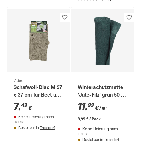
Videx
Schafwoll-Disc M 37
Winterschutzmatte
x 37 cm für Beet und
'Jute-Filz' grün 50 x
Pflanzkübel
150 cm
7
,
11
,
49
99
€
€
/ m²
Keine Lieferung nach
8,99 € / Pack
Hause
Troisdorf
Bestellbar in
Keine Lieferung nach
Hause
Troisdorf
Bestellbar in