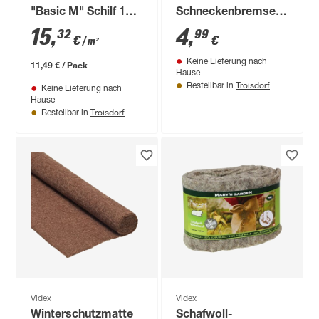
"Basic M" Schilf 150
Schneckenbremse
x 50 cm
100 x 12 cm
15
,
4
,
32
99
€
€
/ m²
Keine Lieferung nach
11,49 € / Pack
Hause
Troisdorf
Bestellbar in
Keine Lieferung nach
Hause
Troisdorf
Bestellbar in
Videx
Videx
Winterschutzmatte
Schafwoll-