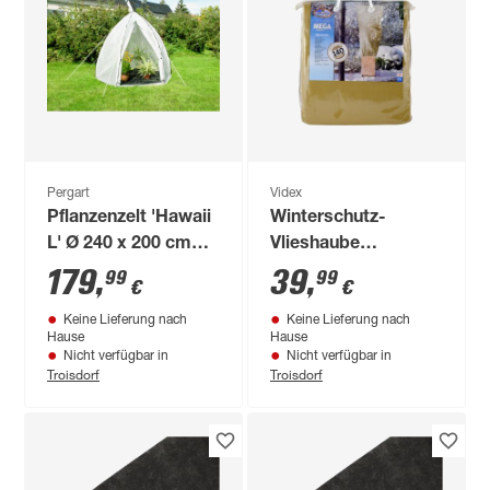
Pergart
Videx
Pflanzenzelt 'Hawaii
Winterschutz-
L' Ø 240 x 200 cm
Vlieshaube
mit weiß
'Extreme' beige 200
179
,
39
,
99
99
€
€
x 240 cm
Keine Lieferung nach
Keine Lieferung nach
Hause
Hause
Nicht verfügbar in
Nicht verfügbar in
Troisdorf
Troisdorf