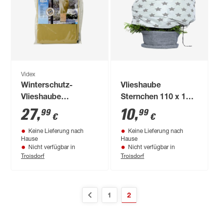
Videx
Winterschutz-
Vlieshaube
Vlieshaube
Sternchen 110 x 110
'Extreme' beige 120
cm weiss grau
27
,
10
,
99
99
€
€
x 180 cm
Keine Lieferung nach
Keine Lieferung nach
Hause
Hause
Nicht verfügbar in
Nicht verfügbar in
Troisdorf
Troisdorf
1
2