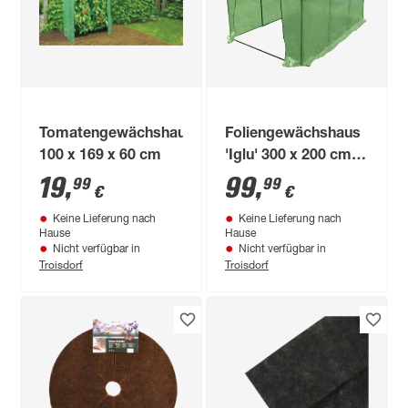
Tomatengewächshaus
Foliengewächshaus
100 x 169 x 60 cm
'Iglu' 300 x 200 cm
grün
19
,
99
,
99
99
€
€
Keine Lieferung nach
Keine Lieferung nach
Hause
Hause
Nicht verfügbar in
Nicht verfügbar in
Troisdorf
Troisdorf