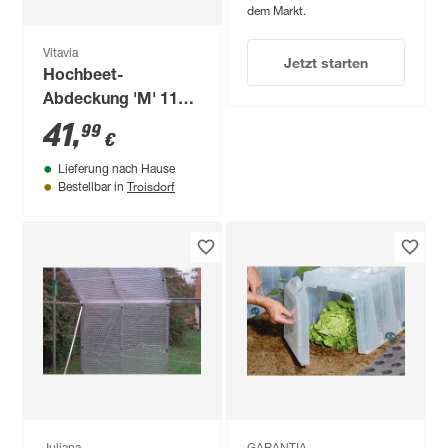
dem Markt.
Vitavia
Jetzt starten
Hochbeet-
Abdeckung 'M' 118 x
105 x 55 cm
41
,
99
€
transparent
Lieferung nach Hause
Troisdorf
Bestellbar in