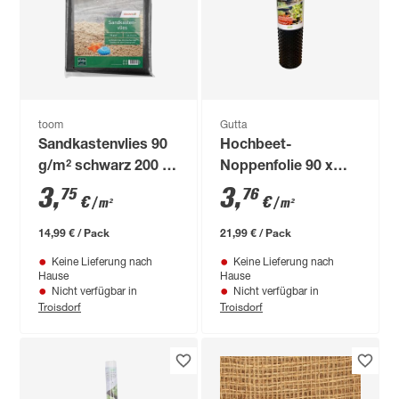
toom
Gutta
Sandkastenvlies 90
Hochbeet-
g/m² schwarz 200 x
Noppenfolie 90 x
200 cm
650 cm
3
,
3
,
75
76
€
€
/ m²
/ m²
14,99 € / Pack
21,99 € / Pack
Keine Lieferung nach
Keine Lieferung nach
Hause
Hause
Nicht verfügbar in
Nicht verfügbar in
Troisdorf
Troisdorf