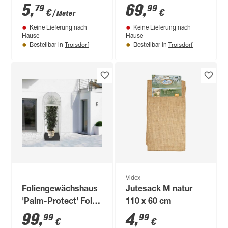
Meterware
cm
5
,
69
,
79
99
€
€
/ Meter
Keine Lieferung nach
Keine Lieferung nach
Hause
Hause
Troisdorf
Troisdorf
Bestellbar in
Bestellbar in
Videx
Foliengewächshaus
Jutesack M natur
'Palm-Protect' Folie
110 x 60 cm
100 x 100 cm
99
,
4
,
99
99
€
€