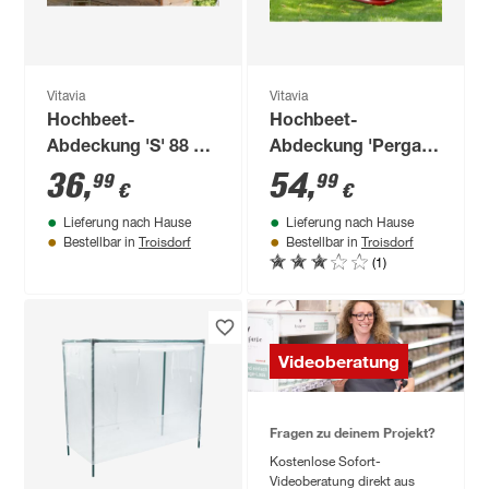
Vitavia
Vitavia
Hochbeet-
Hochbeet-
Abdeckung 'S' 88 x
Abdeckung 'Pergart'
105 x 55 cm
165 x 105 x 76 cm
36
,
54
,
99
99
€
€
transparent
transparent
Lieferung nach Hause
Lieferung nach Hause
Troisdorf
Troisdorf
Bestellbar in
Bestellbar in
(1)
Videoberatung
Fragen zu deinem Projekt?
Kostenlose Sofort-
Videoberatung direkt aus