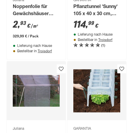
Juliana
GARANTIA
Noppenfolie für
Pflanztunnel 'Sunny'
Gewächshäuser
105 x 40 x 30 cm,
milchige Optik 1,5 x
3er-Komplettset
2
,
114
,
93
99
€
€
/ m²
75 m
Lieferung nach Hause
329,99 € / Pack
Troisdorf
Bestellbar in
(1)
Lieferung nach Hause
Troisdorf
Bestellbar in
Juliana
GARANTIA