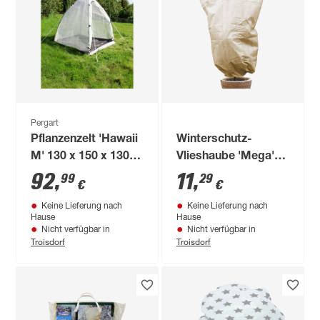
Pergart
Pflanzenzelt 'Hawaii
Winterschutz-
M' 130 x 150 x 130
Vlieshaube 'Mega'
cm mit weiß
beige 180 x 120 cm
92
,
11
,
99
29
€
€
Keine Lieferung nach
Keine Lieferung nach
Hause
Hause
Nicht verfügbar in
Nicht verfügbar in
Troisdorf
Troisdorf