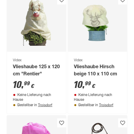
Videx
Videx
Vlieshaube 125 x 120
Vlieshaube Hirsch
cm "Rentier"
beige 110 x 110 cm
10
,
10
,
99
99
€
€
Keine Lieferung nach
Keine Lieferung nach
Hause
Hause
Troisdorf
Troisdorf
Bestellbar in
Bestellbar in