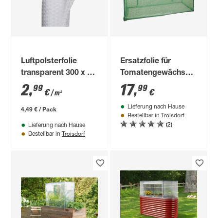
Luftpolsterfolie
Ersatzfolie für
transparent 300 x 50
Tomatengewächshaus
cm, kleine Noppen
200 x 169 x 77 cm
2
,
17
,
99
99
€
€
/ m²
Lieferung nach Hause
4,49 € / Pack
Troisdorf
Bestellbar in
(2)
Lieferung nach Hause
Troisdorf
Bestellbar in