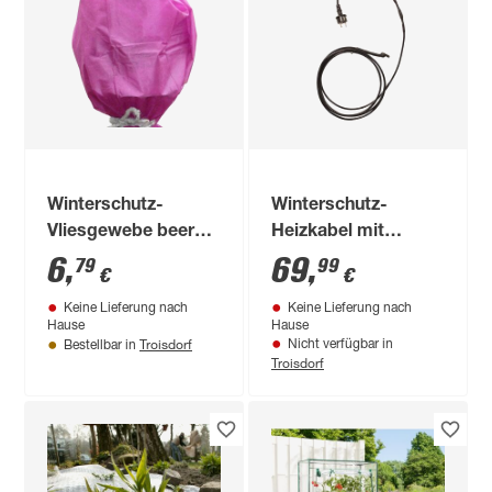
Winterschutz-
Winterschutz-
Vliesgewebe beere
Heizkabel mit
150 x 500 cm
Thermostat schwarz
6
,
69
,
79
99
€
€
6 m
Keine Lieferung nach
Keine Lieferung nach
Hause
Hause
Troisdorf
Nicht verfügbar in
Bestellbar in
Troisdorf