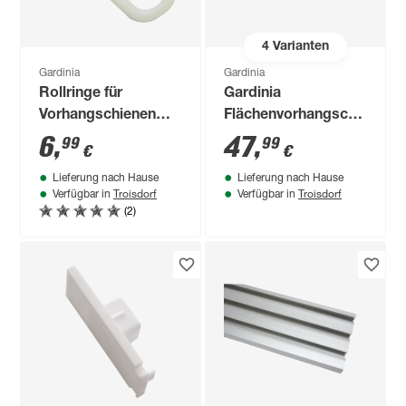
4
Varianten
Gardinia
Gardinia
Rollringe für
Gardinia
Vorhangschienen
Flächenvorhangschiene
100 Stück
'Atlanta' 3-läufig
6
,
47
,
99
99
€
€
weiss 310 cm
Lieferung nach Hause
Lieferung nach Hause
Troisdorf
Troisdorf
Verfügbar in
Verfügbar in
(2)