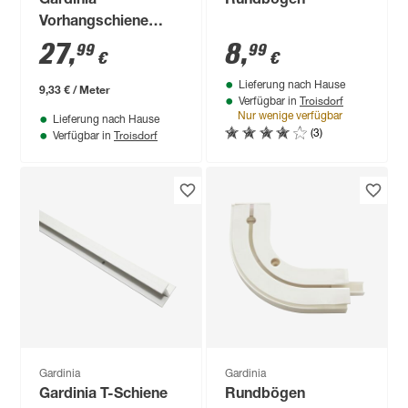
Gardinia
Rundbogen
Vorhangschiene
weiß 3-läufig 300 cm
27
,
8
,
99
99
€
€
Lieferung nach Hause
9,33 € / Meter
Troisdorf
Verfügbar in
Nur wenige verfügbar
Lieferung nach Hause
(3)
Troisdorf
Verfügbar in
Gardinia
Gardinia
Gardinia T-Schiene
Rundbögen