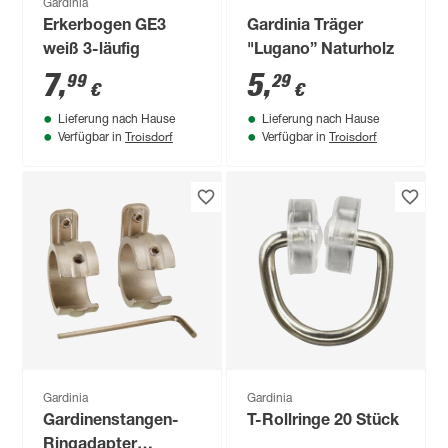
Gardinia
Erkerbogen GE3
Gardinia Träger
weiß 3-läufig
"Lugano” Naturholz
7
,
5
,
99
29
€
€
Lieferung nach Hause
Lieferung nach Hause
Troisdorf
Troisdorf
Verfügbar in
Verfügbar in
Gardinia
Gardinia
Gardinenstangen-
T-Rollringe 20 Stück
Ringadapter