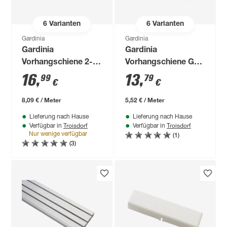
6
Varianten
6
Varianten
Gardinia
Gardinia
Gardinia
Gardinia
Vorhangschiene 2-
Vorhangschiene GE1
läufig weiß 210 cm
250
16
,
13
,
99
79
€
€
8,09 € / Meter
5,52 € / Meter
Lieferung nach Hause
Lieferung nach Hause
Troisdorf
Troisdorf
Verfügbar in
Verfügbar in
(1)
Nur wenige verfügbar
(3)