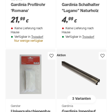
Gardinia Profilrohr
Gardinia Schalhalter
'Romana'
"Lugano” Naturholz
21
,
4
,
99
99
€
€
Keine Lieferung nach
Keine Lieferung nach
Hause
Hause
Troisdorf
Troisdorf
Verfügbar in
Verfügbar in
Nur wenige verfügbar
Aktion
3
Varianten
Gerster
Gardinia