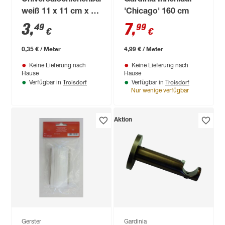
Universalschienenband
Gardinia Innenlauf
weiß 11 x 11 cm x 10
'Chicago' 160 cm
m
3
,
7
,
49
99
€
€
0,35 € / Meter
4,99 € / Meter
Keine Lieferung nach
Keine Lieferung nach
Hause
Hause
Troisdorf
Troisdorf
Verfügbar in
Verfügbar in
Nur wenige verfügbar
Aktion
Gerster
Gardinia