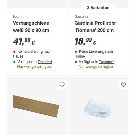
3
Varianten
toom
Gardinia
Vorhangschiene
Gardinia Profilrohr
weiß 90 x 90 cm
'Romana' 200 cm
41
,
18
,
99
99
€
€
Keine Lieferung nach
Keine Lieferung nach
Hause
Hause
Troisdorf
Troisdorf
Verfügbar in
Verfügbar in
Nur wenige verfügbar
Nur wenige verfügbar