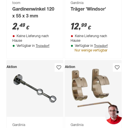
toom
Gardinia
Gardinenwinkel 120
Träger 'Windsor'
x 55 x 3 mm
2
,
12
,
49
99
€
€
Keine Lieferung nach
Keine Lieferung nach
Hause
Hause
Troisdorf
Troisdorf
Verfügbar in
Verfügbar in
Nur wenige verfügbar
Aktion
Aktion
Gardinia
Gardinia