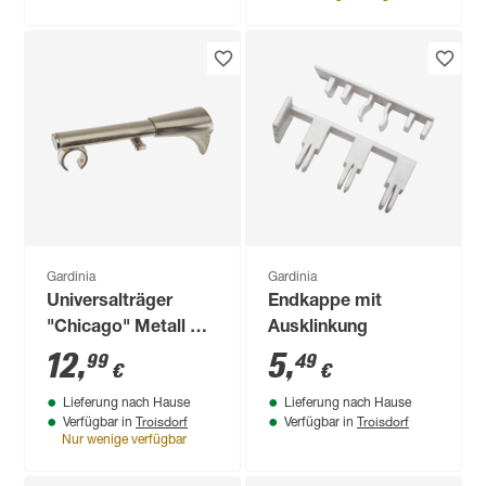
Gardinia
Gardinia
Universalträger
Endkappe mit
"Chicago" Metall Ø
Ausklinkung
20 mm
12
,
5
,
99
49
€
€
Lieferung nach Hause
Lieferung nach Hause
Troisdorf
Troisdorf
Verfügbar in
Verfügbar in
Nur wenige verfügbar