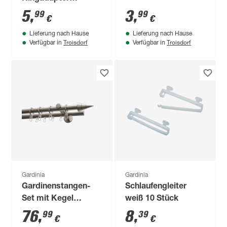
Edelstahl Ø 20 mm 2
5
,
3
,
99
99
€
€
Stück
Lieferung nach Hause
Lieferung nach Hause
Troisdorf
Troisdorf
Verfügbar in
Verfügbar in
Gardinia
Gardinia
Gardinenstangen-
Schlaufengleiter
Set mit Kegel
weiß 10 Stück
edelstahl 2-läufig
76
,
8
,
99
39
€
€
200 cm