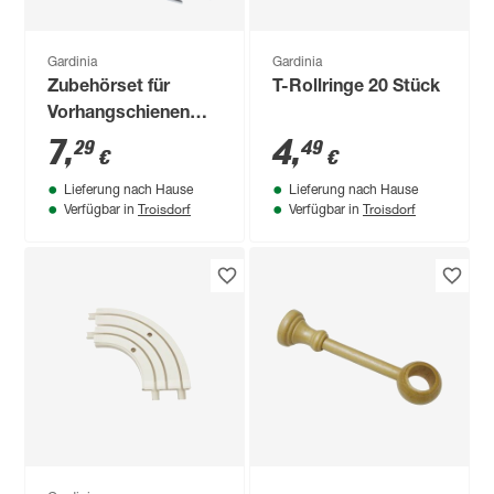
Gardinia
Gardinia
Zubehörset für
T-Rollringe 20 Stück
Vorhangschienen
250 cm
7
,
4
,
29
49
€
€
Lieferung nach Hause
Lieferung nach Hause
Troisdorf
Troisdorf
Verfügbar in
Verfügbar in