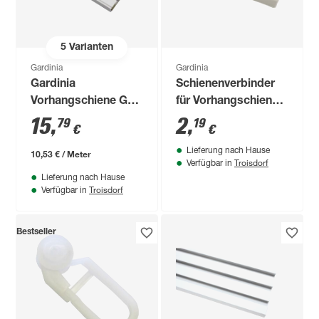
5
Varianten
Gardinia
Gardinia
Gardinia
Schienenverbinder
Vorhangschiene GE3
für Vorhangschienen
weiß 150 cm
weiß
15
,
2
,
79
19
€
€
Lieferung nach Hause
10,53 € / Meter
Troisdorf
Verfügbar in
Lieferung nach Hause
Troisdorf
Verfügbar in
Bestseller