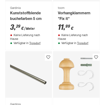
Gardinia
toom
Kunststoffblende
Vorhangklammern
buchefarben 5 cm
"Fix it"
3
,
11
,
29
99
€
€
/ Meter
Keine Lieferung nach
Keine Lieferung nach
Hause
Hause
Troisdorf
Troisdorf
Verfügbar in
Verfügbar in
Gardinia