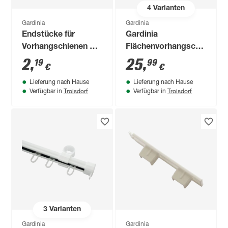
4
Varianten
Gardinia
Gardinia
Endstücke für
Gardinia
Vorhangschienen GE
Flächenvorhangschiene
1 weiß 2 Stück
'Atlanta' silbern 160
2
,
25
,
19
99
€
€
cm
Lieferung nach Hause
Lieferung nach Hause
Troisdorf
Troisdorf
Verfügbar in
Verfügbar in
3
Varianten
Gardinia
Gardinia