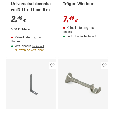
Universalschienenband
Träger 'Windsor'
weiß 11 x 11 cm 5 m
2
,
7
,
49
49
€
€
Keine Lieferung nach
0,50 € / Meter
Hause
Troisdorf
Verfügbar in
Keine Lieferung nach
Hause
Troisdorf
Verfügbar in
Nur wenige verfügbar