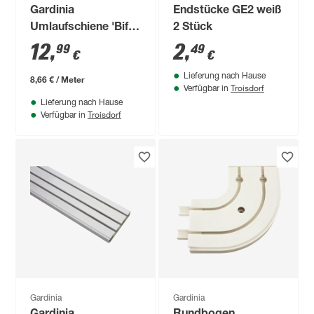
Gardinia
Endstücke GE2 weiß
Umlaufschiene 'Bifo'
2 Stück
weiß 150 cm
12
,
2
,
99
49
€
€
Lieferung nach Hause
8,66 € / Meter
Troisdorf
Verfügbar in
Lieferung nach Hause
Troisdorf
Verfügbar in
Gardinia
Gardinia