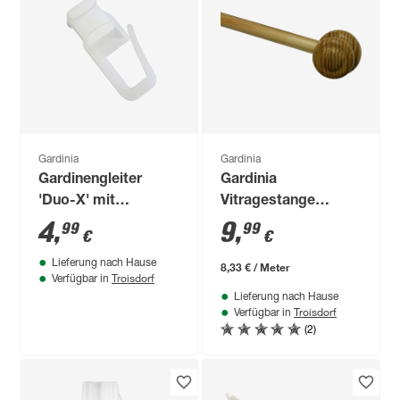
Gardinia
Gardinia
Gardinengleiter
Gardinia
'Duo-X' mit
Vitragestange
drehbarem Kopf
'Montana' natur 120
4
,
9
,
99
99
€
€
weiß 25 Stück
cm
Lieferung nach Hause
8,33 € / Meter
Troisdorf
Verfügbar in
Lieferung nach Hause
Troisdorf
Verfügbar in
(2)