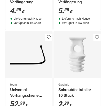
Verlängerung
Verlängerung
4
,
5
,
99
99
€
€
Lieferung nach Hause
Lieferung nach Hause
Troisdorf
Troisdorf
Verfügbar in
Verfügbar in
toom
Gardinia
Universal-
Schraubfeststeller
Vorhangschiene
10 Stück
'Bruck' schwarz 90 x
52
,
2
,
99
29
€
€