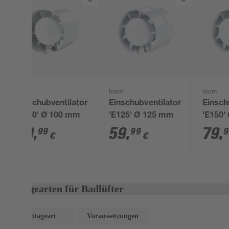
toom
toom
toom
Einschubventilator
Einschubventilator
Einsch
'E100' Ø 100 mm
'E125' Ø 125 mm
'E150'
49
,
59
,
79
,
99
99
9
€
€
Montagearten für Badlüfter
Montageart
Voraussetzungen