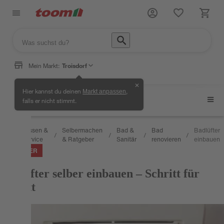
Mein Markt:
Troisdorf
✕
Hier kannst du deinen
,
Markt anpassen
Bad renovieren
falls er nicht stimmt.
Wissen &
Selbermachen
Bad &
Bad
Badlüfter
/
/
/
/
/
Service
& Ratgeber
Sanitär
renovieren
einbauen
RATGEBER
Badlüfter selber einbauen – Schritt für
Schritt