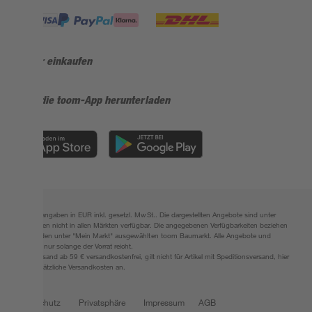
Sicher einkaufen
Jetzt die toom-App herunterladen
Alle Preisangaben in EUR inkl. gesetzl. MwSt.. Die dargestellten Angebote sind unter
Umständen nicht in allen Märkten verfügbar. Die angegebenen Verfügbarkeiten beziehen
sich auf den unter "Mein Markt" ausgewählten toom Baumarkt. Alle Angebote und
Produkte nur solange der Vorrat reicht.
*Paketversand ab 59 € versandkostenfrei, gilt nicht für Artikel mit Speditionsversand, hier
fallen zusätzliche Versandkosten an.
Datenschutz
Privatsphäre
Impressum
AGB