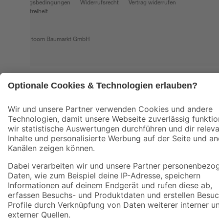
Nutzungsbedingungen
Widerrufsrecht
Vertrag widerrufen
Barrierefreiheit
© 2026 toom Baumarkt GmbH