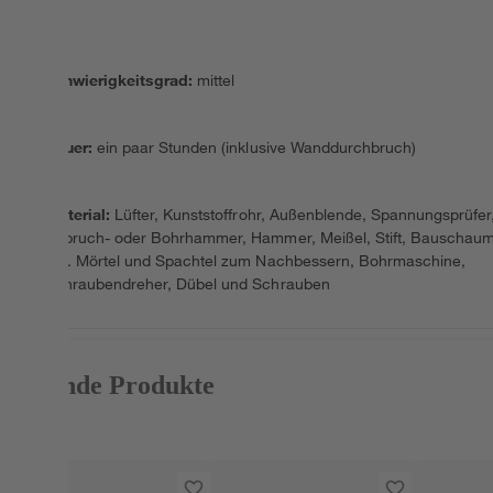
Schwierigkeitsgrad
:
mittel
Dauer
:
ein paar Stunden (inklusive Wanddurchbruch)
Material
:
Lüfter, Kunststoffrohr, Außenblende, Spannungsprüfer
Abbruch- oder Bohrhammer, Hammer, Meißel, Stift, Bauschaum
ggf. Mörtel und Spachtel zum Nachbessern, Bohrmaschine,
Schraubendreher, Dübel und Schrauben
Passende Produkte