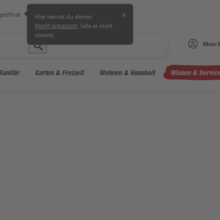
geöffnet
✕
Hier kannst du deinen
, falls er nicht
Markt anpassen
stimmt.
Mein 
Sanitär
Garten & Freizeit
Wohnen & Haushalt
Wissen & Servic