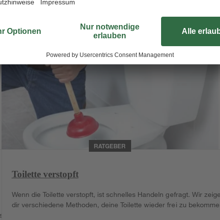
RATGEBER
Toilette verstopft
Wenn die Toilette verstopft, ist schnelles Handeln gefragt. Wir zeig
dir verschiedene Methoden, deine Toilette wieder frei zu bekomme
st