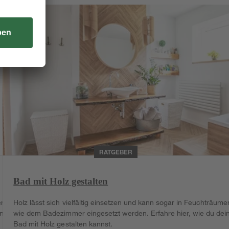
RATGEBER
Bad mit Holz gestalten
en
Holz lässt sich vielfältig einsetzen und kann sogar in Feuchträume
n.
wie dem Badezimmer eingesetzt werden. Erfahre hier, wie du dei
Bad mit Holz gestalten kannst.