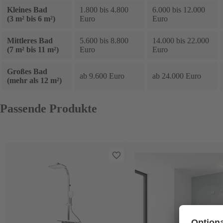
Kleines Bad
1.800 bis 4.800
6.000 bis 12.000
(3 m² bis 6 m²)
Euro
Euro
Mittleres Bad
5.600 bis 8.800
14.000 bis 22.000
(7 m² bis 11 m²)
Euro
Euro
Großes Bad
ab 9.600 Euro
ab 24.000 Euro
(mehr als 12 m²)
Passende Produkte