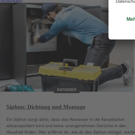
RATGEBER
Siphon: Dichtung und Montage
Ein Siphon sorgt dafür, dass das Abwasser in die Kanalisation
abtransportiert wird und keine unangenehmen Gerüche in den
Haushalt finden. Hier erfährst du, wie du das Siphon reinigst, warte