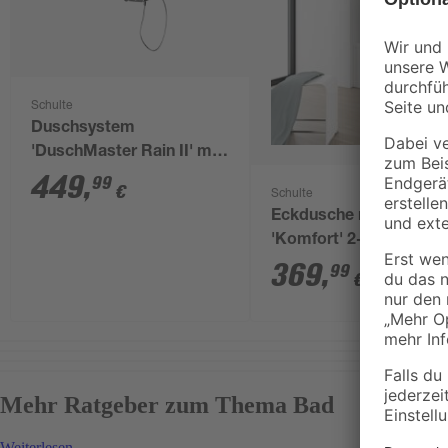
Schulte
Duschsystem
'DuschMaster Rain II' mit
Ablage, verchromt / weiß
449
,
99
€
Schulte
Eckdusche mit Badewa
'Komfort' 2-teilig inkl.
116,4 x 70 x 140 cm
369
,
99
€
Mehr Ratgeber zum Thema Bad
Weiterlesen