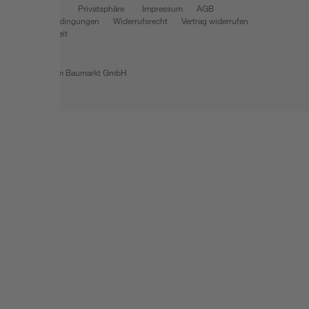
Datenschutz
Privatsphäre
Impressum
AGB
Nutzungsbedingungen
Widerrufsrecht
Vertrag widerrufen
Barrierefreiheit
© 2026 toom Baumarkt GmbH