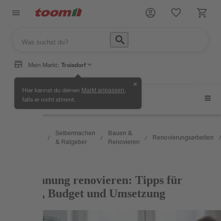
Mein Markt:
Troisdorf
✕
Hier kannst du deinen
,
Markt anpassen
Renovierungsarbeiten
falls er nicht stimmt.
Wissen
Selbermachen
Bauen &
&
Renovierungsarbeiten
/
/
/
/
& Ratgeber
Renovieren
Service
RATGEBER
Mietwohnung renovieren: Tipps für
Planung, Budget und Umsetzung