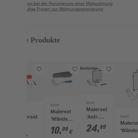
Rechtliches bei der Renovierung einer Mietwohnung
FAQ: Häufige Fragen zur Wohnungsrenovierung
Passende Produkte
Bestseller
toom
toom
Malerset
B1
Malerset
toom
'Anti-
Renovierset
'Wände
Malers
Spritz'
8-tlg.
24
,
99
streichen'
10
,
99
€
'Wände
5-teilig
9
,
79
rau 12 cm
€