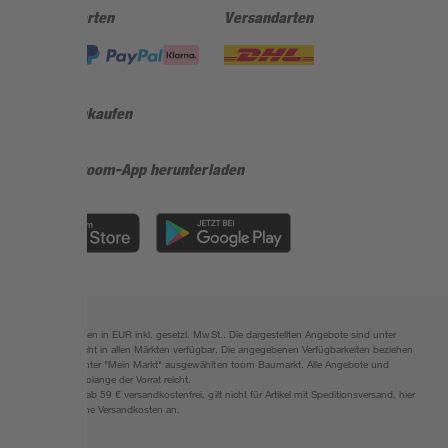
Zahlungsarten
Versandarten
Sicher einkaufen
Jetzt die toom-App herunterladen
Alle Preisangaben in EUR inkl. gesetzl. MwSt.. Die dargestellten Angebote sind unter
Umständen nicht in allen Märkten verfügbar. Die angegebenen Verfügbarkeiten beziehen
sich auf den unter "Mein Markt" ausgewählten toom Baumarkt. Alle Angebote und
Produkte nur solange der Vorrat reicht.
*Paketversand ab 59 € versandkostenfrei, gilt nicht für Artikel mit Speditionsversand, hier
fallen zusätzliche Versandkosten an.