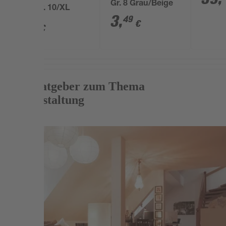
Gr. 8 Grau/Beige
grau Gr. 10/XL
3
,
49
5
,
€
99
€
Mehr Ratgeber zum Thema
Raumgestaltung
Weiterlesen