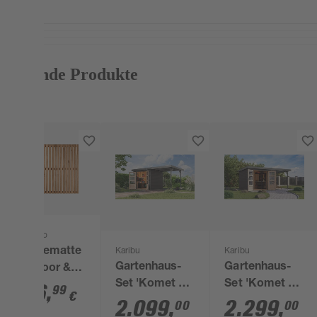
Passende Produkte
Wenko
Badematte
Karibu
Karibu
Gartenhaus-
Gartenhaus-
'Indoor &
Set 'Komet 3
Set 'Komet 3,5
Outdoor
46
,
99
€
B' Fichtenholz
B' Fichtenholz
2.099
,
2.299
,
Acacia'
00
00