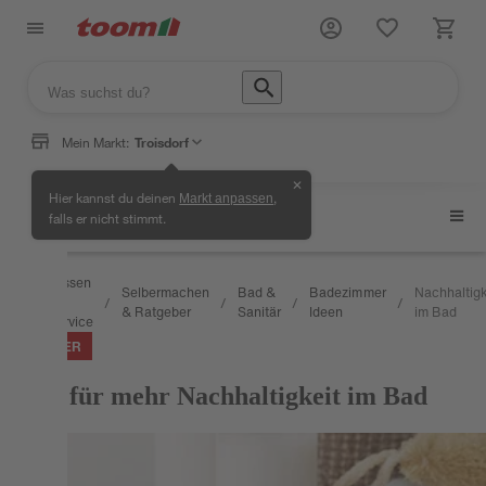
Mein Markt:
Troisdorf
✕
Hier kannst du deinen
,
Markt anpassen
Badezimmer Ideen
falls er nicht stimmt.
Wissen
Selbermachen
Bad &
Badezimmer
Nachhaltigk
&
/
/
/
/
/
& Ratgeber
Sanitär
Ideen
im Bad
Service
RATGEBER
Tipps für mehr Nachhaltigkeit im Bad