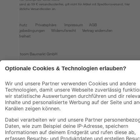
*Paketversand ab 59 € versandkostenfrei, gilt nicht für Artikel mit Speditionsversand, hier
fallen zusätzliche Versandkosten an.
Datenschutz
Privatsphäre
Impressum
AGB
Nutzungsbedingungen
Widerrufsrecht
Vertrag widerrufen
Barrierefreiheit
© 2026 toom Baumarkt GmbH