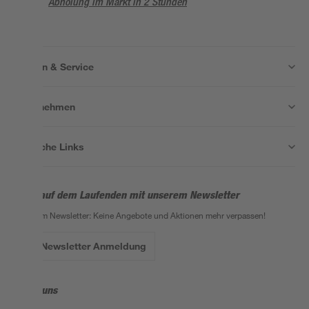
Abholung im Markt in 2 Stunden
Wissen & Service
Unternehmen
Nützliche Links
Bleib auf dem Laufenden mit unserem Newsletter
Der toom Newsletter: Keine Angebote und Aktionen mehr verpassen!
Zur Newsletter Anmeldung
Folge uns