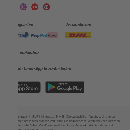
Zahlungsarten
Versandarten
Sicher einkaufen
Jetzt die toom-App herunterladen
Alle Preisangaben in EUR inkl. gesetzl. MwSt.. Die dargestellten Angebote sind unter
Umständen nicht in allen Märkten verfügbar. Die angegebenen Verfügbarkeiten beziehen
sich auf den unter "Mein Markt" ausgewählten toom Baumarkt. Alle Angebote und
Produkte nur solange der Vorrat reicht.