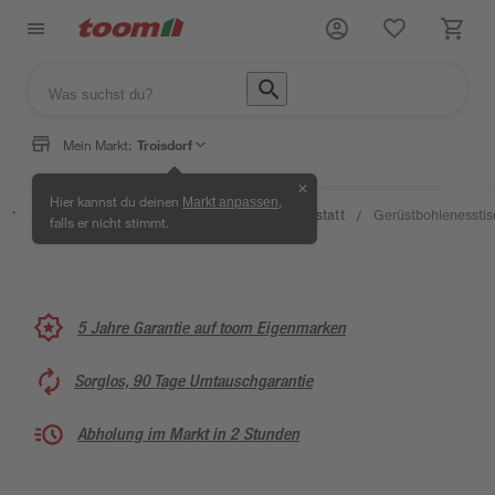
Mein Markt:
Troisdorf
✕
Wissen
Hier kannst du deinen
,
Markt anpassen
Selbermachen
&
Kreativwerkstatt
Gerüstbohlenesstis
/
/
/
/
falls er nicht stimmt.
& Ratgeber
Service
5 Jahre Garantie auf toom Eigenmarken
Sorglos, 90 Tage Umtauschgarantie
Abholung im Markt in 2 Stunden