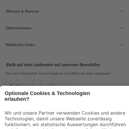
Wissen & Service
Unternehmen
Nützliche Links
Bleib auf dem Laufenden mit unserem Newsletter
Der toom Newsletter: Keine Angebote und Aktionen mehr verpassen!
Zur Newsletter Anmeldung
Folge uns