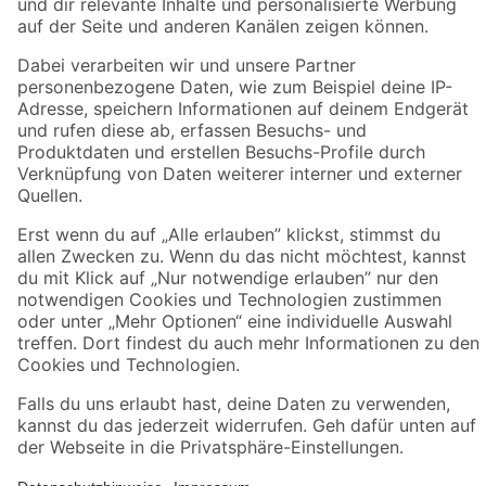
Zahlungsarten
Versandarten
Sicher einkaufen
Jetzt die toom-App herunterladen
Alle Preisangaben in EUR inkl. gesetzl. MwSt.. Die dargestellten Angebote sind unter
Umständen nicht in allen Märkten verfügbar. Die angegebenen Verfügbarkeiten beziehen
sich auf den unter "Mein Markt" ausgewählten toom Baumarkt. Alle Angebote und
Produkte nur solange der Vorrat reicht.
*Paketversand ab 59 € versandkostenfrei, gilt nicht für Artikel mit Speditionsversand, hier
fallen zusätzliche Versandkosten an.