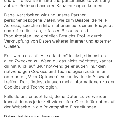
Zahlungsarten
Versandarten
Sicher einkaufen
Jetzt die toom-App herunterladen
Alle Preisangaben in EUR inkl. gesetzl. MwSt.. Die dargestellten Angebote sind unter
Umständen nicht in allen Märkten verfügbar. Die angegebenen Verfügbarkeiten beziehen
sich auf den unter "Mein Markt" ausgewählten toom Baumarkt. Alle Angebote und
Produkte nur solange der Vorrat reicht.
*Paketversand ab 59 € versandkostenfrei, gilt nicht für Artikel mit Speditionsversand, hier
fallen zusätzliche Versandkosten an.