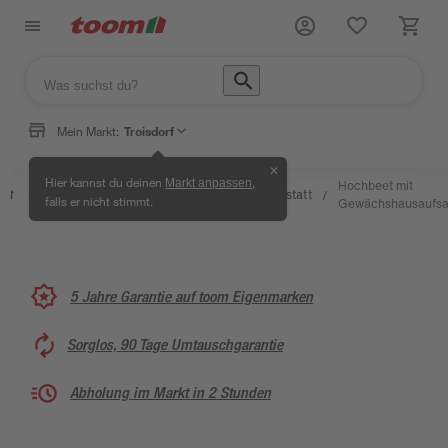
Mein Markt:
Troisdorf
✕
Wissen
Hier kannst du deinen
,
Markt anpassen
Selbermachen
Hochbeet mit
&
Kreativwerkstatt
/
/
/
/
falls er nicht stimmt.
& Ratgeber
Gewächshausaufsa
Service
5 Jahre Garantie auf toom Eigenmarken
Sorglos, 90 Tage Umtauschgarantie
Abholung im Markt in 2 Stunden