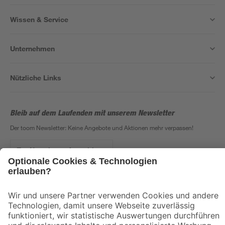
Wissen & Service
Unternehmen
Nützliche Links
Bleib auf dem Laufenden mit unserem Newsletter
Der toom Newsletter: Keine Angebote und Aktionen mehr verpassen!
Zur Newsletter Anmeldung
Folge uns