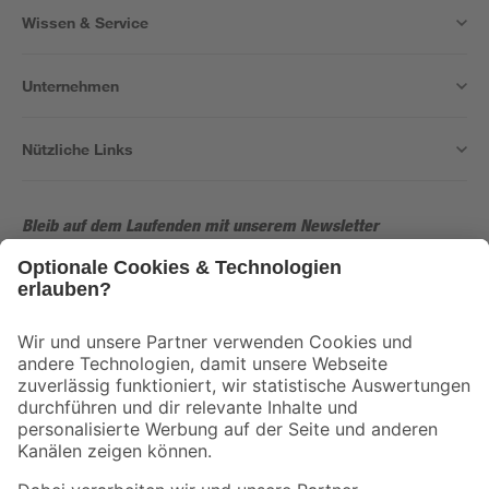
Wissen & Service
Unternehmen
Nützliche Links
Bleib auf dem Laufenden mit unserem Newsletter
Der toom Newsletter: Keine Angebote und Aktionen mehr verpassen!
Zur Newsletter Anmeldung
Folge uns