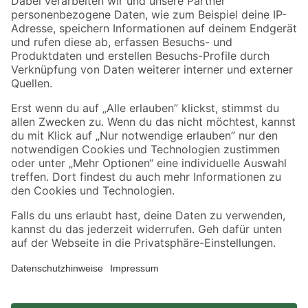
Zahlungsarten
Versandarten
Sicher einkaufen
Jetzt die toom-App herunterladen
Alle Preisangaben in EUR inkl. gesetzl. MwSt.. Die dargestellten Angebote sind unter
Umständen nicht in allen Märkten verfügbar. Die angegebenen Verfügbarkeiten beziehen
sich auf den unter "Mein Markt" ausgewählten toom Baumarkt. Alle Angebote und
Produkte nur solange der Vorrat reicht.
*Paketversand ab 59 € versandkostenfrei, gilt nicht für Artikel mit Speditionsversand, hier
fallen zusätzliche Versandkosten an.