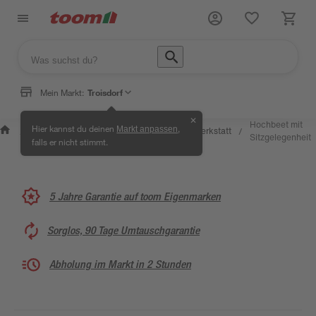
Mein Markt:
Troisdorf
✕
Wissen &
Selbermachen
Hochbeet mit
Hier kannst du deinen
,
Markt anpassen
Kreativwerkstatt
/
/
/
/
Service
& Ratgeber
Sitzgelegenheit
falls er nicht stimmt.
5 Jahre Garantie auf toom Eigenmarken
Sorglos, 90 Tage Umtauschgarantie
Abholung im Markt in 2 Stunden