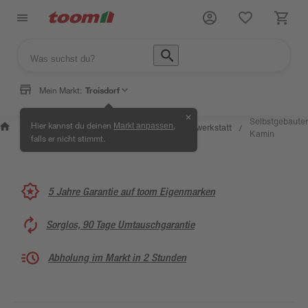
Mein Markt:
Troisdorf
✕
Wissen &
Selbermachen
Selbstgebauter
Hier kannst du deinen
,
Markt anpassen
Kreativwerkstatt
/
/
/
/
Service
& Ratgeber
Kamin
falls er nicht stimmt.
5 Jahre Garantie auf toom Eigenmarken
Sorglos, 90 Tage Umtauschgarantie
Abholung im Markt in 2 Stunden