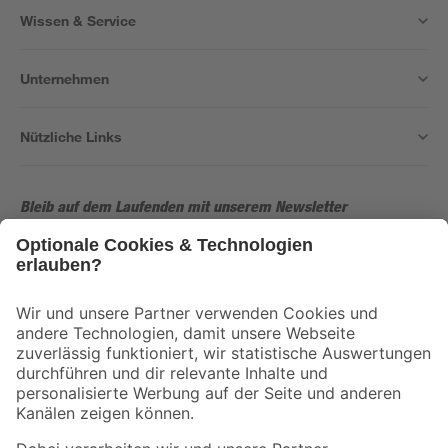
Wissen & Service
Unternehmen
Nützliche Links
Bleib auf dem Laufenden mit unserem Newsletter
Der toom Newsletter: Keine Angebote und Aktionen mehr verpassen!
Zur Newsletter Anmeldung
Folge uns