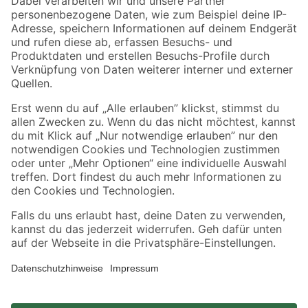
Zahlungsarten
Versandarten
Sicher einkaufen
Jetzt die toom-App herunterladen
Alle Preisangaben in EUR inkl. gesetzl. MwSt.. Die dargestellten Angebote sind unter
Umständen nicht in allen Märkten verfügbar. Die angegebenen Verfügbarkeiten beziehen
sich auf den unter "Mein Markt" ausgewählten toom Baumarkt. Alle Angebote und
Produkte nur solange der Vorrat reicht.
*Paketversand ab 59 € versandkostenfrei, gilt nicht für Artikel mit Speditionsversand, hier
fallen zusätzliche Versandkosten an.