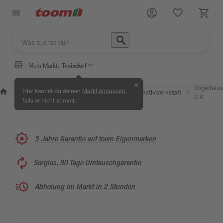
Mein Markt:
Troisdorf
✕
Wissen &
Selbermachen &
Vogelhaus
Hier kannst du deinen
,
Markt anpassen
Kreativwerkstatt
/
/
/
/
Service
Ratgeber
2.0
falls er nicht stimmt.
5 Jahre Garantie auf toom Eigenmarken
Sorglos, 90 Tage Umtauschgarantie
Abholung im Markt in 2 Stunden