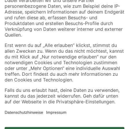
Zahlungsarten
Versandarten
Sicher einkaufen
Jetzt die toom-App herunterladen
Alle Preisangaben in EUR inkl. gesetzl. MwSt.. Die dargestellten Angebote sind unter
Umständen nicht in allen Märkten verfügbar. Die angegebenen Verfügbarkeiten beziehen
sich auf den unter "Mein Markt" ausgewählten toom Baumarkt. Alle Angebote und
Produkte nur solange der Vorrat reicht.
*Paketversand ab 59 € versandkostenfrei, gilt nicht für Artikel mit Speditionsversand, hier
fallen zusätzliche Versandkosten an.