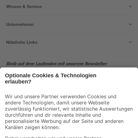
Wissen & Service
Unternehmen
Nützliche Links
Bleib auf dem Laufenden mit unserem Newsletter
Der toom Newsletter: Keine Angebote und Aktionen mehr verpassen!
Zur Newsletter Anmeldung
Folge uns