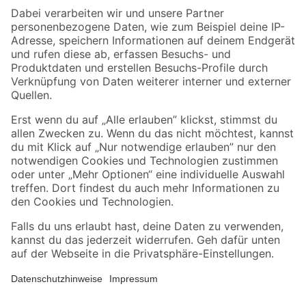
Zahlungsarten
Versandarten
Sicher einkaufen
Jetzt die toom-App herunterladen
Alle Preisangaben in EUR inkl. gesetzl. MwSt.. Die dargestellten Angebote sind unter
Umständen nicht in allen Märkten verfügbar. Die angegebenen Verfügbarkeiten beziehen
sich auf den unter "Mein Markt" ausgewählten toom Baumarkt. Alle Angebote und
Produkte nur solange der Vorrat reicht.
*Paketversand ab 59 € versandkostenfrei, gilt nicht für Artikel mit Speditionsversand, hier
fallen zusätzliche Versandkosten an.