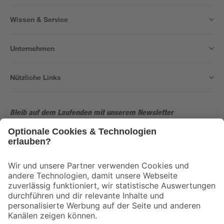
Wissen & Service
Unternehmen
Nützliche Links
Bleib auf dem Laufenden mit unserem Newsletter
Der toom Newsletter: Keine Angebote und Aktionen mehr verpassen!
Zur Newsletter Anmeldung
Folge uns