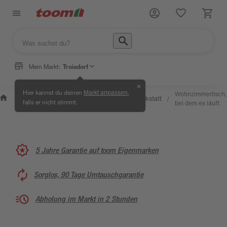
Mein Markt:
Troisdorf
✕
Wissen
Hier kannst du deinen
,
Markt anpassen
Selbermachen
Wohnzimmertisch,
&
Kreativwerkstatt
/
/
/
/
falls er nicht stimmt.
& Ratgeber
bei dem es läuft
Service
5 Jahre Garantie auf toom Eigenmarken
Sorglos, 90 Tage Umtauschgarantie
Abholung im Markt in 2 Stunden