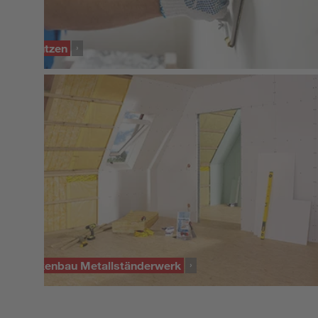
KURS
Verputzen
KURS
Trockenbau Metallständerwerk