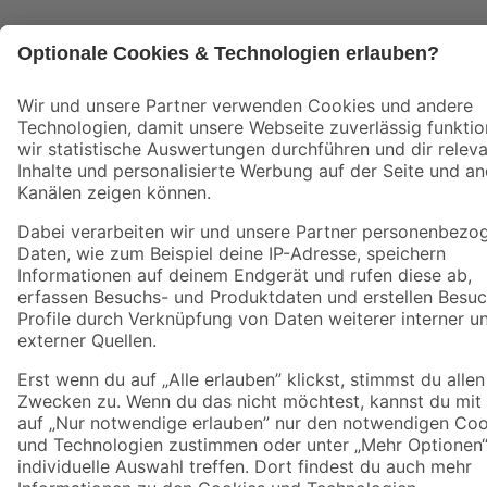
Alle Preisangaben in EUR inkl. gesetzl. MwSt.. Die dargestellten Angebote sind unter
Umständen nicht in allen Märkten verfügbar. Die angegebenen Verfügbarkeiten beziehen
sich auf den unter "Mein Markt" ausgewählten toom Baumarkt. Alle Angebote und
Produkte nur solange der Vorrat reicht.
*Paketversand ab 59 € versandkostenfrei, gilt nicht für Artikel mit Speditionsversand, hier
fallen zusätzliche Versandkosten an.
Datenschutz
Privatsphäre
Impressum
AGB
Nutzungsbedingungen
Widerrufsrecht
Vertrag widerrufen
Barrierefreiheit
© 2026 toom Baumarkt GmbH