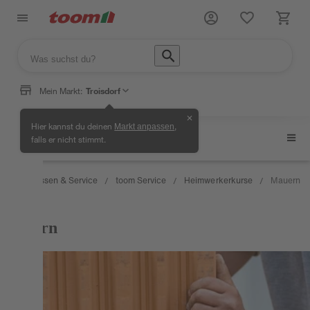
Mein Markt:
Troisdorf
✕
Hier kannst du deinen
,
Markt anpassen
Heimwerkerkurse
falls er nicht stimmt.
Wissen & Service
toom Service
Heimwerkerkurse
Mauern
/
/
/
/
KURS
Mauern