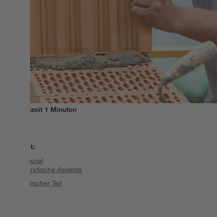
Lesezeit
1
Minuten
Inhalt
:
Tagesziel
Theoretische Aspekte
Praktischer Teil