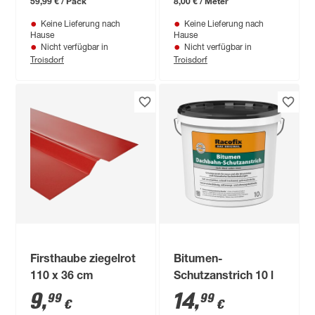
59,99 € / Pack
8,00 € / Meter
Keine Lieferung nach
Keine Lieferung nach
Hause
Hause
Nicht verfügbar in
Nicht verfügbar in
Troisdorf
Troisdorf
Firsthaube ziegelrot
Bitumen-
110 x 36 cm
Schutzanstrich 10 l
9
,
14
,
99
99
€
€