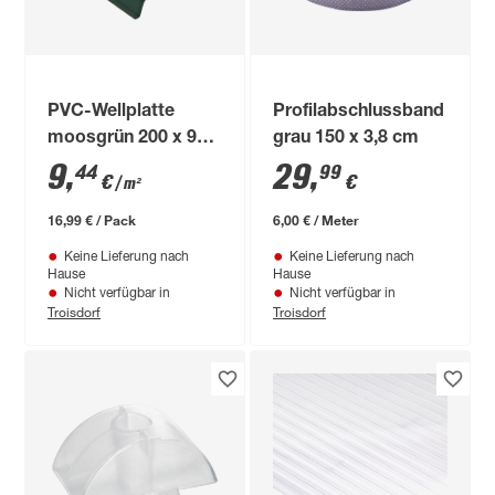
PVC-Wellplatte
Profilabschlussband
moosgrün 200 x 90 x
grau 150 x 3,8 cm
0,12 cm
9
,
29
,
44
99
€
€
/ m²
16,99 € / Pack
6,00 € / Meter
Keine Lieferung nach
Keine Lieferung nach
Hause
Hause
Nicht verfügbar in
Nicht verfügbar in
Troisdorf
Troisdorf