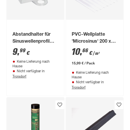
Abstandhalter für
PVC-Wellplatte
Sinuswellenprofil
'Microsinus' 200 x
transparent 100
75 x 0,08 cm
9
,
10
,
99
66
€
€
/ m²
Stück
Keine Lieferung nach
15,99 € / Pack
Hause
Nicht verfügbar in
Keine Lieferung nach
Troisdorf
Hause
Nicht verfügbar in
Troisdorf