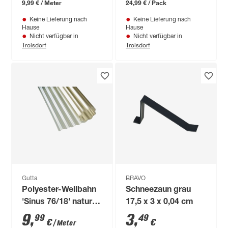
9,99 € / Meter
24,99 € / Pack
Keine Lieferung nach
Keine Lieferung nach
Hause
Hause
Nicht verfügbar in
Nicht verfügbar in
Troisdorf
Troisdorf
Gutta
BRAVO
Polyester-Wellbahn
Schneezaun grau
'Sinus 76/18' natur
17,5 x 3 x 0,04 cm
100 x 0,08 cm
9
,
3
,
99
49
€
€
/ Meter
Meterware