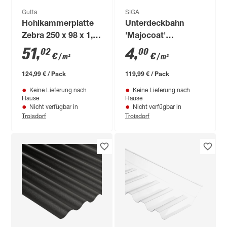
Gutta
SIGA
Hohlkammerplatte
Unterdeckbahn
Zebra 250 x 98 x 1,6
'Majocoat'
cm anthrazit
blau/schwarz 30 m²
51
,
4
,
02
00
€
€
/ m²
/ m²
124,99 € / Pack
119,99 € / Pack
Keine Lieferung nach
Keine Lieferung nach
Hause
Hause
Nicht verfügbar in
Nicht verfügbar in
Troisdorf
Troisdorf