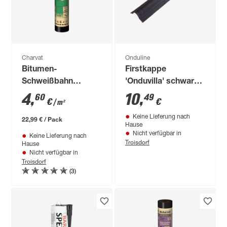
Charvat
Onduline
Bitumen-
Firstkappe
Schweißbahn
'Onduvilla' schwarz
'charBIT V60 S4'
96 x 20 x 3 cm
4
,
10
,
60
49
€
€
/ m²
talkumiert 100 x 500
Keine Lieferung nach
cm
22,99 € / Pack
Hause
Nicht verfügbar in
Keine Lieferung nach
Troisdorf
Hause
Nicht verfügbar in
Troisdorf
(3)