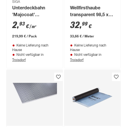
SIGA
Unterdeckbahn
Wellfirsthaube
'Majocoat'
transparent 98,5 x
blau/schwarz 75 m²
15 x 15 cm
2
,
32
,
93
99
€
€
/ m²
219,99 € / Pack
33,66 € / Meter
Keine Lieferung nach
Keine Lieferung nach
Hause
Hause
Nicht verfügbar in
Nicht verfügbar in
Troisdorf
Troisdorf