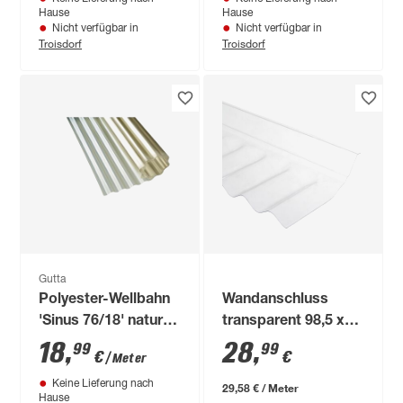
Hause
Hause
Nicht verfügbar in
Nicht verfügbar in
Troisdorf
Troisdorf
Gutta
Polyester-Wellbahn
Wandanschluss
'Sinus 76/18' natur
transparent 98,5 x
200 x 0,08 cm
15 x 5 cm
18
,
28
,
99
99
€
€
/ Meter
Meterware
Keine Lieferung nach
29,58 € / Meter
Hause