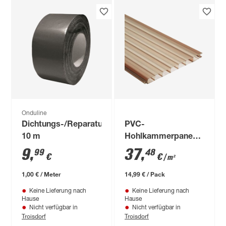
Onduline
Dichtungs-/Reparaturband
PVC-
10 m
Hohlkammerpaneel
bronzefarben 200 x
9
,
37
,
99
48
€
€
/ m²
20 cm
1,00 € / Meter
14,99 € / Pack
Keine Lieferung nach
Keine Lieferung nach
Hause
Hause
Nicht verfügbar in
Nicht verfügbar in
Troisdorf
Troisdorf