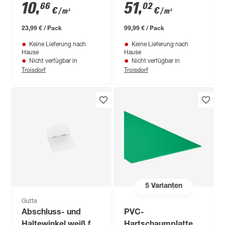
cm anthrazit
10
,
51
,
66
02
€
€
/ m²
/ m²
23,99 € / Pack
99,99 € / Pack
Keine Lieferung nach
Keine Lieferung nach
Hause
Hause
Nicht verfügbar in
Nicht verfügbar in
Troisdorf
Troisdorf
5
Varianten
Gutta
Abschluss- und
PVC-
Haltewinkel weiß für
Hartschaumplatte