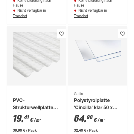
Keine Lieferung nach
Keine Lieferung nach
Hause
Hause
Nicht verfügbar in
Nicht verfügbar in
Troisdorf
Troisdorf
Gutta
PVC-
Polystyrolplatte
Strukturwellplatte
'Cincilla' klar 50 x
transparent 200 x
100 x 0,5 cm
19
,
64
,
41
98
€
€
/ m²
/ m²
103 x 0,25 cm
39,99 € / Pack
32,49 € / Pack