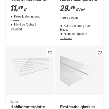
16 mm Profile, 2
'Creativ' 50 x 50 cm
11
,
29
,
99
96
€
€
/ m²
Stück
Keine Lieferung nach
7,49 € / Pack
Hause
Nicht verfügbar in
Keine Lieferung nach
Troisdorf
Hause
Nicht verfügbar in
Troisdorf
Gutta
Hohlkammerplatte
Firsthaube glasklar