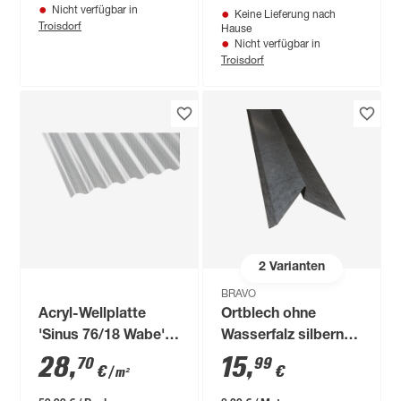
Nicht verfügbar in
Keine Lieferung nach
Troisdorf
Hause
Nicht verfügbar in
Troisdorf
2
Varianten
BRAVO
Acryl-Wellplatte
Ortblech ohne
'Sinus 76/18 Wabe'
Wasserfalz silbern
klar 200 x 104,5 x 0,3
verzinkt 200 x 26,3 x
28
,
15
,
70
99
€
€
/ m²
cm
0,05 cm