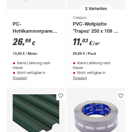
2
Varianten
Caleppio
PC-
PVC-Wellplatte
Hohlkammerpaneel
'Trapez' 250 x 109 x
transparent 200 x 20
0,09 cm
26
,
11
,
99
03
€
€
/ m²
cm
13,50 € / Meter
29,99 € / Pack
Keine Lieferung nach
Keine Lieferung nach
Hause
Hause
Nicht verfügbar in
Nicht verfügbar in
Troisdorf
Troisdorf