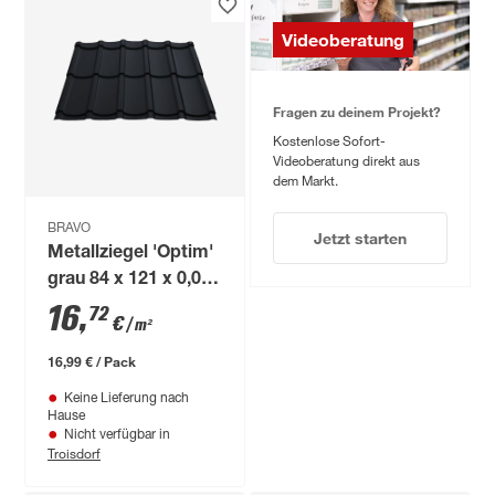
Videoberatung
Fragen zu deinem Projekt?
Kostenlose Sofort-
Videoberatung direkt aus
dem Markt.
BRAVO
Jetzt starten
Metallziegel 'Optim'
grau 84 x 121 x 0,04
cm
16
,
72
€
/ m²
16,99 € / Pack
Keine Lieferung nach
Hause
Nicht verfügbar in
Troisdorf