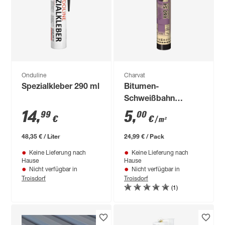
Onduline
Charvat
Spezialkleber 290 ml
Bitumen-
Schweißbahn
'charBIT V60 S4'
14
,
5
,
99
00
€
€
/ m²
beschiefert 100 x
500 cm
48,35 € / Liter
24,99 € / Pack
Keine Lieferung nach
Keine Lieferung nach
Hause
Hause
Nicht verfügbar in
Nicht verfügbar in
Troisdorf
Troisdorf
(1)