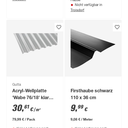
Hause
Nicht verfügbar in
Troisdorf
Gutta
Acryl-Wellplatte
Firsthaube schwarz
'Wabe 76/18' klar
110 x 36 cm
200 x 104,5 x 0,3 cm
30
,
9
,
61
99
€
€
/ m²
79,99 € / Pack
9,08 € / Meter