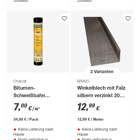
2
Varianten
Charvat
BRAVO
Bitumen-
Winkelblech mit Falz
Schweißbahn
silbern verzinkt 200
'charBIT G200 S4'
x 25 x 0,05 cm
7
,
12
,
00
99
€
€
/ m²
beschiefert 100 x
500 cm
34,99 € / Pack
12,99 € / Meter
Keine Lieferung nach
Keine Lieferung nach
Hause
Hause
Nicht verfügbar in
Nicht verfügbar in