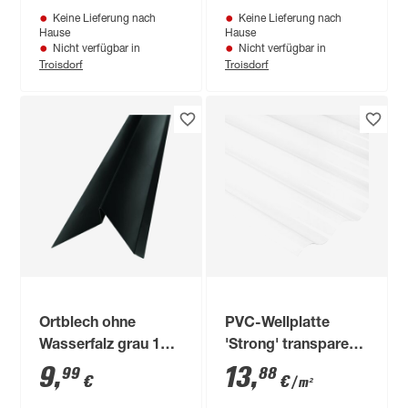
Keine Lieferung nach
Keine Lieferung nach
Hause
Hause
Nicht verfügbar in
Nicht verfügbar in
Troisdorf
Troisdorf
Ortblech ohne
PVC-Wellplatte
Wasserfalz grau 100
'Strong' transparent
x 26,3 x 0,06 cm
200 x 90 x 0,12 cm
9
,
13
,
99
88
€
€
/ m²