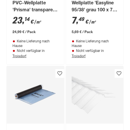
PVC-Wellplatte
Wellplatte 'Easyline
'Prisma' transparent
95/38' grau 100 x 76
120 x 90 x 0,25 cm
x 0,26 cm
23
,
7
,
14
49
€
€
/ m²
/ m²
24,99 € / Pack
5,69 € / Pack
Keine Lieferung nach
Keine Lieferung nach
Hause
Hause
Nicht verfügbar in
Nicht verfügbar in
Troisdorf
Troisdorf