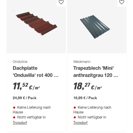
Onduline
Weckmann
Dachplatte
Trapezblech 'Mini'
'Onduvilla' rot 400 x
anthrazitgrau 120 x
97 x 3 cm
77,6 x 0,05 cm
11
,
18
,
52
27
€
€
/ m²
/ m²
24,99 € / Pack
16,99 € / Pack
Keine Lieferung nach
Keine Lieferung nach
Hause
Hause
Nicht verfügbar in
Nicht verfügbar in
Troisdorf
Troisdorf