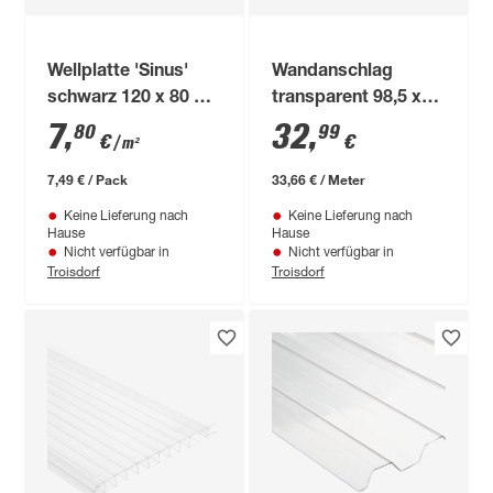
Wellplatte 'Sinus'
Wandanschlag
schwarz 120 x 80 x
transparent 98,5 x
0,12 cm
15 x 5 cm
7
,
32
,
80
99
€
€
/ m²
7,49 € / Pack
33,66 € / Meter
Keine Lieferung nach
Keine Lieferung nach
Hause
Hause
Nicht verfügbar in
Nicht verfügbar in
Troisdorf
Troisdorf