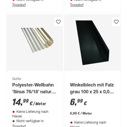
Troisdorf
Troisdorf
Gutta
Polyester-Wellbahn
Winkelblech mit Falz
'Sinus 76/18' natur
grau 100 x 25 x 0,06
150 x 0,08 cm
cm
14
,
6
,
99
99
€
€
/ Meter
Meterware
Keine Lieferung nach
6,99 € / Meter
Hause
Nicht verfügbar in
Keine Lieferung nach
Troisdorf