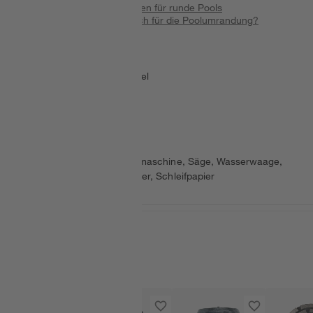
Poolumrandung selbst bauen für runde Pools
Welches Material eignet sich für die Poolumrandung?
Schwierigkeitsgrad
:
mittel
Dauer
:
1 Tag
Werkzeuge
:
Dübel, Bohrmaschine, Säge, Wasserwaage,
Messwerkzeuge, Stelzlager, Schleifpapier
Passende Produkte
Mengenrabatt