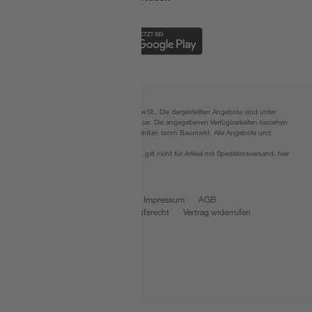
Alle Preisangaben in EUR inkl. gesetzl. MwSt.. Die dargestellten Angebote sind unter
Umständen nicht in allen Märkten verfügbar. Die angegebenen Verfügbarkeiten beziehen
sich auf den unter "Mein Markt" ausgewählten toom Baumarkt. Alle Angebote und
Produkte nur solange der Vorrat reicht.
*Paketversand ab 59 € versandkostenfrei, gilt nicht für Artikel mit Speditionsversand, hier
fallen zusätzliche Versandkosten an.
Datenschutz
Privatsphäre
Impressum
AGB
Nutzungsbedingungen
Widerrufsrecht
Vertrag widerrufen
Barrierefreiheit
© 2026 toom Baumarkt GmbH