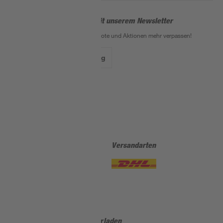
Bleib auf dem Laufenden mit unserem Newsletter
Der toom Newsletter: Keine Angebote und Aktionen mehr verpassen!
Zur Newsletter Anmeldung
Folge uns
Zahlungsarten
Versandarten
Sicher einkaufen
Jetzt die toom-App herunterladen