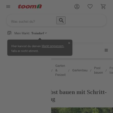
Mein Markt:
Troisdorf
✕
Hier kannst du deinen
,
Markt anpassen
Pool bauen
falls er nicht stimmt.
Wissen
Garten
Selbermachen
Pool
Po
&
&
Gartenbau
/
/
/
/
/
/
& Ratgeber
bauen
ba
Service
Freizeit
RATGEBER
Poolumrandung selbst bauen mit Schritt-
für-Schritt-Anleitung