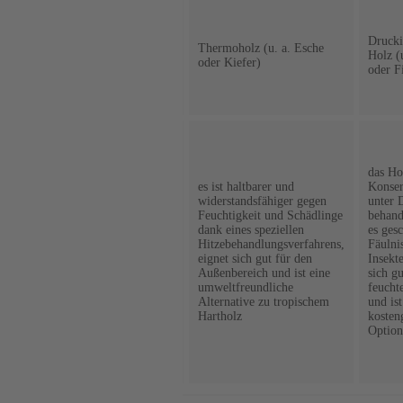
Tropisches
Hartholz (u.
a. Teak,
Drucki
Thermoholz (u. a. Esche
Holzart
Ipe,
Holz (
oder Kiefer)
Cumaru
oder F
oder
Bangkirai)
es ist
beständig
gegenüber
das Ho
Feuchtigkeit
es ist haltbarer und
Konser
und
widerstandsfähiger gegen
unter 
Verrottung,
Feuchtigkeit und Schädlinge
behande
enthält
dank eines speziellen
es ges
natürliche
Hitzebehandlungsverfahrens,
Fäulni
Eigenschaften
Öle, die das
eignet sich gut für den
Insekte
Holz vor
Außenbereich und ist eine
sich gu
Feuchtigkeit
umweltfreundliche
feuch
schützen,
Alternative zu tropischem
und ist
aber ist oft
Hartholz
kosten
etwas teurer
Option
als
heimische
Holzarten