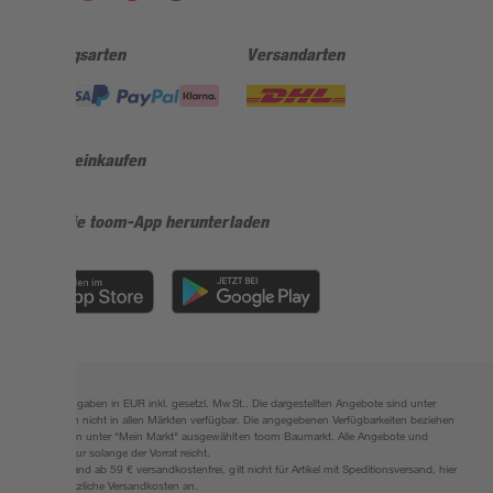
Zahlungsarten
Versandarten
Sicher einkaufen
Jetzt die toom-App herunterladen
Alle Preisangaben in EUR inkl. gesetzl. MwSt.. Die dargestellten Angebote sind unter
Umständen nicht in allen Märkten verfügbar. Die angegebenen Verfügbarkeiten beziehen
sich auf den unter "Mein Markt" ausgewählten toom Baumarkt. Alle Angebote und
Produkte nur solange der Vorrat reicht.
*Paketversand ab 59 € versandkostenfrei, gilt nicht für Artikel mit Speditionsversand, hier
fallen zusätzliche Versandkosten an.