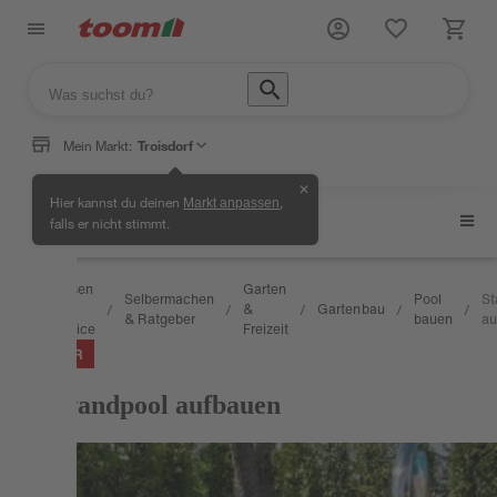
Mein Markt:
Troisdorf
✕
Hier kannst du deinen
,
Markt anpassen
Pool bauen
falls er nicht stimmt.
Wissen
Garten
Selbermachen
Pool
St
&
&
Gartenbau
/
/
/
/
/
/
& Ratgeber
bauen
au
Service
Freizeit
RATGEBER
Stahlwandpool aufbauen