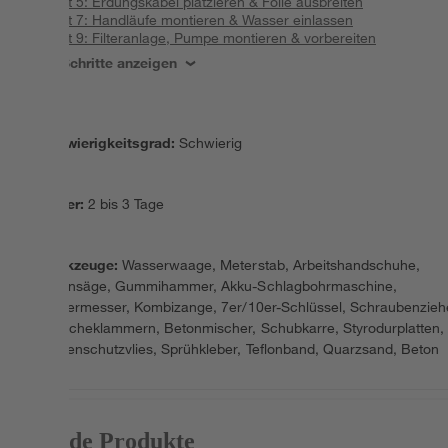
Schritt 5: Erdungskabel platzieren & Folie ausbreiten
Schritt 7: Handläufe montieren & Wasser einlassen
Schritt 9: Filteranlage, Pumpe montieren & vorbereiten
Alle Schritte anzeigen
Schwierigkeitsgrad
:
Schwierig
Dauer
:
2 bis 3 Tage
Werkzeuge
:
Wasserwaage, Meterstab, Arbeitshandschuhe,
Eisensäge, Gummihammer, Akku-Schlagbohrmaschine,
Cuttermesser, Kombizange, 7er/10er-Schlüssel, Schraubenzieh
Wäscheklammern, Betonmischer, Schubkarre, Styrodurplatten,
Bodenschutzvlies, Sprühkleber, Teflonband, Quarzsand, Beton
Passende Produkte