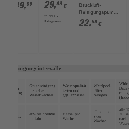
Set 7-
29
,
SPA®
449
,
99
99
€
Druckluft-
teilig
Martinique
Reinigungspumpe,
29,99 € /
AirJet'
€
mit diversen
22
,
Kilogramm
99
Hibiskus
€
Aufsätzen
180 x 66
cm, mit
App
Steuerung
Die Reinigungsintervalle
Whirl
Grundreinigung
Wasserqualität
Whirlpool-
Art der
Bade
inklusive
testen und
Filter
Reinigung
reini
Wasserwechsel
ggf. anpassen
reinigen
(Indo
alle 1
alle ein bis
ein- bis dreimal
einmal pro
20 Bä
Intervalle
zwei
im Jahr
Woche
nach
Wochen
Wasse