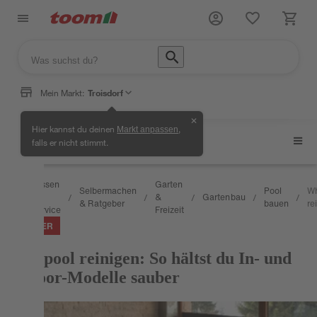
Mein Markt:
Troisdorf
✕
Hier kannst du deinen
,
Markt anpassen
Pool bauen
falls er nicht stimmt.
Wissen
Garten
Selbermachen
Pool
Wh
&
&
Gartenbau
/
/
/
/
/
/
& Ratgeber
bauen
re
Service
Freizeit
RATGEBER
Whirlpool reinigen: So hältst du In- und
Outdoor-Modelle sauber