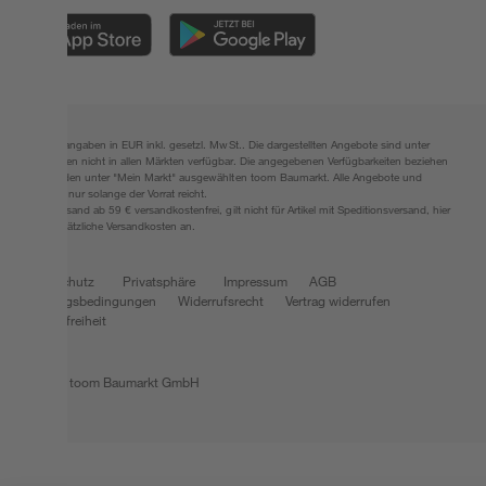
Alle Preisangaben in EUR inkl. gesetzl. MwSt.. Die dargestellten Angebote sind unter
Umständen nicht in allen Märkten verfügbar. Die angegebenen Verfügbarkeiten beziehen
sich auf den unter "Mein Markt" ausgewählten toom Baumarkt. Alle Angebote und
Produkte nur solange der Vorrat reicht.
*Paketversand ab 59 € versandkostenfrei, gilt nicht für Artikel mit Speditionsversand, hier
fallen zusätzliche Versandkosten an.
Datenschutz
Privatsphäre
Impressum
AGB
Nutzungsbedingungen
Widerrufsrecht
Vertrag widerrufen
Barrierefreiheit
© 2026 toom Baumarkt GmbH