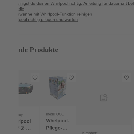
So reinigst du deinen Whirlpool richtig: Anleitung für dauerhaft bef
Modelle
Badewanne mit Whirlpool-Funktion reinigen
Whirlpool richtig pflegen und warten
Passende Produkte
mediPOOL
Bestway
Whirlpool-
Whirlpool
Pflege-
'LAY-Z-
Kirchhoff