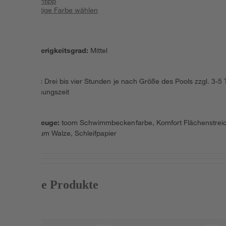
Expertentipp
Die richtige Farbe wählen
Schwierigkeitsgrad
:
Mittel
Dauer
:
Drei bis vier Stunden je nach Größe des Pools zzgl. 3-5
Trocknungszeit
Werkzeuge
:
toom Schwimmbeckenfarbe, Komfort Flächenstreic
Premium Walze, Schleifpapier
Passende Produkte