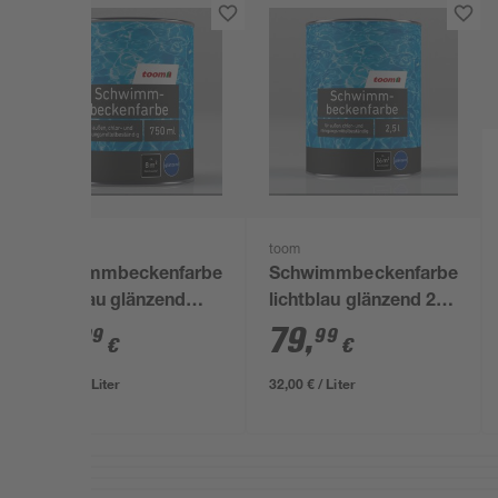
toom
toom
Schwimmbeckenfarbe
Schwimmbeckenfarbe
lichtblau glänzend
lichtblau glänzend 2,5
0,75 l
l
29
,
79
,
99
99
€
€
39,99 € / Liter
32,00 € / Liter