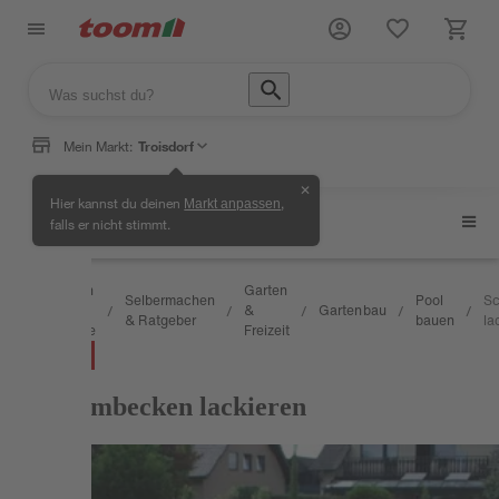
Mein Markt:
Troisdorf
✕
Hier kannst du deinen
,
Markt anpassen
Pool bauen
falls er nicht stimmt.
Wissen
Garten
Selbermachen
Pool
S
&
&
Gartenbau
/
/
/
/
/
/
& Ratgeber
bauen
la
Service
Freizeit
RATGEBER
Schwimmbecken lackieren