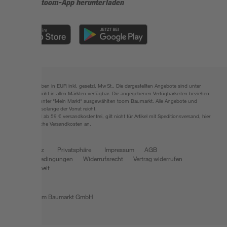
Jetzt die toom-App herunterladen
Alle Preisangaben in EUR inkl. gesetzl. MwSt.. Die dargestellten Angebote sind unter
Umständen nicht in allen Märkten verfügbar. Die angegebenen Verfügbarkeiten beziehen
sich auf den unter "Mein Markt" ausgewählten toom Baumarkt. Alle Angebote und
Produkte nur solange der Vorrat reicht.
*Paketversand ab 59 € versandkostenfrei, gilt nicht für Artikel mit Speditionsversand, hier
fallen zusätzliche Versandkosten an.
Datenschutz
Privatsphäre
Impressum
AGB
Nutzungsbedingungen
Widerrufsrecht
Vertrag widerrufen
Barrierefreiheit
© 2026 toom Baumarkt GmbH