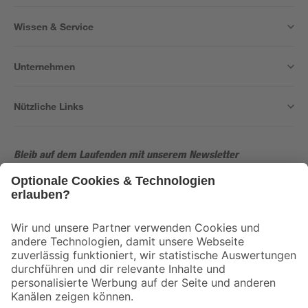
Wissen & Service
Unternehmen
Nützliche Links
Bleib auf dem Laufenden mit unserem Newsletter
Der toom Newsletter: Keine Angebote und Aktionen mehr verpassen!
Zur Newsletter Anmeldung
Folge uns