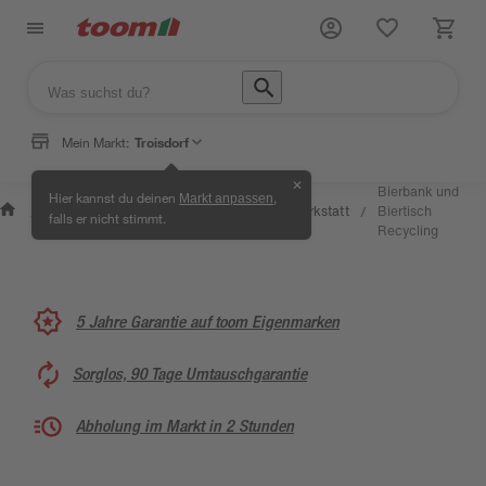
Mein Markt:
Troisdorf
✕
Bierbank und
Hier kannst du deinen
,
Markt anpassen
Wissen &
Selbermachen
Kreativwerkstatt
Biertisch
/
/
/
/
falls er nicht stimmt.
Service
& Ratgeber
Recycling
5 Jahre Garantie auf toom Eigenmarken
Sorglos, 90 Tage Umtauschgarantie
Abholung im Markt in 2 Stunden