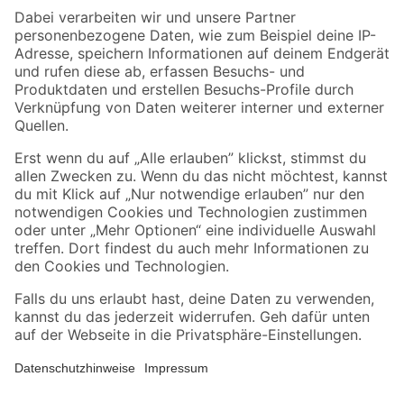
Zahlungsarten
Versandarten
Sicher einkaufen
Jetzt die toom-App herunterladen
Alle Preisangaben in EUR inkl. gesetzl. MwSt.. Die dargestellten Angebote sind unter
Umständen nicht in allen Märkten verfügbar. Die angegebenen Verfügbarkeiten beziehen
sich auf den unter "Mein Markt" ausgewählten toom Baumarkt. Alle Angebote und
Produkte nur solange der Vorrat reicht.
*Paketversand ab 59 € versandkostenfrei, gilt nicht für Artikel mit Speditionsversand, hier
fallen zusätzliche Versandkosten an.