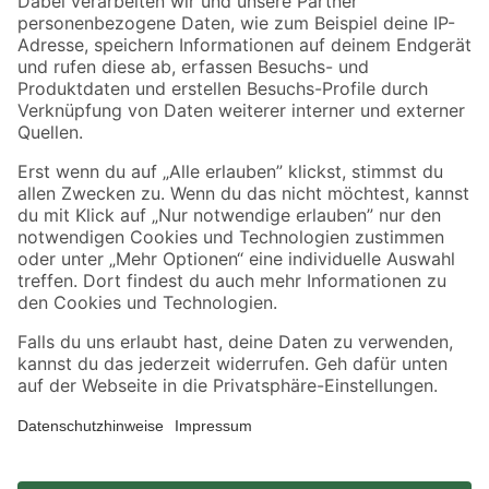
Zahlungsarten
Versandarten
Sicher einkaufen
Jetzt die toom-App herunterladen
Alle Preisangaben in EUR inkl. gesetzl. MwSt.. Die dargestellten Angebote sind unter
Umständen nicht in allen Märkten verfügbar. Die angegebenen Verfügbarkeiten beziehen
sich auf den unter "Mein Markt" ausgewählten toom Baumarkt. Alle Angebote und
Produkte nur solange der Vorrat reicht.
*Paketversand ab 59 € versandkostenfrei, gilt nicht für Artikel mit Speditionsversand, hier
fallen zusätzliche Versandkosten an.