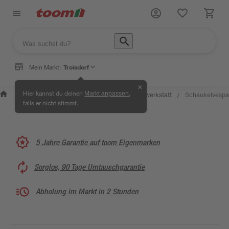
Mein Markt:
Troisdorf
✕
Wissen &
Selbermachen
Hier kannst du deinen
,
Markt anpassen
Kreativwerkstatt
Schaukelvespa
/
/
/
/
Service
& Ratgeber
falls er nicht stimmt.
5 Jahre Garantie auf toom Eigenmarken
Sorglos, 90 Tage Umtauschgarantie
Abholung im Markt in 2 Stunden