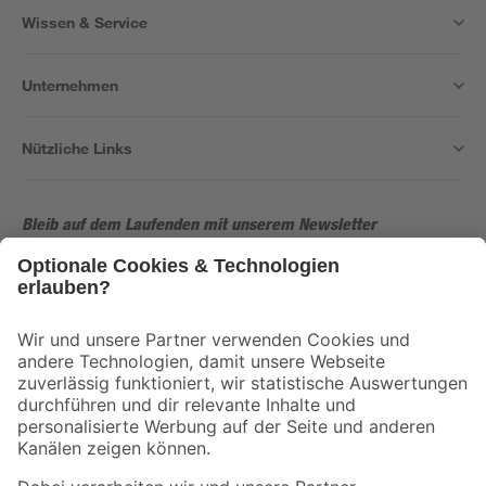
Wissen & Service
Unternehmen
Nützliche Links
Bleib auf dem Laufenden mit unserem Newsletter
Der toom Newsletter: Keine Angebote und Aktionen mehr verpassen!
Zur Newsletter Anmeldung
Folge uns