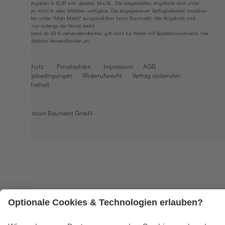
Alle Preisangaben in EUR inkl. gesetzl. MwSt.. Die dargestellten Angebote sind unter
Umständen nicht in allen Märkten verfügbar. Die angegebenen Verfügbarkeiten beziehen
sich auf den unter "Mein Markt" ausgewählten toom Baumarkt. Alle Angebote und
Produkte nur solange der Vorrat reicht.
*Paketversand ab 59 € versandkostenfrei, gilt nicht für Artikel mit Speditionsversand, hier
fallen zusätzliche Versandkosten an.
Datenschutz
Privatsphäre
Impressum
AGB
Nutzungsbedingungen
Widerrufsrecht
Vertrag widerrufen
Barrierefreiheit
© 2026 toom Baumarkt GmbH