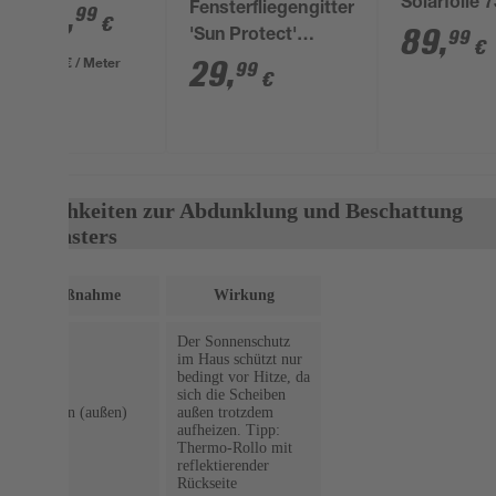
Solarfolie 
Outdoor'
12
,
Fensterfliegengitter
99
€
366 cm bla
89
,
Nachfüllpack
99
'Sun Protect'
€
1,4 x 20 m
0,65 € / Meter
anthrazit 130 x 150
29
,
99
€
cm
Möglichkeiten zur Abdunklung und Beschattung
des Fensters
Maßnahme
Wirkung
Der Sonnenschutz
im Haus schützt nur
bedingt vor Hitze, da
sich die Scheiben
Rollläden (außen)
außen trotzdem
aufheizen. Tipp:
Thermo-Rollo mit
reflektierender
Rückseite