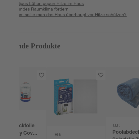
Richtiges Lüften gegen Hitze im Haus
Gesundes Raumklima fördern
Warum sollte man das Haus überhaupt vor Hitze schützen?
Passende Produkte
Tesa
Abeckfolie
T.I.P.
Poolabdec
'Easy Cover
Tesa