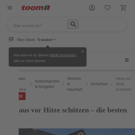
Mein Markt:
Troisdorf
✕
Hier kannst du deinen
,
Markt anpassen
Sicherheit
falls er nicht stimmt.
Wissen
Wohnen
Haus vor
Selbermachen
&
&
Sicherheit
Hitze
/
/
/
/
/
& Ratgeber
Service
Haushalt
schützen
RATGEBER
Das Haus vor Hitze schützen – die besten
Tipps