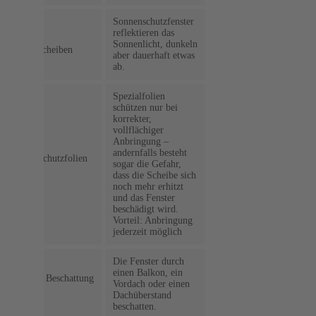
Sonnenschutzfenster
reflektieren das
spezielle
Sonnenlicht, dunkeln
Fensterscheiben
aber dauerhaft etwas
ab.
Spezialfolien
schützen nur bei
korrekter,
vollflächiger
Anbringung –
andernfalls besteht
Sonnenschutzfolien
sogar die Gefahr,
(außen)
dass die Scheibe sich
noch mehr erhitzt
und das Fenster
beschädigt wird.
Vorteil: Anbringung
jederzeit möglich
Die Fenster durch
einen Balkon, ein
bauliche Beschattung
Vordach oder einen
(außen)
Dachüberstand
beschatten.