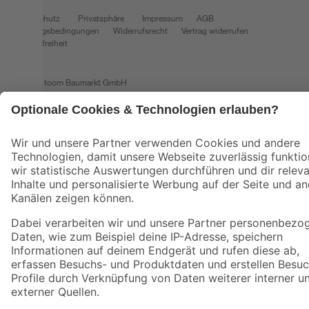
Datenschutz
Privatsphäre
Impressum
AGB
Nutzungsbedingungen
Widerrufsrecht
Vertrag widerrufen
Barrierefreiheit
© 2026 toom Baumarkt GmbH