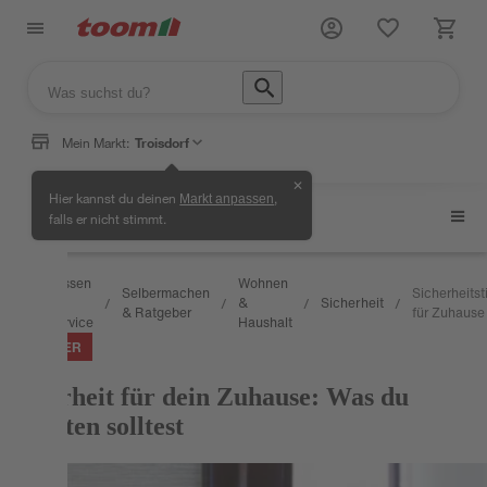
Mein Markt:
Troisdorf
✕
Hier kannst du deinen
,
Markt anpassen
Sicherheit
falls er nicht stimmt.
Wissen
Wohnen
Selbermachen
Sicherheitst
&
&
Sicherheit
/
/
/
/
/
& Ratgeber
für Zuhause
Service
Haushalt
RATGEBER
Sicherheit für dein Zuhause: Was du
beachten solltest