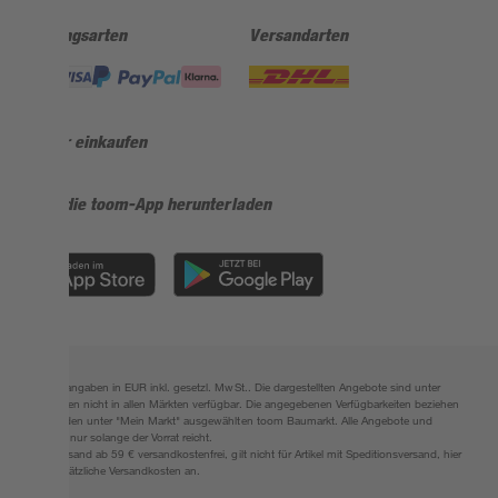
Zahlungsarten
Versandarten
Sicher einkaufen
Jetzt die toom-App herunterladen
Alle Preisangaben in EUR inkl. gesetzl. MwSt.. Die dargestellten Angebote sind unter
Umständen nicht in allen Märkten verfügbar. Die angegebenen Verfügbarkeiten beziehen
sich auf den unter "Mein Markt" ausgewählten toom Baumarkt. Alle Angebote und
Produkte nur solange der Vorrat reicht.
*Paketversand ab 59 € versandkostenfrei, gilt nicht für Artikel mit Speditionsversand, hier
fallen zusätzliche Versandkosten an.