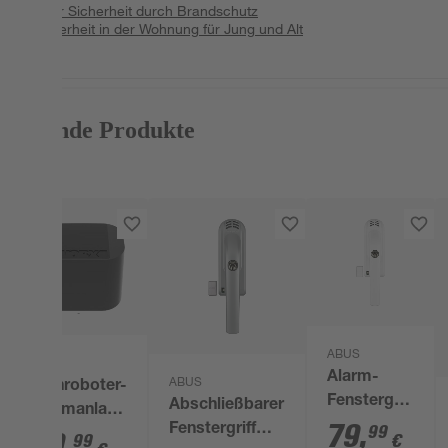
Mehr Sicherheit durch Brandschutz
Sicherheit in der Wohnung für Jung und Alt
Passende Produkte
ABUS
Worx
Alarm-
ABUS
Mähroboter-
Fenstergriff
Abschließbarer
Alarmanlage
'FG300A W
79
,
99
Fenstergriff
'Landroid
99
,
99
€