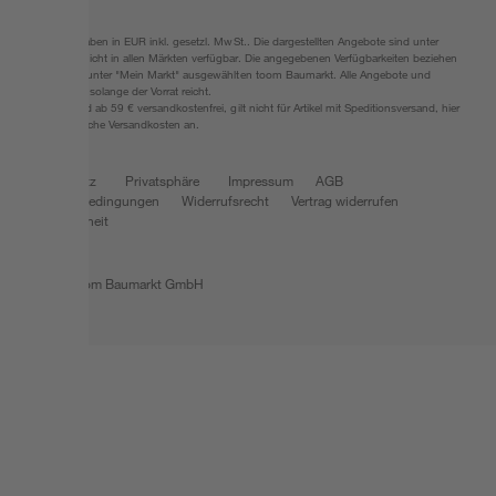
Alle Preisangaben in EUR inkl. gesetzl. MwSt.. Die dargestellten Angebote sind unter
Umständen nicht in allen Märkten verfügbar. Die angegebenen Verfügbarkeiten beziehen
sich auf den unter "Mein Markt" ausgewählten toom Baumarkt. Alle Angebote und
Produkte nur solange der Vorrat reicht.
*Paketversand ab 59 € versandkostenfrei, gilt nicht für Artikel mit Speditionsversand, hier
fallen zusätzliche Versandkosten an.
Datenschutz
Privatsphäre
Impressum
AGB
Nutzungsbedingungen
Widerrufsrecht
Vertrag widerrufen
Barrierefreiheit
© 2026 toom Baumarkt GmbH