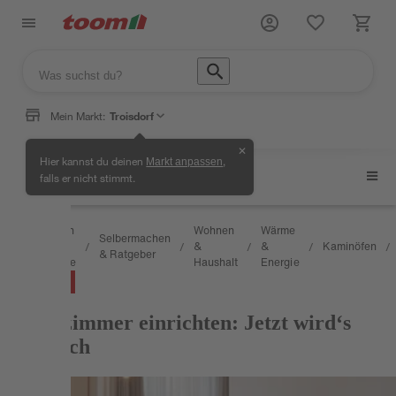
Mein Markt:
Troisdorf
✕
Hier kannst du deinen
,
Markt anpassen
Kaminöfen
falls er nicht stimmt.
Wissen
Wohnen
Wärme
Selbermachen
&
&
&
Kaminöfen
/
/
/
/
/
/
& Ratgeber
Service
Haushalt
Energie
RATGEBER
Kaminzimmer einrichten: Jetzt wird‘s
gemütlich