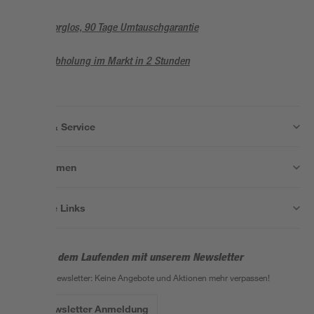
Sorglos, 90 Tage Umtauschgarantie
Abholung im Markt in 2 Stunden
Wissen & Service
Unternehmen
Nützliche Links
Bleib auf dem Laufenden mit unserem Newsletter
Der toom Newsletter: Keine Angebote und Aktionen mehr verpassen!
Zur Newsletter Anmeldung