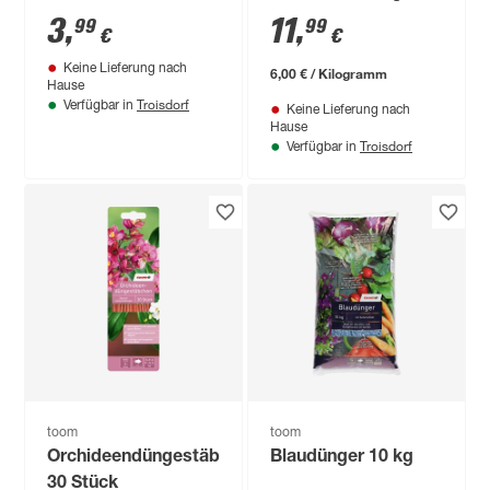
Tomatendüngestäbchen
kg
3
,
11
,
99
99
€
€
30 Stück
Keine Lieferung nach
6,00 € / Kilogramm
Hause
Troisdorf
Verfügbar in
Keine Lieferung nach
Hause
Troisdorf
Verfügbar in
toom
toom
Orchideendüngestäbchen
Blaudünger 10 kg
30 Stück