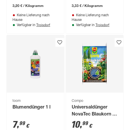
3,20 € / Kilogramm
3,33 € / Kilogramm
Keine Lieferung nach
Keine Lieferung nach
Hause
Hause
Troisdorf
Troisdorf
Verfügbar in
Verfügbar in
toom
Compo
Blumendünger 1 l
Universaldünger
NovaTec Blaukorn 3
kg
7
,
10
,
99
99
€
€