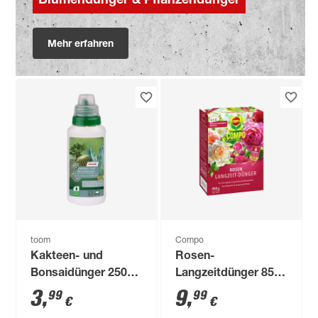
Blumendünger & Pflanzendünger
Mehr erfahren
toom
Compo
Kakteen- und
Rosen-
Bonsaidünger 250
Langzeitdünger 850
ml
g
3
,
9
,
99
99
€
€