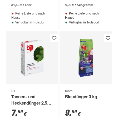
31,63 € / Liter
4,00 € / Kilogramm
Keine Lieferung nach
Keine Lieferung nach
Hause
Hause
Troisdorf
Troisdorf
Verfügbar in
Verfügbar in
B1
toom
Tannen- und
Blaudünger 3 kg
Heckendünger 2,5
kg
7
,
9
,
99
99
€
€