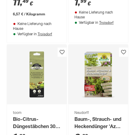
11
,
1
,
49
99
€
€
30 Stück
Keine Lieferung nach
6,57 € / Kilogramm
Hause
Troisdorf
Verfügbar in
Keine Lieferung nach
Hause
Troisdorf
Verfügbar in
toom
Neudorff
Bio-Citrus-
Baum-, Strauch- und
Düngestäbchen 30
Heckendünger 'Azet'
Stück
1 kg