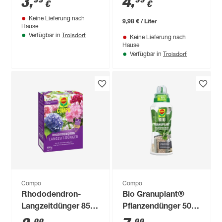
3
,
4
,
€
€
500 ml
Keine Lieferung nach
9,98 € / Liter
Hause
Troisdorf
Verfügbar in
Keine Lieferung nach
Hause
Troisdorf
Verfügbar in
Compo
Compo
Rhododendron-
Bio Granuplant®
Langzeitdünger 850
Pflanzendünger 500
g
ml