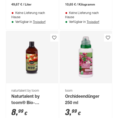
49,67 € / Liter
10,65 € / Kilogramm
Keine Lieferung nach
Keine Lieferung nach
Hause
Hause
Troisdorf
Troisdorf
Verfügbar in
Verfügbar in
naturtalent by toom
toom
Naturtalent by
Orchideendünger
toom® Bio-
250 ml
Tomatendünger 1 l
8
,
3
,
99
99
€
€