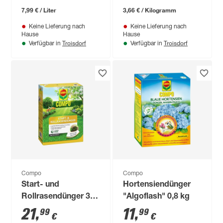
7,99 € / Liter
3,66 € / Kilogramm
Keine Lieferung nach
Keine Lieferung nach
Hause
Hause
Troisdorf
Troisdorf
Verfügbar in
Verfügbar in
Compo
Compo
Start- und
Hortensiendünger
Rollrasendünger 3
"Algoflash" 0,8 kg
kg
21
,
11
,
99
99
€
€