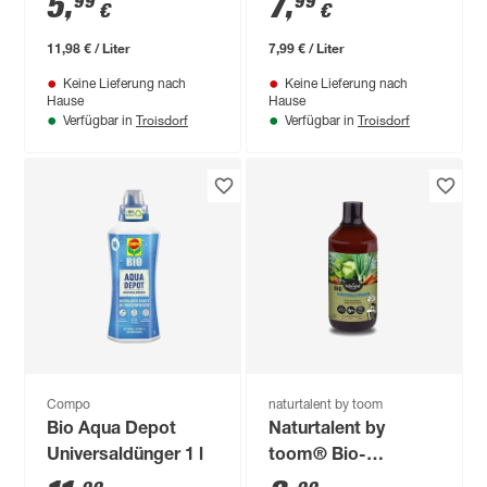
5
,
7
,
99
99
€
€
11,98 € / Liter
7,99 € / Liter
Keine Lieferung nach
Keine Lieferung nach
Hause
Hause
Troisdorf
Troisdorf
Verfügbar in
Verfügbar in
Compo
naturtalent by toom
Bio Aqua Depot
Naturtalent by
Universaldünger 1 l
toom® Bio-
Universaldünger 1 l