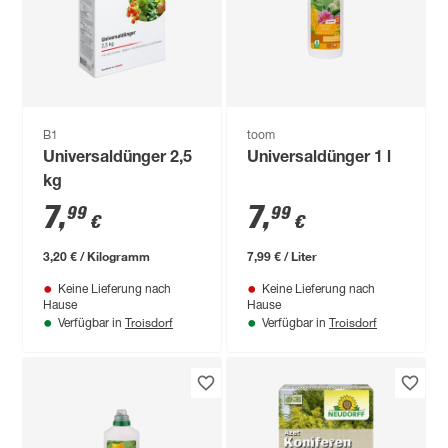
B1
toom
Universaldünger 2,5
Universaldünger 1 l
kg
7
,
7
,
99
99
€
€
3,20 € / Kilogramm
7,99 € / Liter
Keine Lieferung nach
Keine Lieferung nach
Hause
Hause
Troisdorf
Troisdorf
Verfügbar in
Verfügbar in