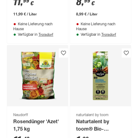
11
,
8
,
99
99
€
€
11,99 € / Liter
8,99 € / Liter
Keine Lieferung nach
Keine Lieferung nach
Hause
Hause
Troisdorf
Troisdorf
Verfügbar in
Verfügbar in
Neudorff
naturtalent by toom
Rosendünger 'Azet'
Naturtalent by
1,75 kg
toom® Bio-
Universaldüngestäbchen