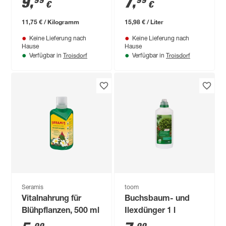
9
,
7
,
99
99
€
€
11,75 € / Kilogramm
15,98 € / Liter
Keine Lieferung nach
Keine Lieferung nach
Hause
Hause
Troisdorf
Troisdorf
Verfügbar in
Verfügbar in
Seramis
toom
Vitalnahrung für
Buchsbaum- und
Blühpflanzen, 500 ml
Ilexdünger 1 l