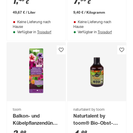
1
,
7
,
€
€
49,67 € / Liter
9,40 € / Kilogramm
Keine Lieferung nach
Keine Lieferung nach
Hause
Hause
Troisdorf
Troisdorf
Verfügbar in
Verfügbar in
toom
naturtalent by toom
Balkon- und
Naturtalent by
Kübelpflanzendüngestäbchen
toom® Bio-Obst-
30 Stück
und Gemüsedünger
99
99