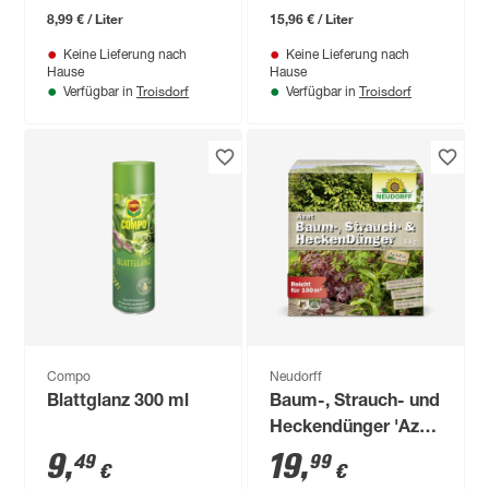
8,99 € / Liter
15,96 € / Liter
Keine Lieferung nach
Keine Lieferung nach
Hause
Hause
Troisdorf
Troisdorf
Verfügbar in
Verfügbar in
Compo
Neudorff
Blattglanz 300 ml
Baum-, Strauch- und
Heckendünger 'Azet'
5 kg
9
,
19
,
49
99
€
€