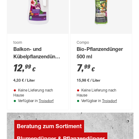
toom
Compo
Balkon- und
Bio-Pflanzendünger
Kübelpflanzendünger
500 ml
3 l
12
,
7
,
99
99
€
€
4,33 € / Liter
15,98 € / Liter
Keine Lieferung nach
Keine Lieferung nach
Hause
Hause
Troisdorf
Troisdorf
Verfügbar in
Verfügbar in
Beratung zum Sortiment