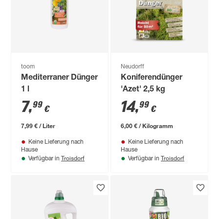
toom
Neudorff
Mediterraner Dünger
Koniferendünger
1 l
'Azet' 2,5 kg
7
,
14
,
99
99
€
€
7,99 € / Liter
6,00 € / Kilogramm
Keine Lieferung nach
Keine Lieferung nach
Hause
Hause
Troisdorf
Troisdorf
Verfügbar in
Verfügbar in