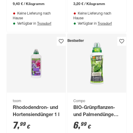
9,40 € / Kilogramm
3,20 € / Kilogramm
Keine Lieferung nach
Keine Lieferung nach
Hause
Hause
Troisdorf
Troisdorf
Verfügbar in
Verfügbar in
Bestseller
toom
Compo
Rhododendron- und
BIO-Grünpflanzen-
Hortensiendünger 1 l
und Palmendünger
500 ml
7
,
6
,
99
99
€
€