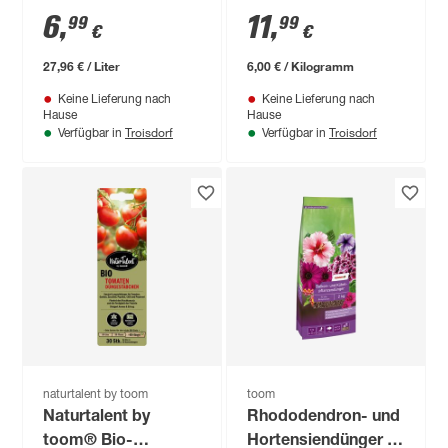
250 ml
6
,
11
,
99
99
€
€
27,96 € / Liter
6,00 € / Kilogramm
Keine Lieferung nach
Keine Lieferung nach
Hause
Hause
Troisdorf
Troisdorf
Verfügbar in
Verfügbar in
naturtalent by toom
toom
Naturtalent by
Rhododendron- und
toom® Bio-
Hortensiendünger 2