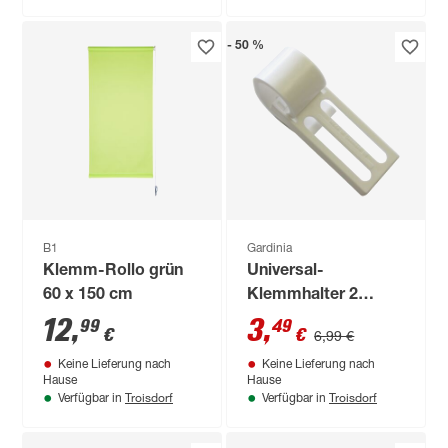
- 50 %
B1
Gardinia
Klemm-Rollo grün
Universal-
60 x 150 cm
Klemmhalter 2
Stück
12
,
3
,
99
49
€
€
6,99 €
Keine Lieferung nach
Keine Lieferung nach
Hause
Hause
Troisdorf
Troisdorf
Verfügbar in
Verfügbar in