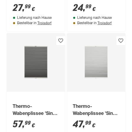
x 130 cm 7-teilig
27
,
24
,
99
99
€
€
Lieferung nach Hause
Lieferung nach Hause
Troisdorf
Troisdorf
Bestellbar in
Bestellbar in
Thermo-
Thermo-
Wabenplissee 'Sina'
Wabenplissee 'Sina'
grau 50 x 130 cm
weiß 40 x 130 cm
57
,
47
,
99
99
€
€