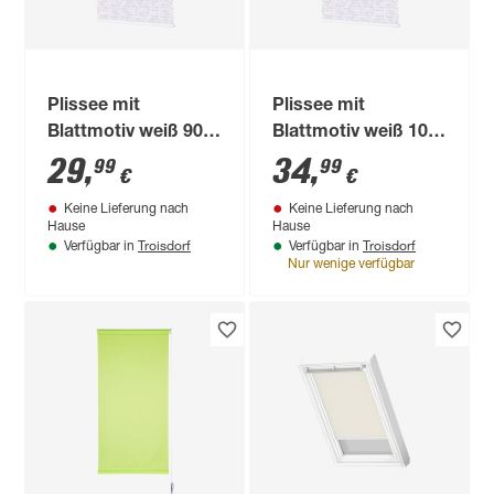
Plissee mit
Plissee mit
Blattmotiv weiß 90 x
Blattmotiv weiß 100
130 cm
x 130 cm
29
,
34
,
99
99
€
€
Keine Lieferung nach
Keine Lieferung nach
Hause
Hause
Troisdorf
Troisdorf
Verfügbar in
Verfügbar in
Nur wenige verfügbar