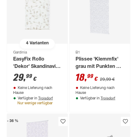
4
Varianten
Gardinia
B1
EasyFix Rollo
Plissee 'Klemmfix'
'Dekor' Skandinavien
grau mit Punkten 90
weiß/natur 60 x 150
x 130 cm
29
,
18
,
99
99
€
€
29,99 €
cm
Keine Lieferung nach
Keine Lieferung nach
Hause
Hause
Troisdorf
Troisdorf
Verfügbar in
Verfügbar in
Nur wenige verfügbar
- 36 %