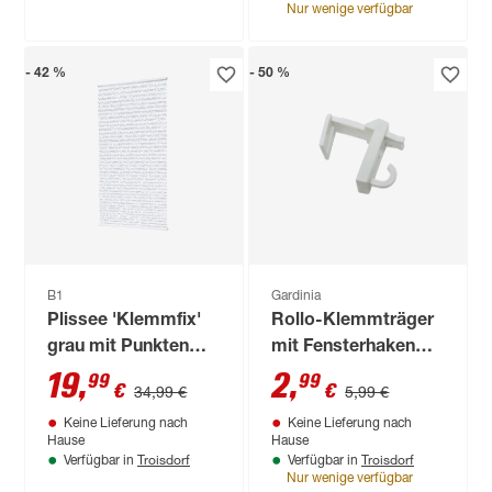
Nur wenige verfügbar
- 42 %
- 50 %
B1
Gardinia
Plissee 'Klemmfix'
Rollo-Klemmträger
grau mit Punkten
mit Fensterhaken
100 x 130 cm
weiß, 2er-Pack
19
,
2
,
99
99
€
€
34,99 €
5,99 €
Keine Lieferung nach
Keine Lieferung nach
Hause
Hause
Troisdorf
Troisdorf
Verfügbar in
Verfügbar in
Nur wenige verfügbar