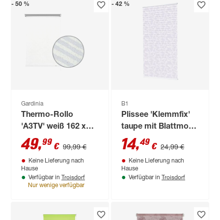
- 50 %
- 42 %
Gardinia
B1
Thermo-Rollo
Plissee 'Klemmfix'
'A3TV' weiß 162 x
taupe mit Blattmotiv
180 cm
70 x 130 cm
49
,
14
,
99
49
€
€
99,99 €
24,99 €
Keine Lieferung nach
Keine Lieferung nach
Hause
Hause
Troisdorf
Troisdorf
Verfügbar in
Verfügbar in
Nur wenige verfügbar