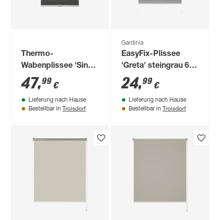
Gardinia
Thermo-
EasyFix-Plissee
Wabenplissee 'Sina'
'Greta' steingrau 60
grau 40 x 130 cm
x 130 cm 7-teilig
47
,
24
,
99
99
€
€
Lieferung nach Hause
Lieferung nach Hause
Troisdorf
Troisdorf
Bestellbar in
Bestellbar in