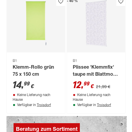
- 40 %
B1
B1
Klemm-Rollo grün
Plissee 'Klemmfix'
75 x 150 cm
taupe mit Blattmotiv
60 x 130 cm
14
,
12
,
99
99
€
€
21,99 €
Keine Lieferung nach
Keine Lieferung nach
Hause
Hause
Troisdorf
Troisdorf
Verfügbar in
Verfügbar in
Beratung zum Sortiment