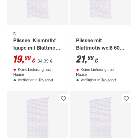
B1
Plissee 'Klemmfix'
Plissee mit
taupe mit Blattmotiv
Blattmotiv weiß 60 x
100 x 130 cm
130 cm
19
,
21
,
99
99
€
€
34,99 €
Keine Lieferung nach
Keine Lieferung nach
Hause
Hause
Troisdorf
Troisdorf
Verfügbar in
Verfügbar in