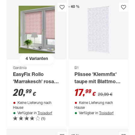
- 40 %
4
Varianten
Gardinia
B1
EasyFix Rollo
Plissee 'Klemmfix'
'Marrakesch' rosa
taupe mit Blattmotiv
75 x 150 cm
80 x 130 cm
20
,
17
,
99
99
€
€
29,99 €
Keine Lieferung nach
Keine Lieferung nach
Hause
Hause
Troisdorf
Troisdorf
Verfügbar in
Verfügbar in
(1)