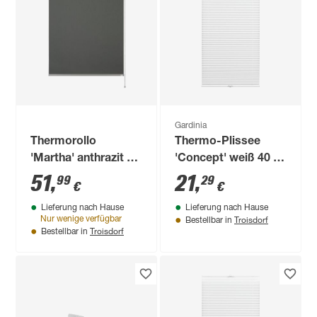
Gardinia
Thermorollo
Thermo-Plissee
'Martha' anthrazit 80
'Concept' weiß 40 x
x 210 cm
130 cm
51
,
21
,
99
29
€
€
Lieferung nach Hause
Lieferung nach Hause
Troisdorf
Nur wenige verfügbar
Bestellbar in
Troisdorf
Bestellbar in