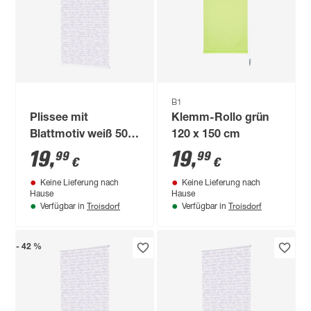
B1
Plissee mit
Klemm-Rollo grün
Blattmotiv weiß 50 x
120 x 150 cm
130 cm
19
,
19
,
99
99
€
€
Keine Lieferung nach
Keine Lieferung nach
Hause
Hause
Troisdorf
Troisdorf
Verfügbar in
Verfügbar in
- 42 %