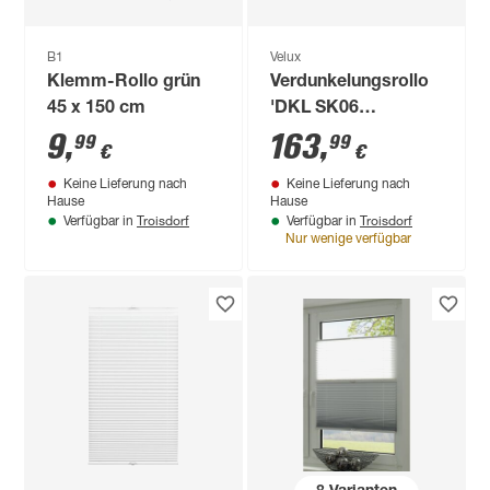
B1
Velux
Klemm-Rollo grün
Verdunkelungsrollo
45 x 150 cm
'DKL SK06
1085SWL' hellbeige,
9
,
163
,
99
99
€
€
manuell
Keine Lieferung nach
Keine Lieferung nach
Hause
Hause
Troisdorf
Troisdorf
Verfügbar in
Verfügbar in
Nur wenige verfügbar