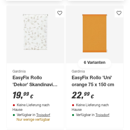
6
Varianten
Gardinia
Gardinia
EasyFix Rollo
EasyFix Rollo 'Uni'
'Dekor' Skandinavien
orange 75 x 150 cm
weiß/natur 45 x 150
19
,
22
,
99
99
€
€
cm
Keine Lieferung nach
Keine Lieferung nach
Hause
Hause
Troisdorf
Troisdorf
Verfügbar in
Verfügbar in
Nur wenige verfügbar