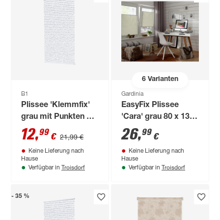
6
Varianten
B1
Gardinia
Plissee 'Klemmfix'
EasyFix Plissee
grau mit Punkten 60
'Cara' grau 80 x 130
x 130 cm
cm
12
,
26
,
99
99
€
€
21,99 €
Keine Lieferung nach
Keine Lieferung nach
Hause
Hause
Troisdorf
Troisdorf
Verfügbar in
Verfügbar in
- 35 %