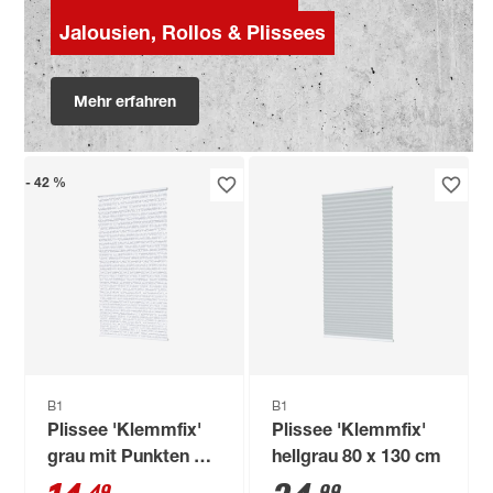
Jalousien, Rollos & Plissees
Mehr erfahren
- 42 %
B1
B1
Plissee 'Klemmfix'
Plissee 'Klemmfix'
grau mit Punkten 70
hellgrau 80 x 130 cm
x 130 cm
49
99