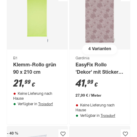
4
Varianten
B1
Gardinia
Klemm-Rollo grün
EasyFix Rollo
90 x 210 cm
'Dekor' mit Stickerei
rosé 120 x 150 cm
21
,
41
,
99
99
€
€
Keine Lieferung nach
27,99 € / Meter
Hause
Troisdorf
Verfügbar in
Keine Lieferung nach
Hause
Troisdorf
Verfügbar in
- 40 %