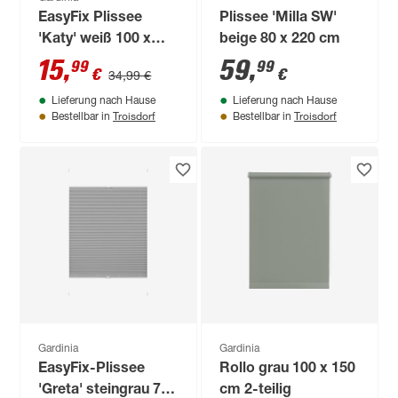
EasyFix Plissee
Plissee 'Milla SW'
'Katy' weiß 100 x
beige 80 x 220 cm
130 cm
15
,
59
,
99
99
€
€
34,99 €
Lieferung nach Hause
Lieferung nach Hause
Troisdorf
Troisdorf
Bestellbar in
Bestellbar in
Gardinia
Gardinia
EasyFix-Plissee
Rollo grau 100 x 150
'Greta' steingrau 70
cm 2-teilig