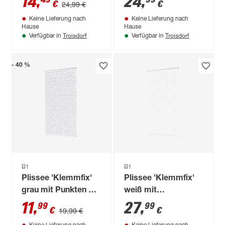
14
,
24
,
€
€
24,99 €
Keine Lieferung nach
Keine Lieferung nach
Hause
Hause
Troisdorf
Troisdorf
Verfügbar in
Verfügbar in
- 40 %
B1
B1
Plissee 'Klemmfix'
Plissee 'Klemmfix'
grau mit Punkten 50
weiß mit
x 130 cm
Zweigmotiv 80 x 130
11
,
27
,
99
99
€
€
19,99 €
cm