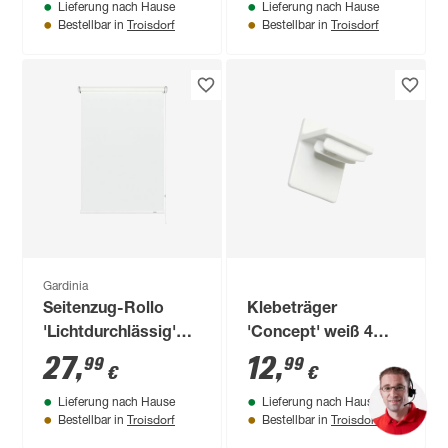
Lieferung nach Hause
Lieferung nach Hause
Troisdorf
Troisdorf
Bestellbar in
Bestellbar in
Gardinia
Seitenzug-Rollo
Klebeträger
'Lichtdurchlässig'
'Concept' weiß 4
weiß 62 x 180 cm
Stück
27
,
12
,
99
99
€
€
Lieferung nach Hause
Lieferung nach Hause
Troisdorf
Troisdorf
Bestellbar in
Bestellbar in