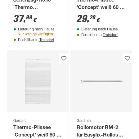
Seitenzug-Rollo
Thermo-Plissee
'Thermo
'Concept' weiß 60 x
energiesparend'
130 cm
37
,
29
,
99
29
€
€
weiß 52 x 180 cm
Lieferung nach Hause
Lieferung nach Hause
Troisdorf
Nur wenige verfügbar
Bestellbar in
Troisdorf
Bestellbar in
Gardinia
Gardinia
Thermo-Plissee
Rollomotor RM-2
'Concept' weiß 80 x
für Easyfix-Rollos