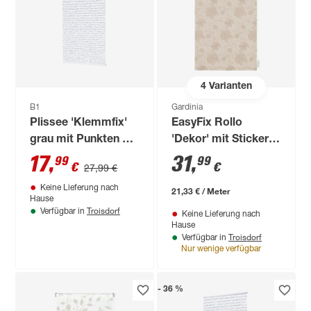
4
Varianten
B1
Gardinia
Plissee 'Klemmfix'
EasyFix Rollo
grau mit Punkten 80
'Dekor' mit Stickerei
x 130 cm
taupe 75 x 150 cm
17
,
31
,
99
99
€
€
27,99 €
Keine Lieferung nach
21,33 € / Meter
Hause
Troisdorf
Verfügbar in
Keine Lieferung nach
Hause
Troisdorf
Verfügbar in
Nur wenige verfügbar
- 36 %