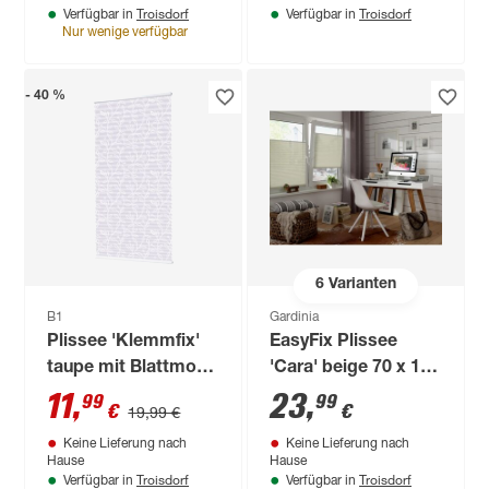
Troisdorf
Troisdorf
Verfügbar in
Verfügbar in
Nur wenige verfügbar
- 40 %
6
Varianten
B1
Gardinia
Plissee 'Klemmfix'
EasyFix Plissee
taupe mit Blattmotiv
'Cara' beige 70 x 130
50 x 130 cm
cm
11
,
23
,
99
99
€
€
19,99 €
Keine Lieferung nach
Keine Lieferung nach
Hause
Hause
Troisdorf
Troisdorf
Verfügbar in
Verfügbar in