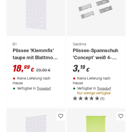
B1
Gardinia
Plissee 'Klemmfix'
Plissee-Spannschuh
taupe mit Blattmotiv
'Concept' weiß 4-
90 x 130 cm
teilig
18
,
3
,
99
19
€
€
29,99 €
Keine Lieferung nach
Keine Lieferung nach
Hause
Hause
Troisdorf
Troisdorf
Verfügbar in
Verfügbar in
Nur wenige verfügbar
(1)