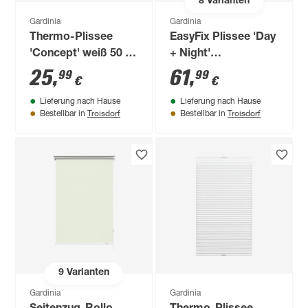
8
Varianten
Gardinia
Gardinia
Thermo-Plissee
EasyFix Plissee 'Day
'Concept' weiß 50 x
+ Night'
130 cm
weiß/schiefer 90 x
25
,
61
,
99
99
€
€
130 cm
Lieferung nach Hause
Lieferung nach Hause
Troisdorf
Troisdorf
Bestellbar in
Bestellbar in
9
Varianten
Gardinia
Gardinia