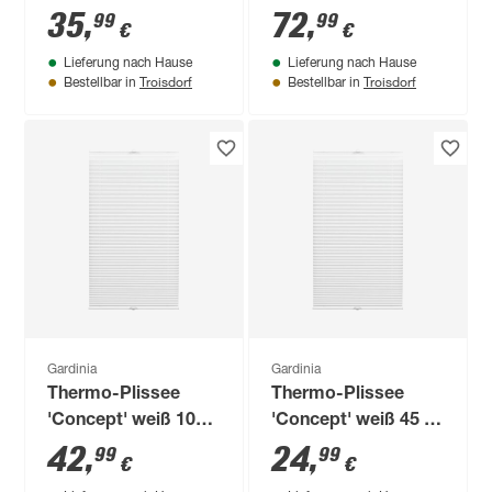
130 cm
mit Welle Ø 18 mm
35
,
72
,
99
99
€
€
Lieferung nach Hause
Lieferung nach Hause
Troisdorf
Troisdorf
Bestellbar in
Bestellbar in
Gardinia
Gardinia
Thermo-Plissee
Thermo-Plissee
'Concept' weiß 100 x
'Concept' weiß 45 x
130 cm
130 cm
42
,
24
,
99
99
€
€