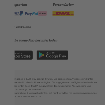
Zahlungsarten
Versandarten
Sicher einkaufen
Jetzt die toom-App herunterladen
Alle Preisangaben in EUR inkl. gesetzl. MwSt.. Die dargestellten Angebote sind unter
Umständen nicht in allen Märkten verfügbar. Die angegebenen Verfügbarkeiten beziehen
sich auf den unter "Mein Markt" ausgewählten toom Baumarkt. Alle Angebote und
Produkte nur solange der Vorrat reicht.
*Paketversand ab 59 € versandkostenfrei, gilt nicht für Artikel mit Speditionsversand, hier
fallen zusätzliche Versandkosten an.