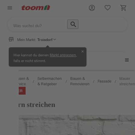
Mein Markt:
Troisdorf
✕
Hier kannst du deinen
,
Markt anpassen
Fassade
falls er nicht stimmt.
Wissen &
Selbermachen
Bauen &
Mauer
Fassade
/
/
/
/
/
Service
& Ratgeber
Renovieren
streichen
RATGEBER
Mauern streichen