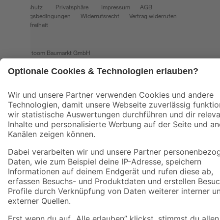
Datenschutz
Privatsphäre
Impressum
AGB
Nutzungsbedingungen
Widerrufsrecht
Vertrag widerrufen
Barrierefreiheit
© 2026 toom Baumarkt GmbH