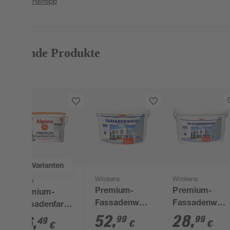
Expertentipp
Passende Produkte
2
Varianten
Wilckens
Wilckens
Alpina
Premium-
Premium-
Premium-
Fassadenweiß
Fassadenweiß
Fassadenfarbe
10 l
5 l
52
,
28
,
weiß matt 2,5 l
99
99
36
,
49
€
€
€