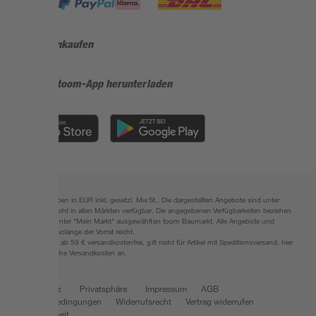
Sicher einkaufen
Jetzt die toom-App herunterladen
Alle Preisangaben in EUR inkl. gesetzl. MwSt.. Die dargestellten Angebote sind unter
Umständen nicht in allen Märkten verfügbar. Die angegebenen Verfügbarkeiten beziehen
sich auf den unter "Mein Markt" ausgewählten toom Baumarkt. Alle Angebote und
Produkte nur solange der Vorrat reicht.
*Paketversand ab 59 € versandkostenfrei, gilt nicht für Artikel mit Speditionsversand, hier
fallen zusätzliche Versandkosten an.
Datenschutz
Privatsphäre
Impressum
AGB
Nutzungsbedingungen
Widerrufsrecht
Vertrag widerrufen
Barrierefreiheit