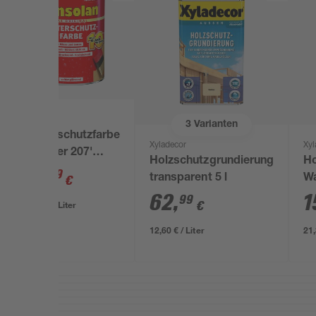
Consolan
3
Varianten
Wetterschutzfarbe
Xyladecor
Xyl
'Schiefer 207'
Holzschutzgrundierung
Ho
schieferfarben 750
14
,
99
transparent 5 l
Wa
€
ml
tr
62
,
1
99
19,99 € / Liter
€
12,60 € / Liter
21,