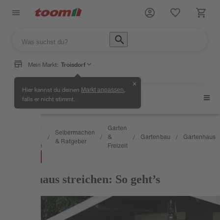
Mein Markt:
Troisdorf
✕
Hier kannst du deinen
,
Markt anpassen
Gartenhaus
falls er nicht stimmt.
Wissen
Garten
Selbermachen
&
&
Gartenbau
Gartenhaus
/
/
/
/
/
& Ratgeber
Service
Freizeit
RATGEBER
Gartenhaus streichen: So geht’s