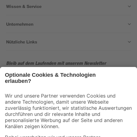
Wissen & Service
Unternehmen
Nützliche Links
Bleib auf dem Laufenden mit unserem Newsletter
Der toom Newsletter: Keine Angebote und Aktionen mehr verpassen!
Zur Newsletter Anmeldung
Folge uns