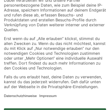
Zahlungsarten
Versandarten
Sicher einkaufen
Jetzt die toom-App herunterladen
Alle Preisangaben in EUR inkl. gesetzl. MwSt.. Die dargestellten Angebote sind unter
Umständen nicht in allen Märkten verfügbar. Die angegebenen Verfügbarkeiten beziehen
sich auf den unter "Mein Markt" ausgewählten toom Baumarkt. Alle Angebote und
Produkte nur solange der Vorrat reicht.
*Paketversand ab 59 € versandkostenfrei, gilt nicht für Artikel mit Speditionsversand, hier
fallen zusätzliche Versandkosten an.