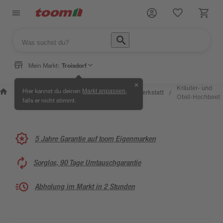
Mein Markt:
Troisdorf
✕
Wissen &
Selbermachen
Kräuter- und
Hier kannst du deinen
,
Markt anpassen
Kreativwerkstatt
/
/
/
/
Service
& Ratgeber
Obst-Hochbeet
falls er nicht stimmt.
5 Jahre Garantie auf toom Eigenmarken
Sorglos, 90 Tage Umtauschgarantie
Abholung im Markt in 2 Stunden