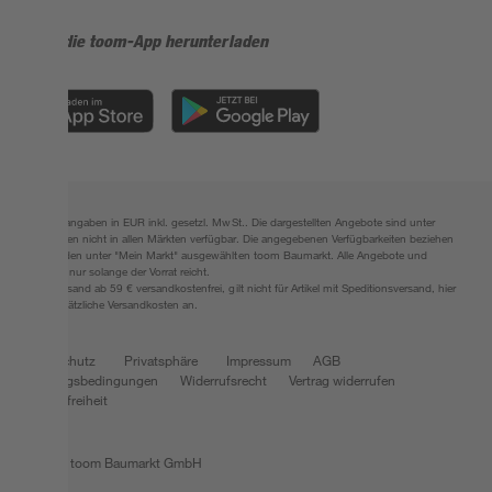
Jetzt die toom-App herunterladen
Alle Preisangaben in EUR inkl. gesetzl. MwSt.. Die dargestellten Angebote sind unter
Umständen nicht in allen Märkten verfügbar. Die angegebenen Verfügbarkeiten beziehen
sich auf den unter "Mein Markt" ausgewählten toom Baumarkt. Alle Angebote und
Produkte nur solange der Vorrat reicht.
*Paketversand ab 59 € versandkostenfrei, gilt nicht für Artikel mit Speditionsversand, hier
fallen zusätzliche Versandkosten an.
Datenschutz
Privatsphäre
Impressum
AGB
Nutzungsbedingungen
Widerrufsrecht
Vertrag widerrufen
Barrierefreiheit
© 2026 toom Baumarkt GmbH