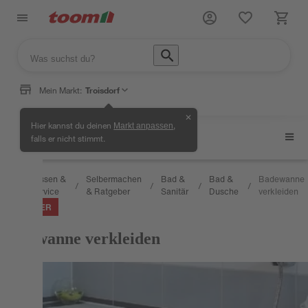
Mein Markt:
Troisdorf
✕
Hier kannst du deinen
,
Markt anpassen
Bad & Dusche
falls er nicht stimmt.
Wissen &
Selbermachen
Bad &
Bad &
Badewanne
/
/
/
/
/
Service
& Ratgeber
Sanitär
Dusche
verkleiden
RATGEBER
Badewanne verkleiden