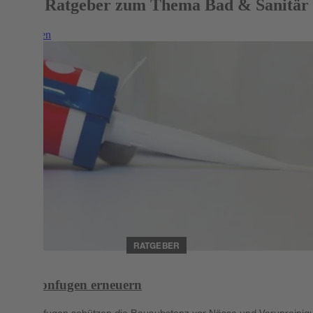
Mehr Ratgeber zum Thema Bad & Sanitär
Weiterlesen
RATGEBER
Silikonfugen erneuern
Silikonfugen schützen die Bausubstanz vor Nässe und Verunreinig