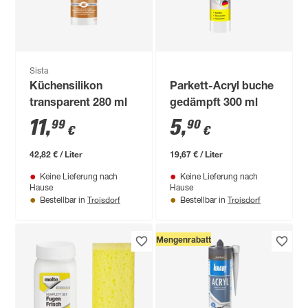
Sista
Küchensilikon
Parkett-Acryl buche
transparent 280 ml
gedämpft 300 ml
11
,
5
,
99
90
€
€
42,82 € / Liter
19,67 € / Liter
Keine Lieferung nach
Keine Lieferung nach
Hause
Hause
Troisdorf
Troisdorf
Bestellbar in
Bestellbar in
Mengenrabatt