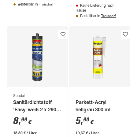
Troisdorf
Bestellbar in
Keine Lieferung nach
Hause
Troisdorf
Bestellbar in
Soudal
Sanitärdichtstoff
Parkett-Acryl
'Easy' weiß 2 x 290
hellgrau 300 ml
ml
8
,
5
,
99
90
€
€
15,50 € / Liter
19,67 € / Liter