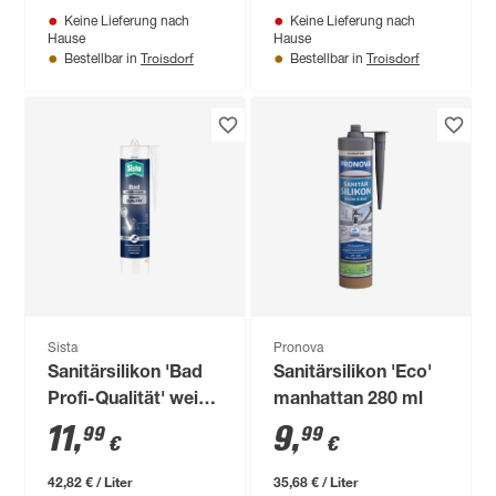
Keine Lieferung nach
Keine Lieferung nach
Hause
Hause
Troisdorf
Troisdorf
Bestellbar in
Bestellbar in
Sista
Pronova
Sanitärsilikon 'Bad
Sanitärsilikon 'Eco'
Profi-Qualität' weiß
manhattan 280 ml
280 ml
11
,
9
,
99
99
€
€
42,82 € / Liter
35,68 € / Liter