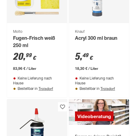
Molto
Knauf
Fugen-Frisch weiß
Acryl 300 ml braun
250 ml
20
,
5
,
99
49
€
€
83,96 € / Liter
18,30 € / Liter
Keine Lieferung nach
Keine Lieferung nach
Hause
Hause
Troisdorf
Troisdorf
Bestellbar in
Bestellbar in
Videoberatung
Fragen zu deinem Projekt?