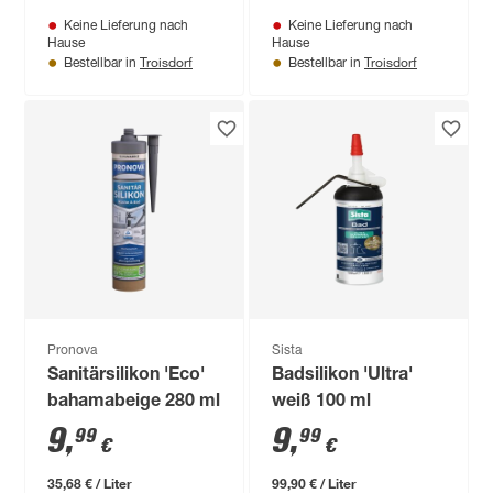
Keine Lieferung nach
Keine Lieferung nach
Hause
Hause
Troisdorf
Troisdorf
Bestellbar in
Bestellbar in
Pronova
Sista
Sanitärsilikon 'Eco'
Badsilikon 'Ultra'
bahamabeige 280 ml
weiß 100 ml
9
,
9
,
99
99
€
€
35,68 € / Liter
99,90 € / Liter