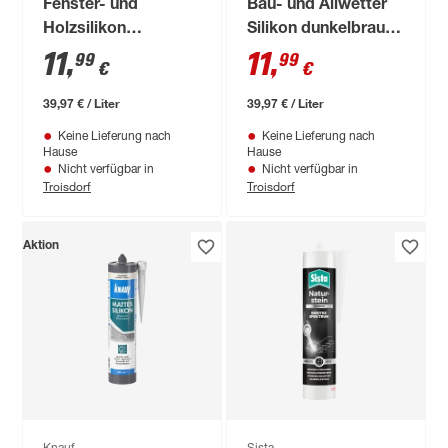
Fenster- und
Bau- und Allwetter
Holzsilikon
Silikon dunkelbraun
buchefarben 300 ml
300 ml
11
,
11
,
99
99
€
€
39,97 € / Liter
39,97 € / Liter
Keine Lieferung nach
Keine Lieferung nach
Hause
Hause
Nicht verfügbar in
Nicht verfügbar in
Troisdorf
Troisdorf
Aktion