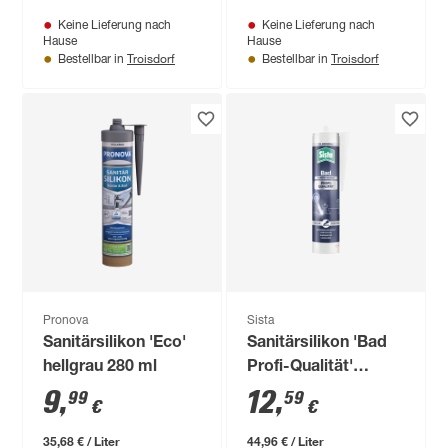
Keine Lieferung nach
Keine Lieferung nach
Hause
Hause
Troisdorf
Troisdorf
Bestellbar in
Bestellbar in
Pronova
Sista
Sanitärsilikon 'Eco'
Sanitärsilikon 'Bad
hellgrau 280 ml
Profi-Qualität'
silbergrau 280 ml
9
,
12
,
99
59
€
€
35,68 € / Liter
44,96 € / Liter