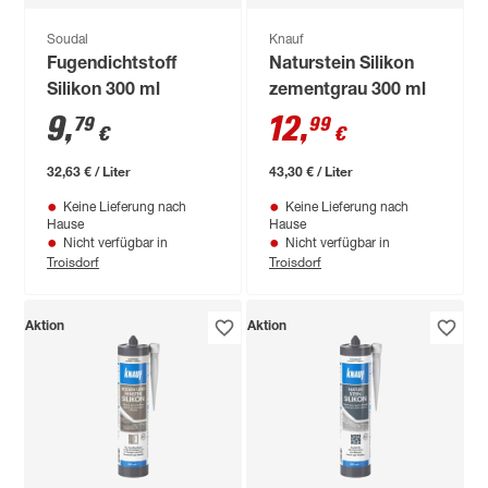
Soudal
Knauf
Fugendichtstoff
Naturstein Silikon
Silikon 300 ml
zementgrau 300 ml
9
,
12
,
79
99
€
€
32,63 € / Liter
43,30 € / Liter
Keine Lieferung nach
Keine Lieferung nach
Hause
Hause
Nicht verfügbar in
Nicht verfügbar in
Troisdorf
Troisdorf
Aktion
Aktion