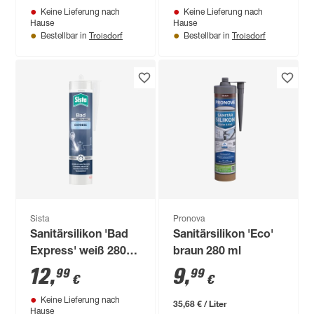
Keine Lieferung nach
Keine Lieferung nach
Hause
Hause
Troisdorf
Troisdorf
Bestellbar in
Bestellbar in
Sista
Pronova
Sanitärsilikon 'Bad
Sanitärsilikon 'Eco'
Express' weiß 280
braun 280 ml
ml
12
,
9
,
99
99
€
€
Keine Lieferung nach
35,68 € / Liter
Hause