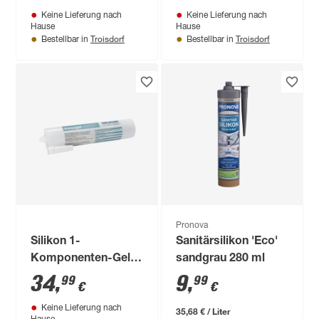
Keine Lieferung nach
Keine Lieferung nach
Hause
Hause
Troisdorf
Troisdorf
Bestellbar in
Bestellbar in
Pronova
Silikon 1-
Sanitärsilikon 'Eco'
Komponenten-Gel
sandgrau 280 ml
'Relicon' transparent
34
,
9
,
99
99
€
€
310 ml
Keine Lieferung nach
35,68 € / Liter