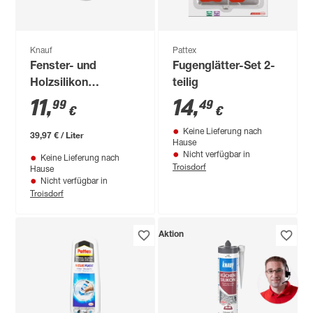
Knauf
Pattex
Fenster- und
Fugenglätter-Set 2-
Holzsilikon
teilig
kieferfarben 300 ml
11
,
14
,
99
49
€
€
Keine Lieferung nach
39,97 € / Liter
Hause
Nicht verfügbar in
Keine Lieferung nach
Troisdorf
Hause
Nicht verfügbar in
Troisdorf
Aktion