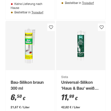
Troisdorf
Bestellbar in
Keine Lieferung nach
Hause
Troisdorf
Bestellbar in
Sista
Bau-Silikon braun
Universal-Silikon
300 ml
'Haus & Bau' weiß
280 ml
6
,
11
,
50
99
€
€
21,67 € / Liter
42,82 € / Liter