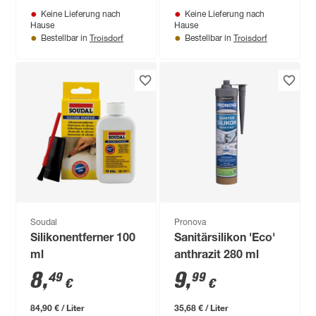
Keine Lieferung nach
Keine Lieferung nach
Hause
Hause
Troisdorf
Troisdorf
Bestellbar in
Bestellbar in
Soudal
Pronova
Silikonentferner 100
Sanitärsilikon 'Eco'
ml
anthrazit 280 ml
8
,
9
,
49
99
€
€
84,90 € / Liter
35,68 € / Liter