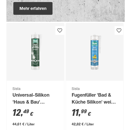
Mehr erfahren
Sista
Sista
Universal-Silikon
Fugenfüller 'Bad &
'Haus & Bau'
Küche Silikon' weiß
transparent 280 ml
280 ml
12
,
11
,
49
99
€
€
44,61 € / Liter
42,82 € / Liter