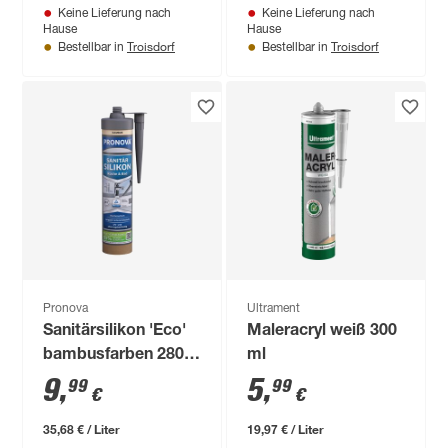
Keine Lieferung nach
Keine Lieferung nach
Hause
Hause
Troisdorf
Troisdorf
Bestellbar in
Bestellbar in
Pronova
Ultrament
Sanitärsilikon 'Eco'
Maleracryl weiß 300
bambusfarben 280
ml
ml
9
,
5
,
99
99
€
€
35,68 € / Liter
19,97 € / Liter