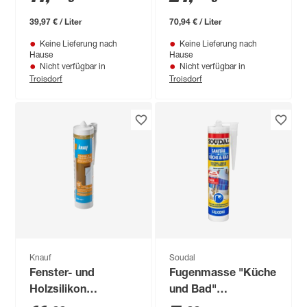
ml
39,97 € / Liter
70,94 € / Liter
Keine Lieferung nach
Keine Lieferung nach
Hause
Hause
Nicht verfügbar in
Nicht verfügbar in
Troisdorf
Troisdorf
Knauf
Soudal
Fenster- und
Fugenmasse "Küche
Holzsilikon
und Bad"
eichefarben hell 300
transparent 300 ml