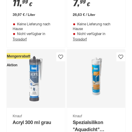
11
,
7
,
99
99
€
€
ml
39,97 € / Liter
26,63 € / Liter
Keine Lieferung nach
Keine Lieferung nach
Hause
Hause
Nicht verfügbar in
Nicht verfügbar in
Troisdorf
Troisdorf
Mengenrabatt
Aktion
Knauf
Knauf
Acryl 300 ml grau
Spezialsilikon
"Aquadicht"