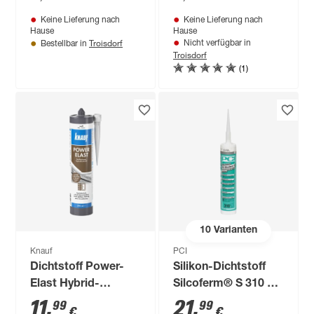
Keine Lieferung nach
Keine Lieferung nach
Hause
Hause
Troisdorf
Nicht verfügbar in
Bestellbar in
Troisdorf
(1)
10
Varianten
Knauf
PCI
Dichtstoff Power-
Silikon-Dichtstoff
Elast Hybrid-
Silcoferm® S 310 ml
Technology weiß 300
silbergrau
11
,
21
,
99
99
€
€