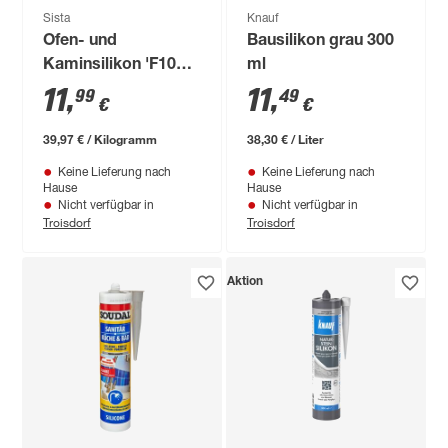
Sista
Knauf
Ofen- und
Bausilikon grau 300
Kaminsilikon 'F106'
ml
rot 300 ml
11
,
11
,
99
49
€
€
39,97 € / Kilogramm
38,30 € / Liter
Keine Lieferung nach
Keine Lieferung nach
Hause
Hause
Nicht verfügbar in
Nicht verfügbar in
Troisdorf
Troisdorf
Aktion