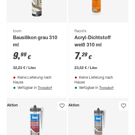
toom
Racofix
Bausilikon grau 310
Acryl-Dichtstoff
ml
weiß 310 ml
9
,
7
,
99
29
€
€
32,23 € / Liter
23,52 € / Liter
Keine Lieferung nach
Keine Lieferung nach
Hause
Hause
Troisdorf
Troisdorf
Verfügbar in
Verfügbar in
Aktion
Aktion