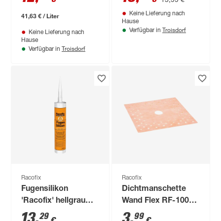
Keine Lieferung nach
41,63 € / Liter
Hause
Troisdorf
Verfügbar in
Keine Lieferung nach
Hause
Troisdorf
Verfügbar in
Racofix
Racofix
Fugensilikon
Dichtmanschette
'Racofix' hellgrau
Wand Flex RF-100
310 ml
120 x 120 mm
13
,
3
,
29
99
€
€