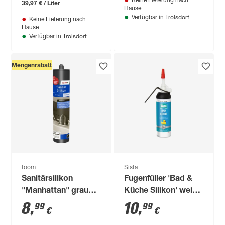
Keine Lieferung nach
39,97 € / Liter
Hause
Troisdorf
Verfügbar in
Keine Lieferung nach
Hause
Troisdorf
Verfügbar in
Mengenrabatt
toom
Sista
Sanitärsilikon
Fugenfüller 'Bad &
"Manhattan" grau
Küche Silikon' weiß
310 ml
100 ml
8
,
10
,
99
99
€
€