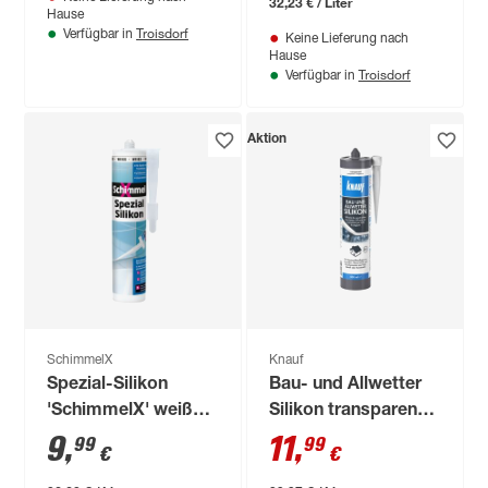
32,23 € / Liter
Hause
Troisdorf
Verfügbar in
Keine Lieferung nach
Hause
Troisdorf
Verfügbar in
Aktion
SchimmelX
Knauf
Spezial-Silikon
Bau- und Allwetter
'SchimmelX' weiß
Silikon transparent
310 ml
300 ml
9
,
11
,
99
99
€
€