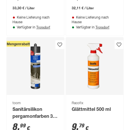
33,30 € / Liter
32,11 € / Liter
Keine Lieferung nach
Keine Lieferung nach
Hause
Hause
Troisdorf
Troisdorf
Verfügbar in
Verfügbar in
Mengenrabatt
toom
Racofix
Sanitärsilikon
Glättmittel 500 ml
pergamonfarben 310
ml
8
,
9
,
99
79
€
€