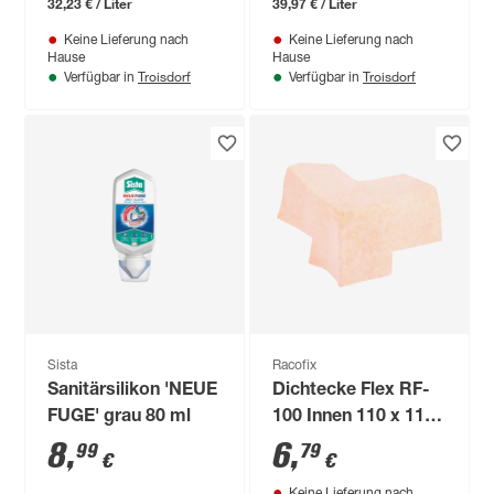
32,23 € / Liter
39,97 € / Liter
Keine Lieferung nach
Keine Lieferung nach
Hause
Hause
Troisdorf
Troisdorf
Verfügbar in
Verfügbar in
Sista
Racofix
Sanitärsilikon 'NEUE
Dichtecke Flex RF-
FUGE' grau 80 ml
100 Innen 110 x 110
mm
8
,
6
,
99
79
€
€
Keine Lieferung nach