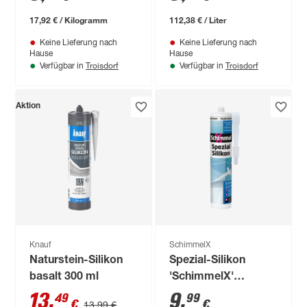
17,92 € / Kilogramm
112,38 € / Liter
Keine Lieferung nach
Keine Lieferung nach
Hause
Hause
Troisdorf
Troisdorf
Verfügbar in
Verfügbar in
Aktion
Knauf
SchimmelX
Naturstein-Silikon
Spezial-Silikon
basalt 300 ml
'SchimmelX'
transparent 310 ml
13
,
9
,
49
99
€
€
13,99 €