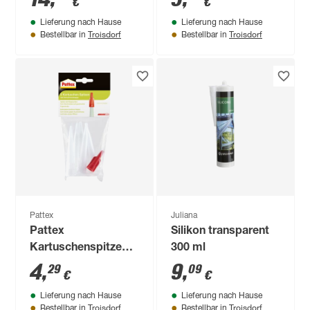
€
€
Lieferung nach Hause
Lieferung nach Hause
Troisdorf
Troisdorf
Bestellbar in
Bestellbar in
Pattex
Juliana
Pattex
Silikon transparent
Kartuschenspitzen 5
300 ml
Stück
4
,
9
,
29
09
€
€
Lieferung nach Hause
Lieferung nach Hause
Troisdorf
Troisdorf
Bestellbar in
Bestellbar in