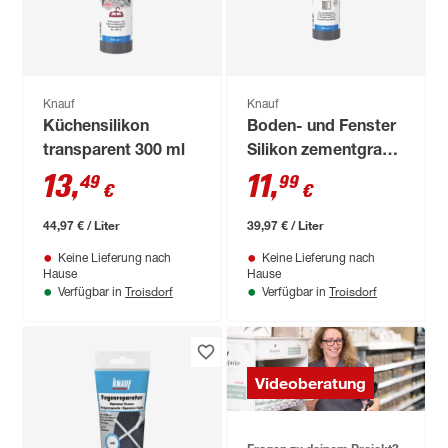
Knauf
Knauf
Küchensilikon
Boden- und Fenster
transparent 300 ml
Silikon zementgrau
300 ml
13
,
11
,
49
99
€
€
44,97 € / Liter
39,97 € / Liter
Keine Lieferung nach
Keine Lieferung nach
Hause
Hause
Troisdorf
Troisdorf
Verfügbar in
Verfügbar in
Videoberatung
Fragen zu deinem Projekt?