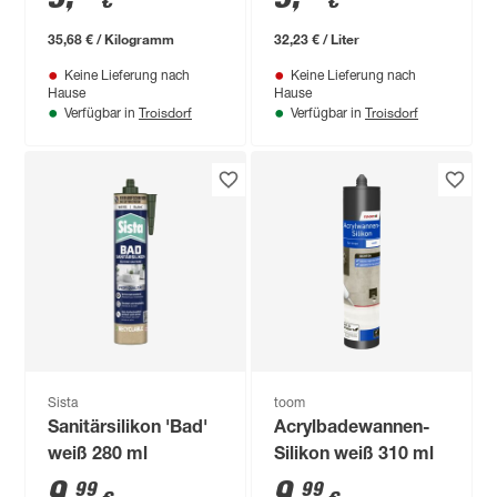
€
€
ml
35,68 € / Kilogramm
32,23 € / Liter
Keine Lieferung nach
Keine Lieferung nach
Hause
Hause
Troisdorf
Troisdorf
Verfügbar in
Verfügbar in
Sista
toom
Sanitärsilikon 'Bad'
Acrylbadewannen-
weiß 280 ml
Silikon weiß 310 ml
9
,
9
,
99
99