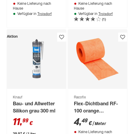
Keine Lieferung nach
Keine Lieferung nach
Hause
Hause
Troisdorf
Troisdorf
Verfügbar in
Verfügbar in
(1)
Aktion
Knauf
Racofix
Bau- und Allwetter
Flex-Dichtband RF-
Silikon grau 300 ml
100 orange
Meterware 12 cm
11
,
4
,
99
49
€
€
/ Meter
Keine Lieferung nach
39,97 € / Liter