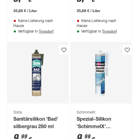
€
€
35,68 € / Liter
35,68 € / Liter
Keine Lieferung nach
Keine Lieferung nach
Hause
Hause
Troisdorf
Troisdorf
Verfügbar in
Verfügbar in
Sista
SchimmelX
Sanitärsilikon 'Bad'
Spezial-Silikon
silbergrau 280 ml
'SchimmelX'
manhattan-grau 310
9
,
9
,
99
99