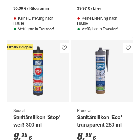
35,68 € / Kilogramm
39,97 € / Liter
Keine Lieferung nach
Keine Lieferung nach
Hause
Hause
Troisdorf
Troisdorf
Verfügbar in
Verfügbar in
Gratis Beigabe
Soudal
Pronova
Sanitärsilikon 'Stop'
Sanitärsilikon 'Eco'
weiß 300 ml
transparent 280 ml
9
,
8
,
99
99
€
€