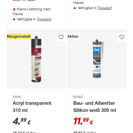
Hause
Troisdorf
Verfügbar in
Keine Lieferung nach
Hause
Troisdorf
Verfügbar in
Mengenrabatt
Aktion
toom
Knauf
Acryl transparent
Bau- und Allwetter
310 ml
Silikon weiß 300 ml
4
,
11
,
99
99
€
€
16,10 € / Liter
39,97 € / Liter