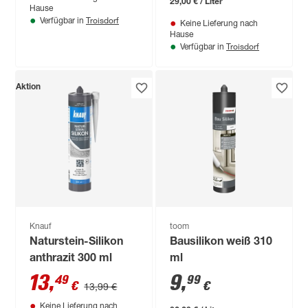
29,00 € / Liter
Hause
Troisdorf
Verfügbar in
Keine Lieferung nach
Hause
Troisdorf
Verfügbar in
Aktion
Knauf
toom
Naturstein-Silikon
Bausilikon weiß 310
anthrazit 300 ml
ml
13
,
9
,
49
99
€
€
13,99 €
Keine Lieferung nach