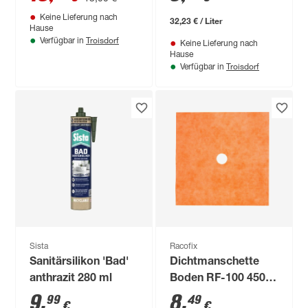
Keine Lieferung nach
32,23 € / Liter
Hause
Troisdorf
Verfügbar in
Keine Lieferung nach
Hause
Troisdorf
Verfügbar in
Sista
Racofix
Sanitärsilikon 'Bad'
Dichtmanschette
anthrazit 280 ml
Boden RF-100 450 x
450 mm
9
,
8
,
99
49
€
€