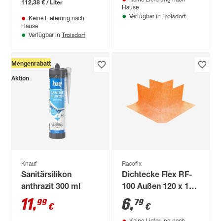
112,38 € / Liter
Hause
Troisdorf
Verfügbar in
Keine Lieferung nach
Hause
Troisdorf
Verfügbar in
Mengenrabatt
Aktion
Knauf
Racofix
Sanitärsilikon
Dichtecke Flex RF-
anthrazit 300 ml
100 Außen 120 x 120
mm
11
,
6
,
99
79
€
€