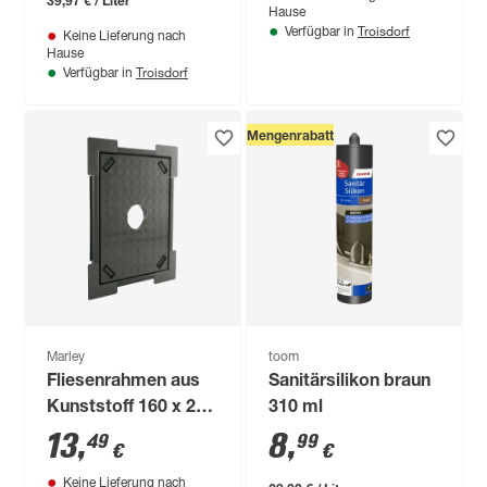
Hause
Troisdorf
Verfügbar in
Keine Lieferung nach
Hause
Troisdorf
Verfügbar in
Mengenrabatt
Marley
toom
Fliesenrahmen aus
Sanitärsilikon braun
Kunststoff 160 x 210
310 ml
mm
13
,
8
,
49
99
€
€
Keine Lieferung nach