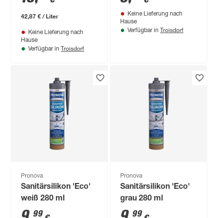
Keine Lieferung nach
42,87 € / Liter
Hause
Troisdorf
Verfügbar in
Keine Lieferung nach
Hause
Troisdorf
Verfügbar in
Pronova
Pronova
Sanitärsilikon 'Eco'
Sanitärsilikon 'Eco'
weiß 280 ml
grau 280 ml
9
,
9
,
99
99