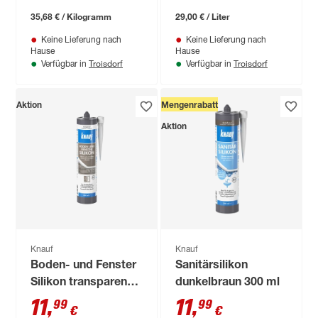
35,68 € / Kilogramm
29,00 € / Liter
Keine Lieferung nach
Keine Lieferung nach
Hause
Hause
Troisdorf
Troisdorf
Verfügbar in
Verfügbar in
Aktion
Mengenrabatt
Aktion
Knauf
Knauf
Boden- und Fenster
Sanitärsilikon
Silikon transparent
dunkelbraun 300 ml
300 ml
11
,
11
,
99
99
€
€