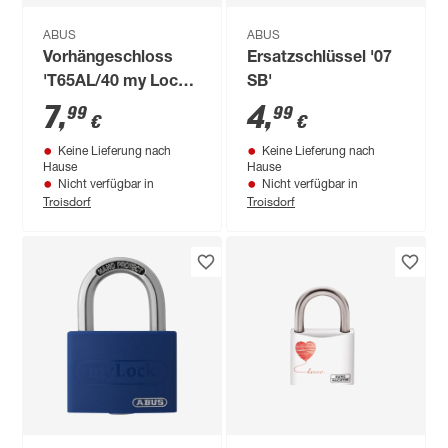
ABUS
ABUS
Vorhängeschloss
Ersatzschlüssel '07
'T65AL/40 my Lock'
SB'
rot 4,3 x 6,2 x 1,8 cm
7
,
4
,
99
99
€
€
Keine Lieferung nach
Keine Lieferung nach
Hause
Hause
Nicht verfügbar in
Nicht verfügbar in
Troisdorf
Troisdorf