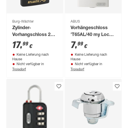
Burg-Wächter
ABUS
Zylinder-
Vorhängeschloss
Vorhangschloss 217
'T65AL/40 my Lock'
F 40 45 NI.SB
weiß 4,3 x 6,2 x 1,8
17
,
7
,
99
99
€
€
cm
Keine Lieferung nach
Keine Lieferung nach
Hause
Hause
Nicht verfügbar in
Nicht verfügbar in
Troisdorf
Troisdorf