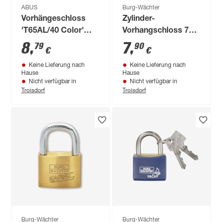
ABUS
Burg-Wächter
Vorhängeschloss
Zylinder-
'T65AL/40 Color'
Vorhangschloss 771
Aluminium, 2 Farben
F 40 Rot SB
8
,
7
,
79
90
€
€
sortiert
Keine Lieferung nach
Keine Lieferung nach
Hause
Hause
Nicht verfügbar in
Nicht verfügbar in
Troisdorf
Troisdorf
Burg-Wächter
Burg-Wächter