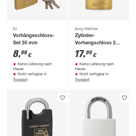
B1
Burg-Wächter
Vorhängeschloss-
Zylinder-
Set 35 mm
Vorhangschloss 217
50.SB
8
,
17
,
99
99
€
€
Keine Lieferung nach
Keine Lieferung nach
Hause
Hause
Nicht verfügbar in
Nicht verfügbar in
Troisdorf
Troisdorf