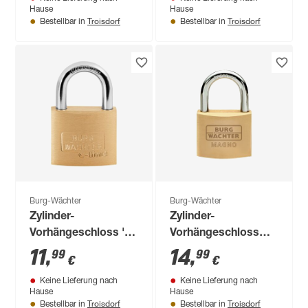
Hause
Hause
Troisdorf
Troisdorf
Bestellbar in
Bestellbar in
Burg-Wächter
Burg-Wächter
Zylinder-
Zylinder-
Vorhängeschloss 'C-
Vorhängeschloss
Line 222 40 6 SB'
'Magno 400 E 60 SB'
11
,
14
,
99
99
€
€
messingfarben 4 cm
Keine Lieferung nach
Keine Lieferung nach
Hause
Hause
Troisdorf
Troisdorf
Bestellbar in
Bestellbar in