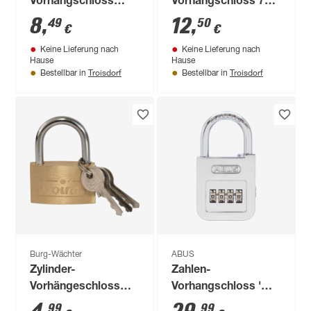
Vorhangschloss
Vorhangschloss 775
Combi 90 20
40 35 Lila SB
8
,
12
,
49
50
€
€
Chromo SB
Keine Lieferung nach
Keine Lieferung nach
Hause
Hause
Troisdorf
Troisdorf
Bestellbar in
Bestellbar in
Burg-Wächter
ABUS
Zylinder-
Zahlen-
Vorhängeschloss
Vorhangschloss '
'500 Point 50 SB'
Prestige Code
99
99