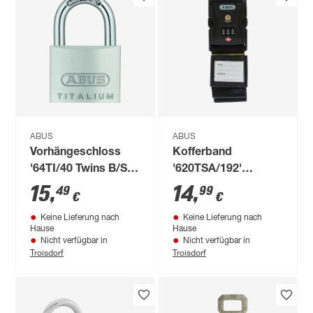
ABUS
ABUS
Vorhängeschloss
Kofferband
'64TI/40 Twins B/SB'
'620TSA/192'
Titalium
schwarz 192 cm
15
,
14
,
49
99
€
€
Keine Lieferung nach
Keine Lieferung nach
Hause
Hause
Nicht verfügbar in
Nicht verfügbar in
Troisdorf
Troisdorf