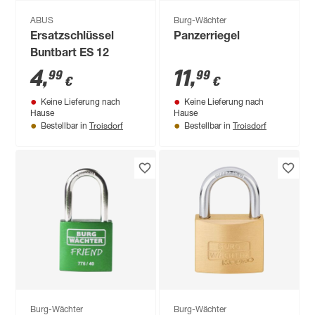
ABUS
Burg-Wächter
Ersatzschlüssel
Panzerriegel
Buntbart ES 12
4
,
11
,
99
99
€
€
Keine Lieferung nach
Keine Lieferung nach
Hause
Hause
Troisdorf
Troisdorf
Bestellbar in
Bestellbar in
Burg-Wächter
Burg-Wächter