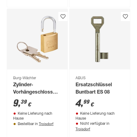
Burg-Wächter
ABUS
Zylinder-
Ersatzschlüssel
Vorhängeschloss
Buntbart ES 08
'400 E Magno 30/2
9
,
4
,
39
99
€
€
SB' messingfarben 3
Keine Lieferung nach
Keine Lieferung nach
cm
Hause
Hause
Troisdorf
Nicht verfügbar in
Bestellbar in
Troisdorf