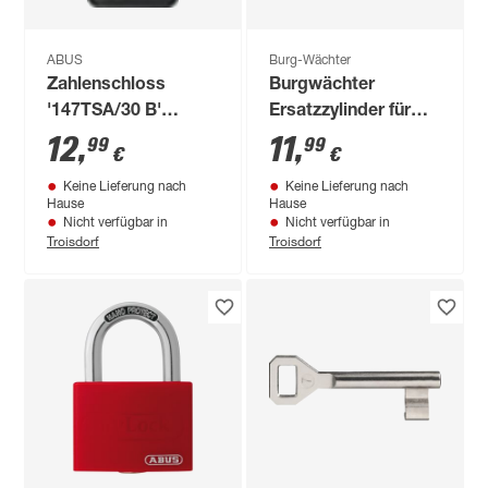
ABUS
Burg-Wächter
Zahlenschloss
Burgwächter
'147TSA/30 B'
Ersatzzylinder für
schwarz
Briefkästen
12
,
11
,
99
99
€
€
Keine Lieferung nach
Keine Lieferung nach
Hause
Hause
Nicht verfügbar in
Nicht verfügbar in
Troisdorf
Troisdorf