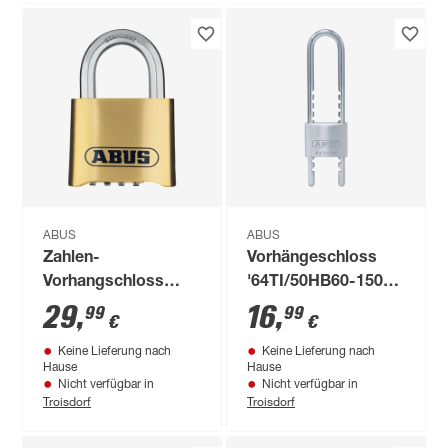
ABUS
ABUS
Zahlen-
Vorhängeschloss
Vorhangschloss
'64TI/50HB60-150
'180IB/50 Lock-Tag'
Titalium™' silbern 5
29
,
16
,
99
99
€
€
Messing
x 7,7 x 1,7 cm
Keine Lieferung nach
Keine Lieferung nach
Hause
Hause
Nicht verfügbar in
Nicht verfügbar in
Troisdorf
Troisdorf