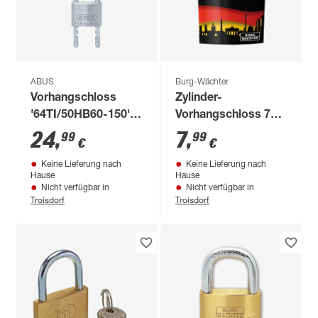
ABUS
Burg-Wächter
Vorhangschloss
Zylinder-
'64TI/50HB60-150'
Vorhangschloss 771
silber verstellbar
F 40 Berlin SB
24
,
7
,
99
99
€
€
Keine Lieferung nach
Keine Lieferung nach
Hause
Hause
Nicht verfügbar in
Nicht verfügbar in
Troisdorf
Troisdorf