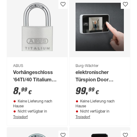
ABUS
Burg-Wächter
Vorhängeschloss
elektronischer
'64TI/40 Titalium™'
Türspion Door
silbern 4 x 6,2 x 1,5
eGuard DG 8100
8
,
99
,
99
99
€
€
cm
Keine Lieferung nach
Keine Lieferung nach
Hause
Hause
Nicht verfügbar in
Nicht verfügbar in
Troisdorf
Troisdorf