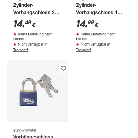
Zylinder-
Zylinder-
Vorhangschloss 217
Vorhangschloss 460
40.SB
Ni 40 SB
14
,
14
,
49
99
€
€
Keine Lieferung nach
Keine Lieferung nach
Hause
Hause
Nicht verfügbar in
Nicht verfügbar in
Troisdorf
Troisdorf
Burg-Wächter
Vorhängeschloss