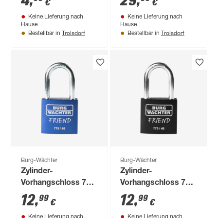
4
,
29
,
€
€
160/50' verchromt
Keine Lieferung nach
Keine Lieferung nach
Hause
Hause
Troisdorf
Troisdorf
Bestellbar in
Bestellbar in
Burg-Wächter
Burg-Wächter
Zylinder-
Zylinder-
Vorhangschloss 775
Vorhangschloss 775
40 35 Blau SB
40 35 Schwarz SB
12
,
12
,
99
99
€
€
Keine Lieferung nach
Keine Lieferung nach