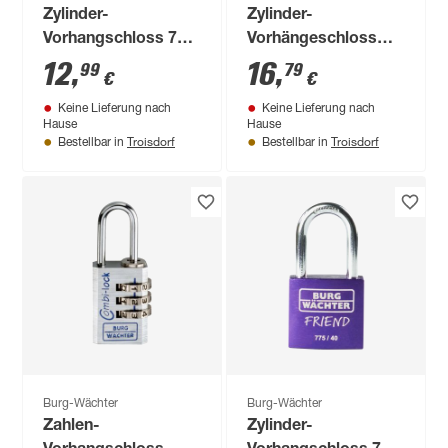
Zylinder-
Zylinder-
Vorhangschloss 775
Vorhängeschloss
40 35 Grün SB
'400 E Magno 50/2
12
,
16
,
99
79
€
€
SB' messingfarben 5
Keine Lieferung nach
Keine Lieferung nach
cm
Hause
Hause
Troisdorf
Troisdorf
Bestellbar in
Bestellbar in
Burg-Wächter
Burg-Wächter
Zahlen-
Zylinder-