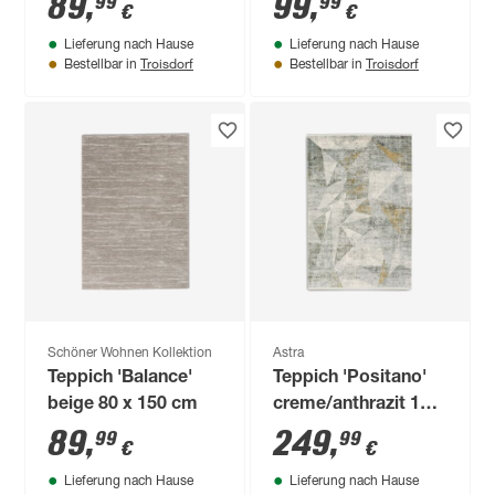
89
,
99
,
99
99
€
€
Lieferung nach Hause
Lieferung nach Hause
Troisdorf
Troisdorf
Bestellbar in
Bestellbar in
Schöner Wohnen Kollektion
Astra
Teppich 'Balance'
Teppich 'Positano'
beige 80 x 150 cm
creme/anthrazit 140
x 200 cm
89
,
249
,
99
99
€
€
Lieferung nach Hause
Lieferung nach Hause