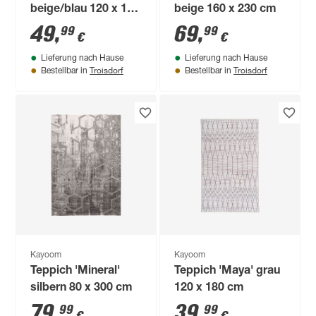
beige/blau 120 x 170
beige 160 x 230 cm
cm
49
,
69
,
99
99
€
€
Lieferung nach Hause
Lieferung nach Hause
Troisdorf
Troisdorf
Bestellbar in
Bestellbar in
Kayoom
Kayoom
Teppich 'Mineral'
Teppich 'Maya' grau
silbern 80 x 300 cm
120 x 180 cm
79
,
39
,
99
99