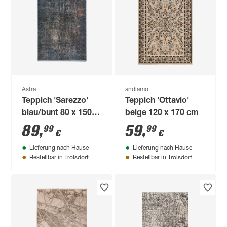
Astra
andiamo
Teppich 'Sarezzo'
Teppich 'Ottavio'
blau/bunt 80 x 150
beige 120 x 170 cm
cm
89
,
59
,
99
99
€
€
Lieferung nach Hause
Lieferung nach Hause
Troisdorf
Troisdorf
Bestellbar in
Bestellbar in