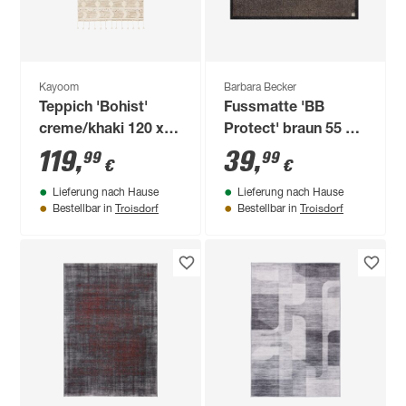
Kayoom
Barbara Becker
Teppich 'Bohist'
Fussmatte 'BB
creme/khaki 120 x
Protect' braun 55 x
180 cm
70 cm
119
,
39
,
99
99
€
€
Lieferung nach Hause
Lieferung nach Hause
Troisdorf
Troisdorf
Bestellbar in
Bestellbar in