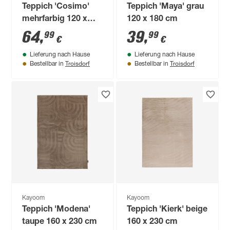
Teppich 'Cosimo'
Teppich 'Maya' grau
mehrfarbig 120 x
120 x 180 cm
180 cm
64
,
39
,
99
99
€
€
Lieferung nach Hause
Lieferung nach Hause
Troisdorf
Troisdorf
Bestellbar in
Bestellbar in
Kayoom
Kayoom
Teppich 'Modena'
Teppich 'Kierk' beige
taupe 160 x 230 cm
160 x 230 cm