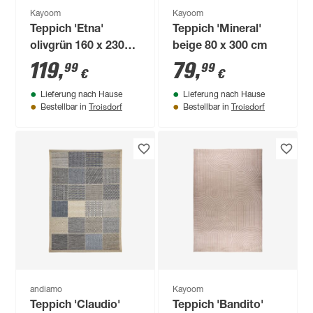
Kayoom
Kayoom
Teppich 'Etna'
Teppich 'Mineral'
olivgrün 160 x 230
beige 80 x 300 cm
cm
119
,
79
,
99
99
€
€
Lieferung nach Hause
Lieferung nach Hause
Troisdorf
Troisdorf
Bestellbar in
Bestellbar in
andiamo
Kayoom
Teppich 'Claudio'
Teppich 'Bandito'