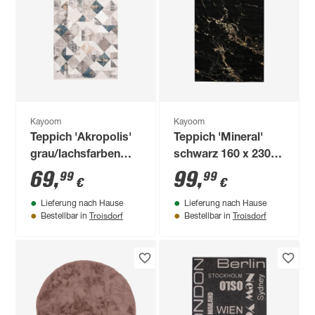
Kayoom
Kayoom
Teppich 'Akropolis'
Teppich 'Mineral'
grau/lachsfarben
schwarz 160 x 230
120 x 180 cm
cm
69
,
99
,
99
99
€
€
Lieferung nach Hause
Lieferung nach Hause
Troisdorf
Troisdorf
Bestellbar in
Bestellbar in