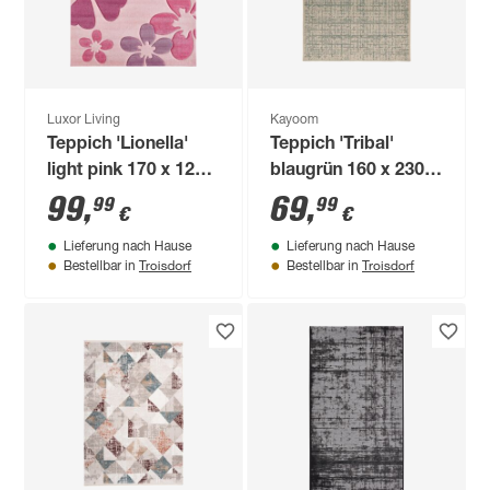
Luxor Living
Kayoom
Teppich 'Lionella'
Teppich 'Tribal'
light pink 170 x 120
blaugrün 160 x 230
cm
cm
99
,
69
,
99
99
€
€
Lieferung nach Hause
Lieferung nach Hause
Troisdorf
Troisdorf
Bestellbar in
Bestellbar in