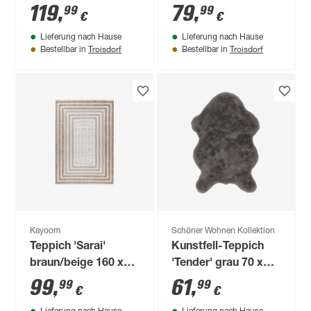
119
,
79
,
99
99
€
€
Lieferung nach Hause
Lieferung nach Hause
Troisdorf
Troisdorf
Bestellbar in
Bestellbar in
Kayoom
Schöner Wohnen Kollektion
Teppich 'Sarai'
Kunstfell-Teppich
braun/beige 160 x
'Tender' grau 70 x
230 cm
110 cm
99
,
61
,
99
99
€
€