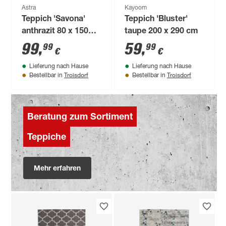
Astra
Kayoom
Teppich 'Savona'
Teppich 'Bluster'
anthrazit 80 x 150
taupe 200 x 290 cm
cm
99
,
59
,
99
99
€
€
Lieferung nach Hause
Lieferung nach Hause
Troisdorf
Troisdorf
Bestellbar in
Bestellbar in
Beratung zum Sortiment
Teppiche
Mehr erfahren