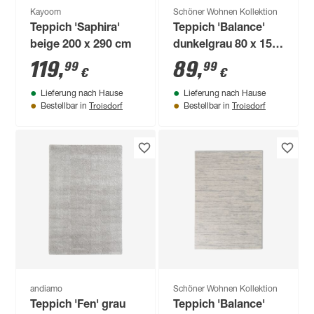
Kayoom
Schöner Wohnen Kollektion
Teppich 'Saphira'
Teppich 'Balance'
beige 200 x 290 cm
dunkelgrau 80 x 150
cm
119
,
89
,
99
99
€
€
Lieferung nach Hause
Lieferung nach Hause
Troisdorf
Troisdorf
Bestellbar in
Bestellbar in
andiamo
Schöner Wohnen Kollektion
Teppich 'Fen' grau
Teppich 'Balance'