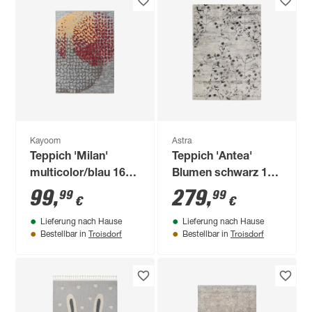
Kayoom
Astra
Teppich 'Milan'
Teppich 'Antea'
multicolor/blau 160
Blumen schwarz 160
x 230 cm
x 230 cm
99
,
279
,
99
99
€
€
Lieferung nach Hause
Lieferung nach Hause
Troisdorf
Troisdorf
Bestellbar in
Bestellbar in