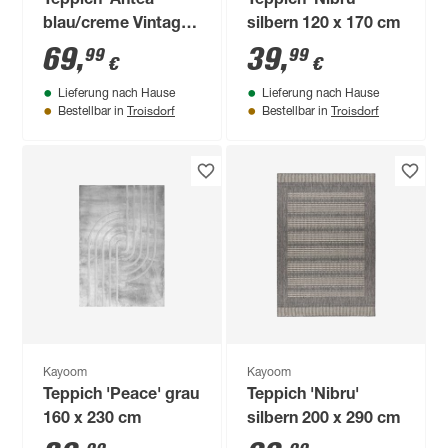
Teppich 'Antea'
Teppich 'Nibru'
blau/creme Vintage
silbern 120 x 170 cm
80 x 150 cm
69
,
39
,
99
99
€
€
Lieferung nach Hause
Lieferung nach Hause
Troisdorf
Troisdorf
Bestellbar in
Bestellbar in
Kayoom
Kayoom
Teppich 'Peace' grau
Teppich 'Nibru'
160 x 230 cm
silbern 200 x 290 cm