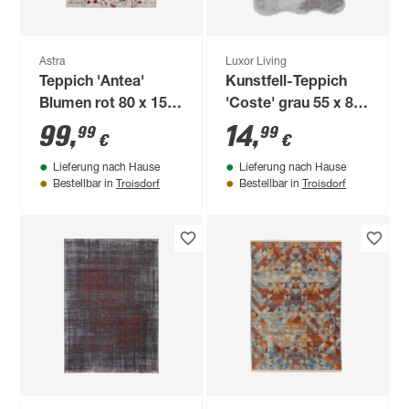
Astra
Luxor Living
Teppich 'Antea'
Kunstfell-Teppich
Blumen rot 80 x 150
'Coste' grau 55 x 80
cm
cm
99
,
14
,
99
99
€
€
Lieferung nach Hause
Lieferung nach Hause
Troisdorf
Troisdorf
Bestellbar in
Bestellbar in