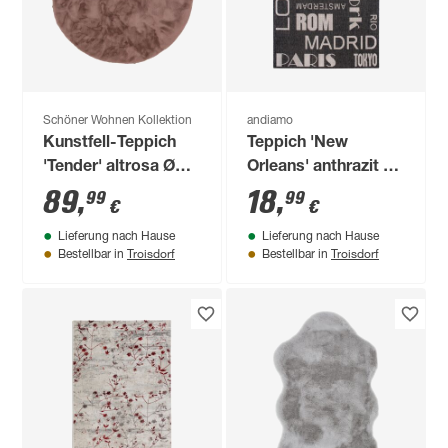
Schöner Wohnen Kollektion
andiamo
Kunstfell-Teppich
Teppich 'New
'Tender' altrosa Ø
Orleans' anthrazit 67
120 cm
x 140 cm
89
,
18
,
99
99
€
€
Lieferung nach Hause
Lieferung nach Hause
Troisdorf
Troisdorf
Bestellbar in
Bestellbar in