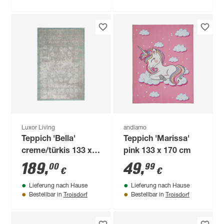
Luxor Living
andiamo
Teppich 'Bella'
Teppich 'Marissa'
creme/türkis 133 x
pink 133 x 170 cm
190 cm
189
,
49
,
00
99
€
€
Lieferung nach Hause
Lieferung nach Hause
Troisdorf
Troisdorf
Bestellbar in
Bestellbar in