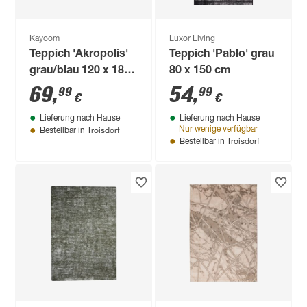
Kayoom
Luxor Living
Teppich 'Akropolis'
Teppich 'Pablo' grau
grau/blau 120 x 180
80 x 150 cm
cm
69
,
54
,
99
99
€
€
Lieferung nach Hause
Lieferung nach Hause
Troisdorf
Nur wenige verfügbar
Bestellbar in
Troisdorf
Bestellbar in