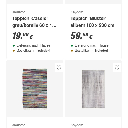
andiamo
Kayoom
Teppich 'Cassio'
Teppich 'Bluster'
grau/koralle 60 x 110
silbern 160 x 230 cm
cm
19
,
59
,
99
99
€
€
Lieferung nach Hause
Lieferung nach Hause
Troisdorf
Troisdorf
Bestellbar in
Bestellbar in
andiamo
Kayoom