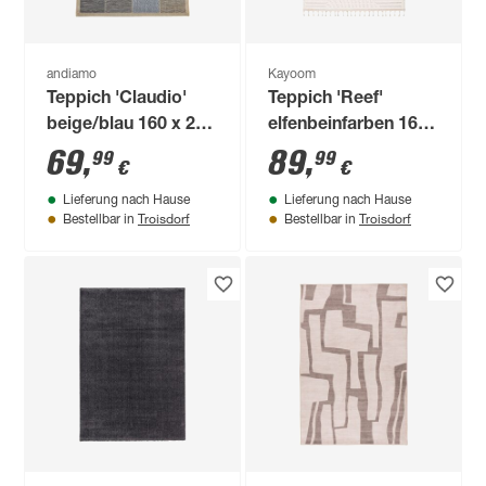
andiamo
Kayoom
Teppich 'Claudio'
Teppich 'Reef'
beige/blau 160 x 230
elfenbeinfarben 160
cm
x 230 cm
69
,
89
,
99
99
€
€
Lieferung nach Hause
Lieferung nach Hause
Troisdorf
Troisdorf
Bestellbar in
Bestellbar in