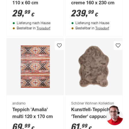
110 x 60 cm
creme 160 x 230 cm
29
,
239
,
99
99
€
€
Lieferung nach Hause
Lieferung nach Hause
Troisdorf
Troisdorf
Bestellbar in
Bestellbar in
andiamo
Schöner Wohnen Kollektion
Teppich 'Amalia'
Kunstfell-Teppich
multi 120 x 170 cm
'Tender' cappuccino
70 x 110 cm
69
,
61
,
99
99
€
€