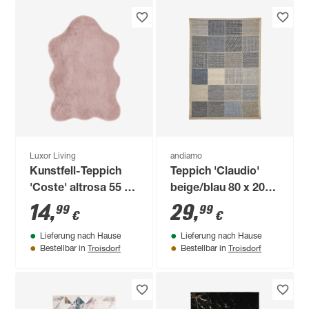
Luxor Living
andiamo
Kunstfell-Teppich
Teppich 'Claudio'
'Coste' altrosa 55 x
beige/blau 80 x 200
80 cm
cm
14
,
29
,
99
99
€
€
Lieferung nach Hause
Lieferung nach Hause
Troisdorf
Troisdorf
Bestellbar in
Bestellbar in