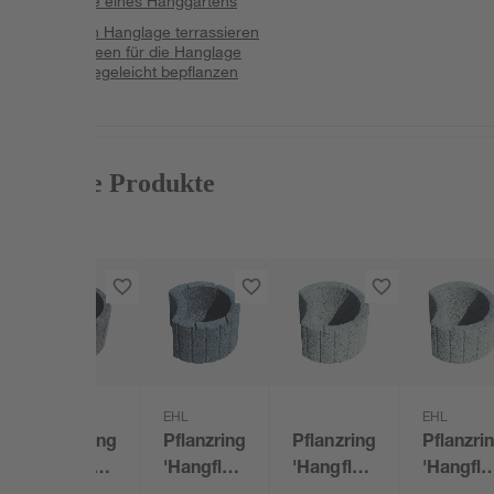
Elemente eines Hanggartens
Garten in Hanglage terrassieren
Gartenideen für die Hanglage
Hang pflegeleicht bepflanzen
Passende Produkte
EHL
EHL
EHL
Pflanzring
Pflanzring
Pflanzring
Pflanzri
'Hangflor'
'Hangflor'
'Hangflor'
'Hangflo