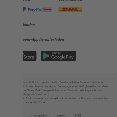
Sicher einkaufen
Jetzt die toom-App herunterladen
Alle Preisangaben in EUR inkl. gesetzl. MwSt.. Die dargestellten Angebote sind unter
Umständen nicht in allen Märkten verfügbar. Die angegebenen Verfügbarkeiten beziehen
sich auf den unter "Mein Markt" ausgewählten toom Baumarkt. Alle Angebote und
Produkte nur solange der Vorrat reicht.
*Paketversand ab 59 € versandkostenfrei, gilt nicht für Artikel mit Speditionsversand, hier
fallen zusätzliche Versandkosten an.
Datenschutz
Privatsphäre
Impressum
AGB