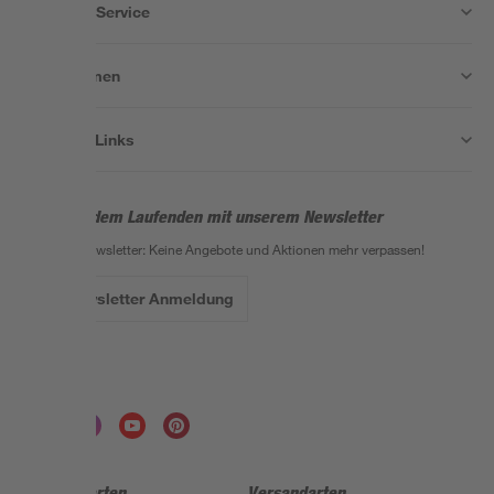
Wissen & Service
Unternehmen
Nützliche Links
Bleib auf dem Laufenden mit unserem Newsletter
Der toom Newsletter: Keine Angebote und Aktionen mehr verpassen!
Zur Newsletter Anmeldung
Folge uns
Zahlungsarten
Versandarten