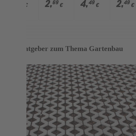
anthrazit
anthrazit
grau 40 x
grau 28 
4
,
2
,
4
,
2
,
99
69
49
49
€
€
€
€
40 x 50 x
28 x 35 x
50 x 30
35 x 20
30 cm
20 cm
cm
cm
Mehr Ratgeber zum Thema Gartenbau
Weiterlesen