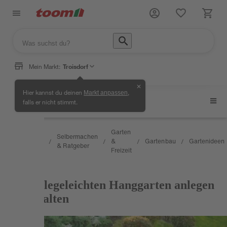
Mein Markt:
Troisdorf
✕
Hier kannst du deinen
,
Markt anpassen
Gartenideen
falls er nicht stimmt.
Wissen
Garten
Selbermachen
&
&
Gartenbau
Gartenideen
/
/
/
/
/
& Ratgeber
Service
Freizeit
RATGEBER
Einen pflegeleichten Hanggarten anlegen
und gestalten