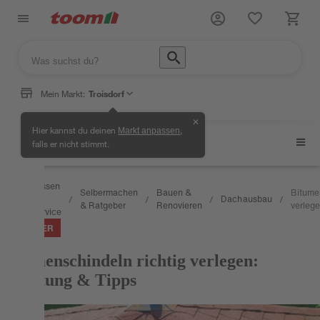
Mein Markt:
Troisdorf
✕
Hier kannst du deinen
,
Markt anpassen
Dachausbau
falls er nicht stimmt.
Wissen
Selbermachen
Bauen &
Bitume
&
Dachausbau
/
/
/
/
/
& Ratgeber
Renovieren
verleg
Service
RATGEBER
Bitumenschindeln richtig verlegen:
Anleitung & Tipps