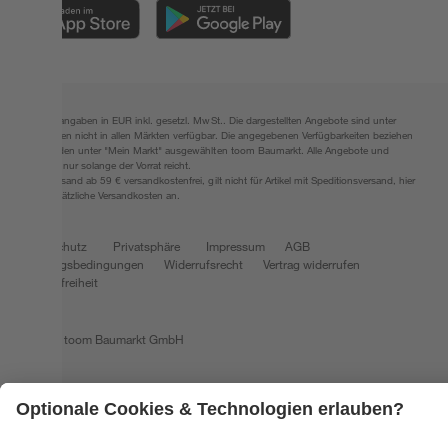
Alle Preisangaben in EUR inkl. gesetzl. MwSt.. Die dargestellten Angebote sind unter
Umständen nicht in allen Märkten verfügbar. Die angegebenen Verfügbarkeiten beziehen
sich auf den unter "Mein Markt" ausgewählten toom Baumarkt. Alle Angebote und
Produkte nur solange der Vorrat reicht.
*Paketversand ab 59 € versandkostenfrei, gilt nicht für Artikel mit Speditionsversand, hier
fallen zusätzliche Versandkosten an.
Datenschutz
Privatsphäre
Impressum
AGB
Nutzungsbedingungen
Widerrufsrecht
Vertrag widerrufen
Barrierefreiheit
© 2026 toom Baumarkt GmbH