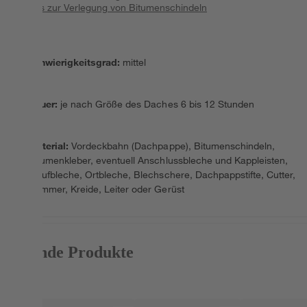
Tipps zur Verlegung von Bitumenschindeln
Schwierigkeitsgrad
:
mittel
Dauer
:
je nach Größe des Daches 6 bis 12 Stunden
Material
:
Vordeckbahn (Dachpappe), Bitumenschindeln,
Bitumenkleber, eventuell Anschlussbleche und Kappleisten,
Traufbleche, Ortbleche, Blechschere, Dachpappstifte, Cutter,
Hammer, Kreide, Leiter oder Gerüst
Passende Produkte