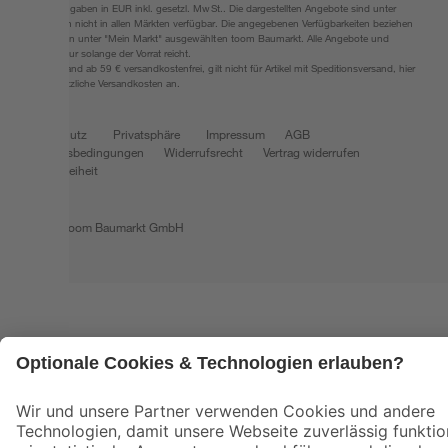
Alle Preisangaben in EUR inkl. gesetzl. MwSt.. Die dargestellten Angebote sind unter
Umständen nicht in allen Märkten verfügbar. Die angegebenen Verfügbarkeiten beziehen
sich auf den unter "Mein Markt" ausgewählten toom Baumarkt. Alle Angebote und
Produkte nur solange der Vorrat reicht.
*Paketversand ab 59 € versandkostenfrei, gilt nicht für Artikel mit Speditionsversand, hier
fallen zusätzliche Versandkosten an.
Datenschutz
Privatsphäre
Impressum
AGB
Nutzungsbedingungen
Widerrufsrecht
Vertrag widerrufen
Barrierefreiheit
© 2026 toom Baumarkt GmbH