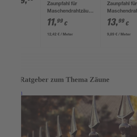
269
,
silbergrau
Zaunpfahl für
Zaunpfahl für
180 x 180
Maschendrahtzäune
Maschendra
€
cm
grün Ø 3,4 x 96,5 cm
grün Ø 3,4 x 
11
,
13
,
99
99
€
€
cm
12,42 € / Meter
9,89 € / Meter
Mehr Ratgeber zum Thema Zäune
Weiterlesen