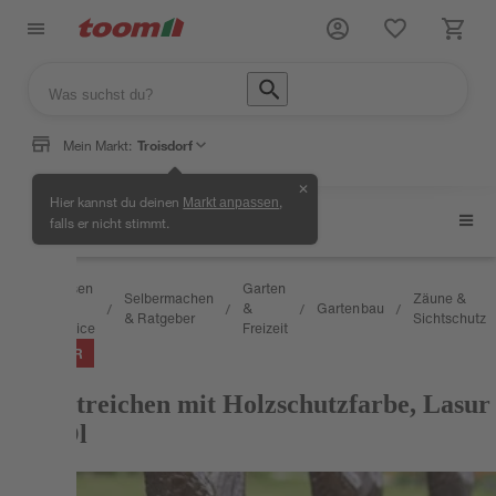
Mein Markt:
Troisdorf
✕
Hier kannst du deinen
,
Markt anpassen
Zäune & Sichtschutz
falls er nicht stimmt.
Wissen
Garten
Selbermachen
Zäune &
&
&
Gartenbau
/
/
/
/
/
& Ratgeber
Sichtschutz
Service
Freizeit
RATGEBER
Zaun streichen mit Holzschutzfarbe, Lasur
oder Öl