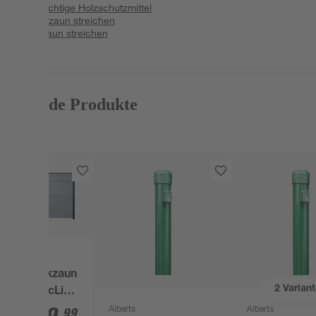
Das richtige Holzschutzmittel
Metallzaun streichen
Holzzaun streichen
Passende Produkte
GroJa
Steckzaun
2
Varian
'BasicLine'
Holzoptik
Alberts
Alberts
99