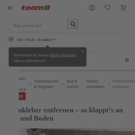
Mein Markt:
Troisdorf
✕
Hier kannst du deinen
,
Markt anpassen
Fliesen bearbeiten
falls er nicht stimmt.
Wissen
Selbermachen
Bad &
Fliesen
Fliesenkleber
&
/
/
/
/
/
& Ratgeber
Sanitär
bearbeiten
entfernen
Service
RATGEBER
Fliesenkleber entfernen – so klappt’s an
Wand und Boden