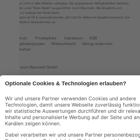
Umständen nicht in allen Märkten verfügbar. Die angegebenen Verfügbarkeiten beziehen
sich auf den unter "Mein Markt" ausgewählten toom Baumarkt. Alle Angebote und
Produkte nur solange der Vorrat reicht.
*Paketversand ab 59 € versandkostenfrei, gilt nicht für Artikel mit Speditionsversand, hier
fallen zusätzliche Versandkosten an.
Datenschutz
Privatsphäre
Impressum
AGB
Nutzungsbedingungen
Widerrufsrecht
Vertrag widerrufen
Barrierefreiheit
© 2026 toom Baumarkt GmbH