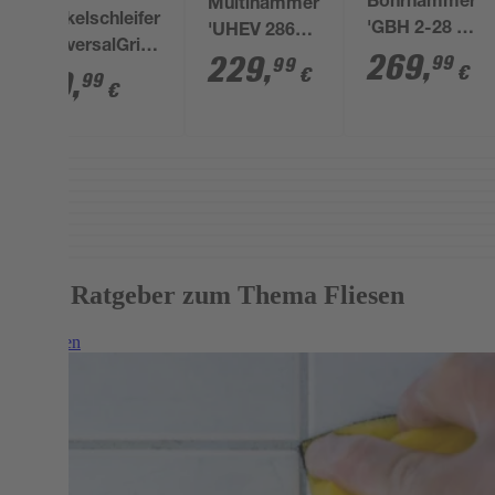
Bohrhammer
Multihammer
Winkelschleifer
'GBH 2-28 F
'UHEV 2860-
'UniversalGrind
Professional'
269
,
2 Quick' 1100
229
,
99
99
€
€
750-115' Ø 115
49
,
99
mit SDS
W
€
mm
plus, in
Koffer
Mehr Ratgeber zum Thema Fliesen
Weiterlesen